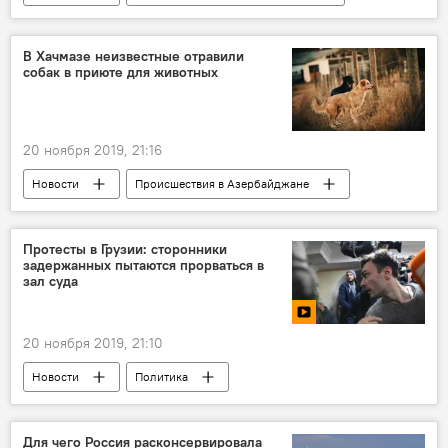
Культура
ЖИЗНЬ
рэпер
Баку
Турция
концерт
В Хачмазе неизвестные отравили
собак в приюте для животных
20 ноября 2019, 21:16
Новости
Происшествия в Азербайджане
Азербайджан
Происшествия
ЖИЗНЬ
Приют
Хачмазский район
Протесты в Грузии: сторонники
задержанных пытаются прорваться в
собаки
отравление
соседи
зал суда
20 ноября 2019, 21:10
Новости
Политика
МУЛЬТИМЕДИА
Видео
Для чего Россия расконсервировала