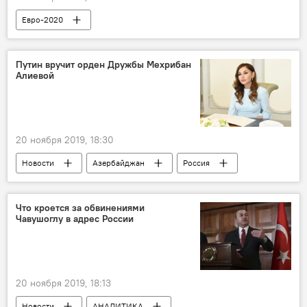
Евро-2020
Путин вручит орден Дружбы Мехрибан
Алиевой
20 ноября 2019, 18:30
Новости
Азербайджан
Россия
Политика
ЖИЗНЬ
Владимир Путин
Что кроется за обвинениями
Чавушоглу в адрес России
Первый вице-президент Азербайджана Мехрибан Алиева
Орден Дружбы
20 ноября 2019, 18:13
Новости
АНАЛИТИКА