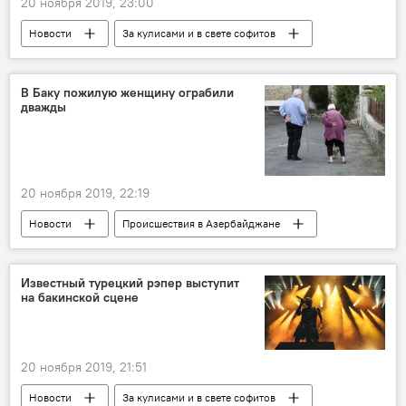
20 ноября 2019, 23:00
Новости
За кулисами и в свете софитов
Азербайджан
Культура
ЖИЗНЬ
Художник
Баку
Выставка
В Баку пожилую женщину ограбили
дважды
Джинны
20 ноября 2019, 22:19
Новости
Происшествия в Азербайджане
Происшествия
ЖИЗНЬ
Кража
Ограбление
Баку
Известный турецкий рэпер выступит
на бакинской сцене
Пожилая женщина
20 ноября 2019, 21:51
Новости
За кулисами и в свете софитов