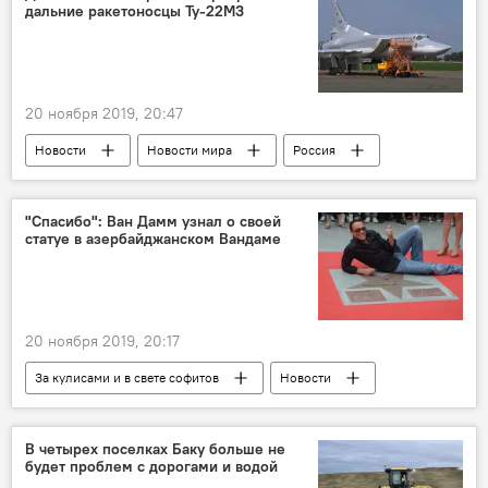
дальние ракетоносцы Ту-22М3
20 ноября 2019, 20:47
Новости
Новости мира
Россия
Политика
Колумнисты
Россия
НАТО
Авиация
ВВС
"Спасибо": Ван Дамм узнал о своей
статуе в азербайджанском Вандаме
20 ноября 2019, 20:17
За кулисами и в свете софитов
Новости
Азербайджан
Новости мира
Культура
ЖИЗНЬ
памятник
В четырех поселках Баку больше не
будет проблем с дорогами и водой
Габалинский район
актер
Вандам