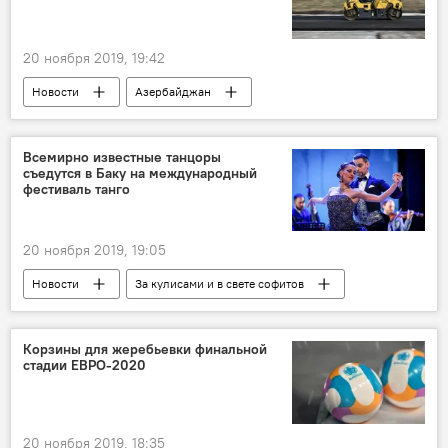
20 ноября 2019, 19:42
Новости
Азербайджан
ТЕХНОЛОГИИ
ЖИЗНЬ
Экономика
Политика
дороги
Ильхам Алиев
Всемирно известные танцоры
съедутся в Баку на международный
Сабунчинский район
фестиваль танго
20 ноября 2019, 19:05
Новости
За кулисами и в свете софитов
Азербайджан
Культура
ЖИЗНЬ
танго
Баку
фестиваль
Корзины для жеребьевки финальной
стадии ЕВРО-2020
20 ноября 2019, 18:35