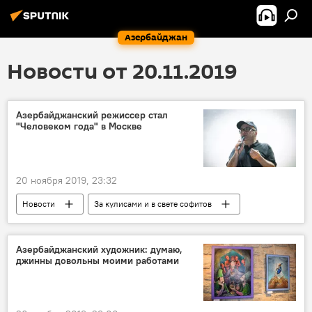
Азербайджан
Новости от 20.11.2019
Азербайджанский режиссер стал
"Человеком года" в Москве
20 ноября 2019, 23:32
Новости
За кулисами и в свете софитов
Культура
ЖИЗНЬ
Азербайджан
Россия
режиссер
Москва
Азербайджанский художник: думаю,
джинны довольны моими работами
"Человек года"