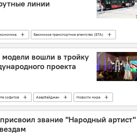
рутные линии
кономика
Бакинское транспортное агентство (БТА)
ршруты
 модели вошли в тройку
дународного проекта
ете софитов
Азербайджан
Новости мира
Модели
Грузия
конкурс красоты
присвоил звание "Народный артист"
звездам