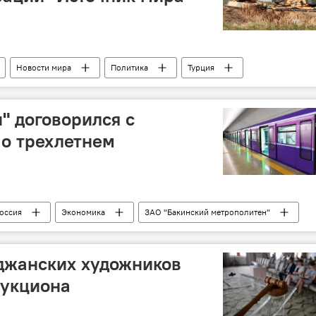
Новости мира
Политика
Турция
кая операция
" договорился с
о трехлетнем
оссия
Экономика
ЗАО "Бакинский метрополитен"
оны
сотрудничество
джанских художников
аукциона