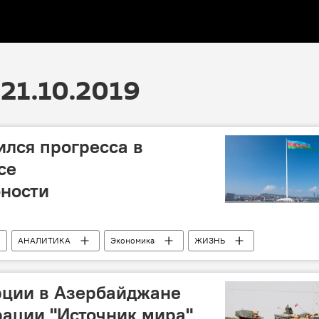
21.10.2019
лся прогресса в
се
бности
АНАЛИТИКА
Экономика
ЖИЗНЬ
емирный экономический форум
отчет
Прогресс
рции в Азербайджане
рации "Источник мира"