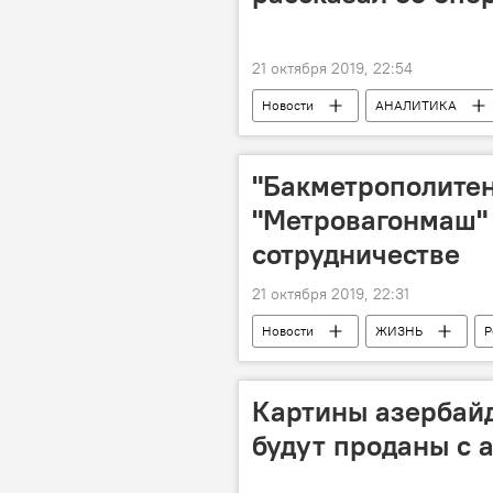
21 октября 2019, 22:54
Новости
АНАЛИТИКА
Сирия
контртеррористичес
"Бакметрополитен
"Метровагонмаш" 
сотрудничестве
21 октября 2019, 22:31
Новости
ЖИЗНЬ
Р
ОАО "Метровагонмаш"
ваг
Картины азербай
будут проданы с 