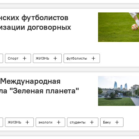
нских футболистов
изации договорных
Спорт
ЖИЗНЬ
футболисты
ь Международная
ла "Зеленая планета"
ЖИЗНЬ
экологи
студенты
Баку