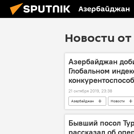
Азербайджан
Новости от 
Азербайджан доби
Глобальном индек
конкурентоспосо
21 октября 2019, 23:38
Азербайджан
Новости
Конкурентоспособность
Вс
Бывший посол Ту
рассказал об опе