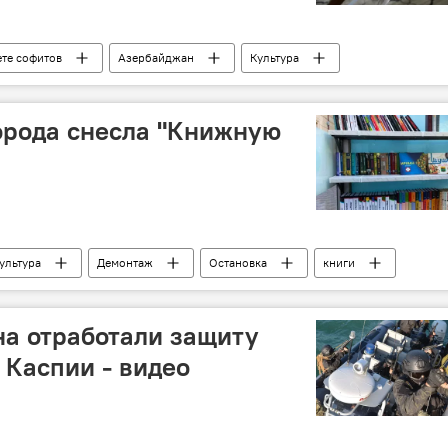
ете софитов
Азербайджан
Культура
удожники
Картины
Баку
орода снесла "Книжную
ультура
Демонтаж
Остановка
книги
а отработали защиту
 Каспии - видео