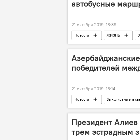
автобусные марш
21 октября 2019, 18:39
Новости
ЖИЗНЬ
Э
Баку
автобусы
Ма
Азербайджанские
победителей меж
21 октября 2019, 18:14
Новости
За кулисами и в св
Культура
ЖИЗНЬ
Президент Алиев 
трем эстрадным 