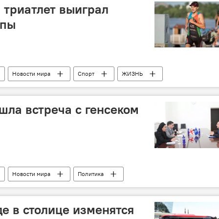
 триатлет выиграл
опы
Новости мира
Спорт
ЖИЗНЬ
шла встреча с генсеком
Новости мира
Политика
де в столице изменятся