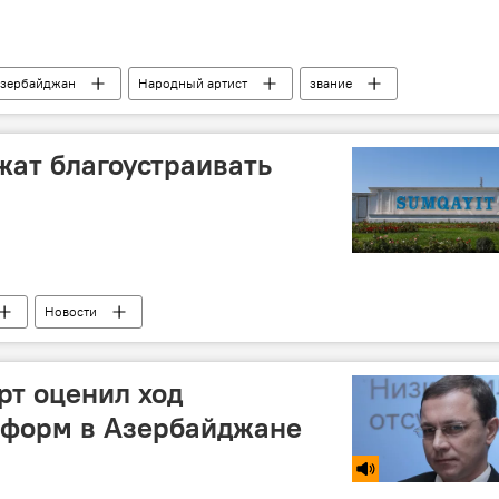
зербайджан
Народный артист
звание
ат благоустраивать
Новости
рт оценил ход
еформ в Азербайджане