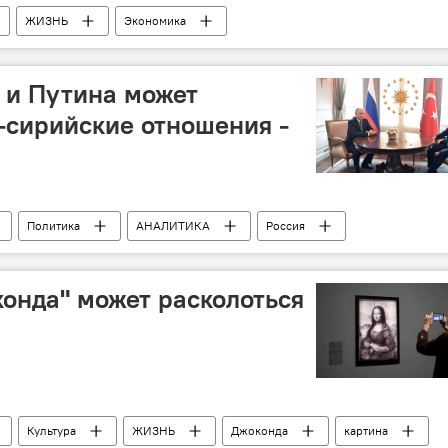
ЖИЗНЬ
Экономика
учения
Каспийское море
Инфраструктура
 и Путина может
-сирийские отношения -
Политика
АНАЛИТИКА
Россия
тртеррористическая операция
онда" может расколоться
Культура
ЖИЗНЬ
Джоконда
картина