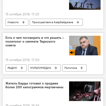
15 октября 2019, 17:23
Новости
Происшествия в Азербайджане
Происшествия
ЖИЗНЬ
Азербайджан
Есть о чем поговорить и что решить –
политолог о саммите Тюркского
совета
15 октября 2019, 17:00
РАДИО
МУЛЬТИМЕДИА
Политика
Новости мира
Азербайджан
Новости
Житель Барды готовил к продаже
более 200 килограммов мертвечины
15 октября 2019, 16:34