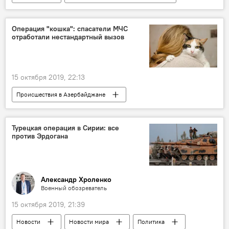
Азербайджан
Россия
Культура
ЖИЗНЬ
Фотограф
мастер-класс
Операция "кошка": спасатели МЧС
отработали нестандартный вызов
Владимир Путин
секрет
15 октября 2019, 22:13
Происшествия в Азербайджане
Азербайджан
Новости
Происшествия
ЖИЗНЬ
Кошка
Турецкая операция в Сирии: все
против Эрдогана
Министерство по чрезвычайным ситуациям АР
спасатели
Хазарский район
Александр Хроленко
Военный обозреватель
15 октября 2019, 21:39
Новости
Новости мира
Политика