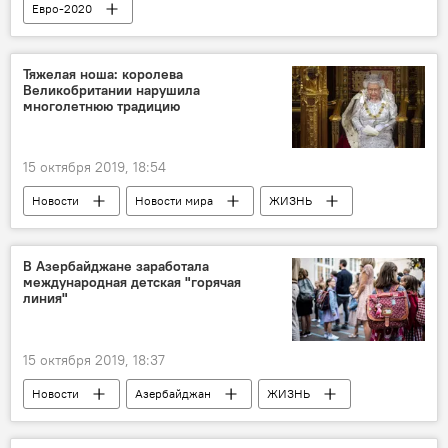
Евро-2020
Тяжелая ноша: королева
Великобритании нарушила
многолетнюю традицию
15 октября 2019, 18:54
Новости
Новости мира
ЖИЗНЬ
Политика
Елизавета II
традиция
Великобритания
королева
корона
В Азербайджане заработала
международная детская "горячая
линия"
15 октября 2019, 18:37
Новости
Азербайджан
ЖИЗНЬ
дети
Горячая линия