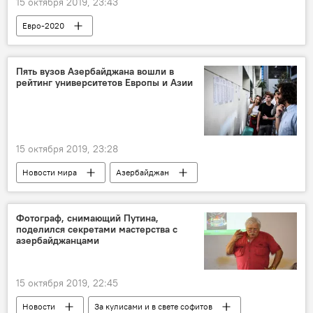
15 октября 2019, 23:43
Евро-2020
Пять вузов Азербайджана вошли в
рейтинг университетов Европы и Азии
15 октября 2019, 23:28
Новости мира
Азербайджан
ЖИЗНЬ
Россия
вузы
рейтинг
Европа
Центральная Азия
Фотограф, снимающий Путина,
поделился секретами мастерства с
азербайджанцами
15 октября 2019, 22:45
Новости
За кулисами и в свете софитов