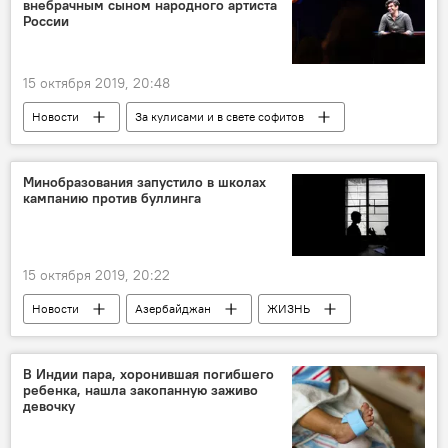
внебрачным сыном народного артиста
России
15 октября 2019, 20:48
Новости
За кулисами и в свете софитов
Культура
ЖИЗНЬ
Россия
Николай Цискаридзе
сын
Минобразования запустило в школах
кампанию против буллинга
15 октября 2019, 20:22
Новости
Азербайджан
ЖИЗНЬ
В Индии пара, хоронившая погибшего
ребенка, нашла закопанную заживо
девочку