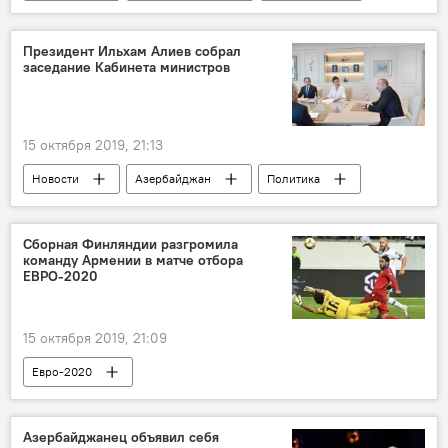
ЖИЗНЬ
Колумнисты
АНАЛИТИКА
Сирия
война
Президент Ильхам Алиев собрал
заседание Кабинета министров
Реджеп Тайип Эрдоган
Турция
15 октября 2019, 21:13
Новости
Азербайджан
Политика
Экономика
Ильхам Алиев
Кабинет министров АР
Сборная Финляндии разгромила
команду Армении в матче отбора
ЕВРО-2020
15 октября 2019, 21:09
Евро-2020
Азербайджанец объявил себя