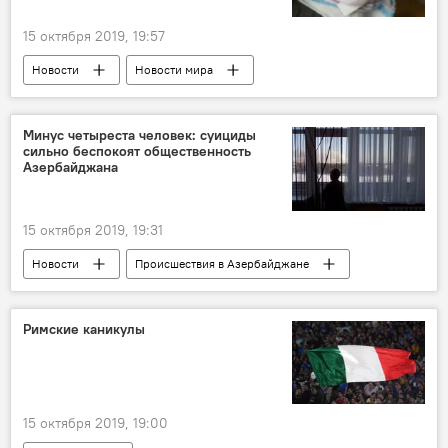
15 октября 2019, 19:57
Новости
Новости мира
Происшествия
ЖИЗНЬ
Минус четыреста человек: суициды
сильно беспокоят общественность
Азербайджана
15 октября 2019, 19:31
Новости
Происшествия в Азербайджане
Азербайджан
ЖИЗНЬ
Происшествия
Здоровье
суицид
Римские каникулы
общественность
15 октября 2019, 19:00