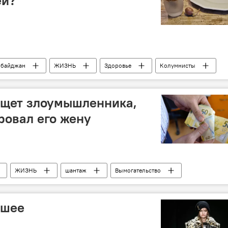
ей?
рбайджан
ЖИЗНЬ
Здоровье
Колумнисты
школа
Обед
ищет злоумышленника,
ровал его жену
ЖИЗНЬ
шантаж
Вымогательство
писка
чшее