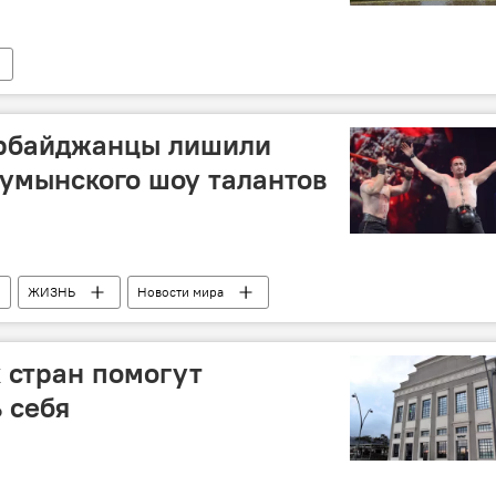
рбайджанцы лишили
румынского шоу талантов
ЖИЗНЬ
Новости мира
 стран помогут
 себя