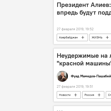
Президент Алиев:
впредь будут под
27 февраля 2019, 19:52
Азербайджан
ЖИЗНЬ
Неудержимые на 
"красной машины
Фуад Мамедов-Пашабей
27 февраля 2019, 19:51
Новости
Россия
С