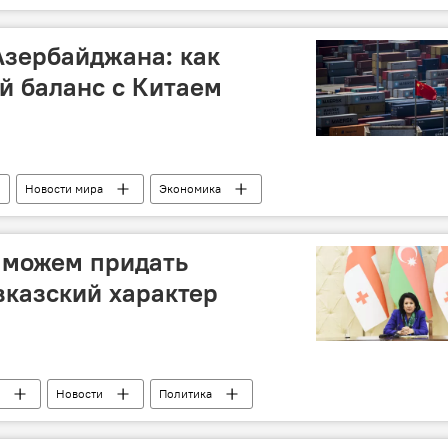
Азербайджана: как
й баланс с Китаем
Новости мира
Экономика
 можем придать
вказский характер
Новости
Политика