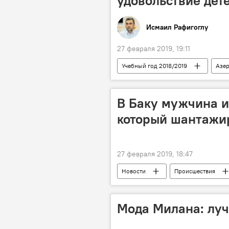
удовольствие дет
Исмаил Рафигоглу
27 февраля 2019, 19:11
Учебный год 2018/2019
Азе
Новости
Экономика
В Баку мужчина 
который шантажи
27 февраля 2019, 18:47
Новости
Происшествия
муж
полиция
Пере
Мода Милана: лу