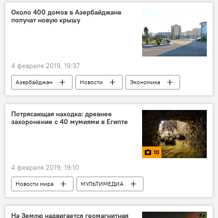
Около 400 домов в Азербайджане
получат новую крышу
4 февраля 2019, 19:37
Азербайджан
Новости
Экономика
Потрясающая находка: древнее
захоронение с 40 мумиями в Египте
10
4 февраля 2019, 19:10
Новости мира
МУЛЬТИМЕДИА
Фото
ЖИЗНЬ
Происшествия
Культура
Новости
На Землю надвигается геомагнитная