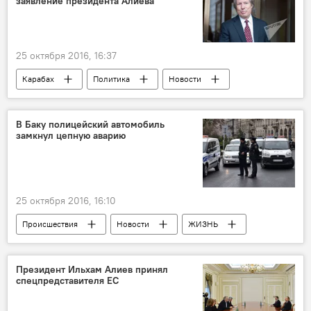
заявление президента Алиева
25 октября 2016, 16:37
Карабах
Политика
Новости
В Баку полицейский автомобиль
замкнул цепную аварию
25 октября 2016, 16:10
Происшествия
Новости
ЖИЗНЬ
Баку
Ясамал
ДТП
Цепная авария
Президент Ильхам Алиев принял
спецпредставителя ЕС