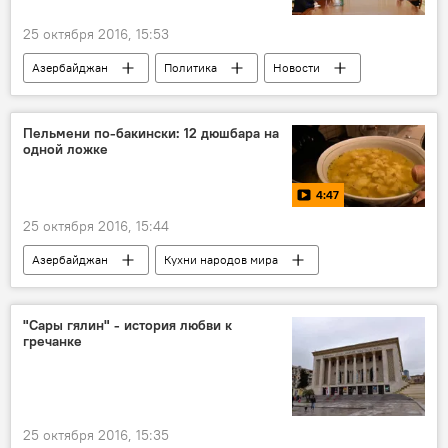
25 октября 2016, 15:53
Азербайджан
Политика
Новости
ЕС
Герберт Зальбер
Визит
Встреча
Пельмени по-бакински: 12 дюшбара на
одной ложке
4:47
25 октября 2016, 15:44
Азербайджан
Кухни народов мира
МУЛЬТИМЕДИА
Видео
ЖИЗНЬ
"Сары гялин" - история любви к
гречанке
25 октября 2016, 15:35