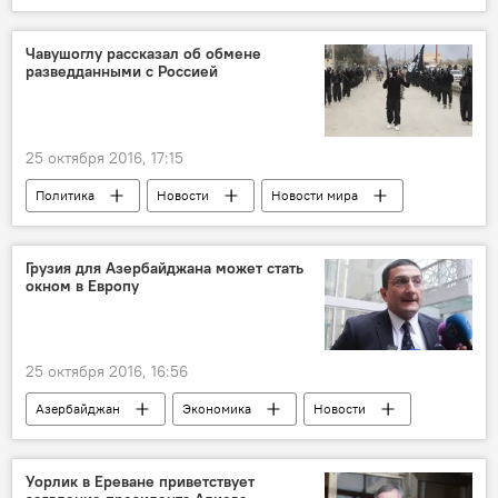
Низар Хамуд Абдулгани
Чавушоглу рассказал об обмене
разведданными с Россией
25 октября 2016, 17:15
Политика
Новости
Новости мира
Россия
Турция
Россия
Министр иностранных дел Турции Мевлют Чавушоглу
Грузия для Азербайджана может стать
окном в Европу
Разведданные
25 октября 2016, 16:56
Азербайджан
Экономика
Новости
АНАЛИТИКА
Грузия
Гиги Гигиадзе
Сотрудничество
Уорлик в Ереване приветствует