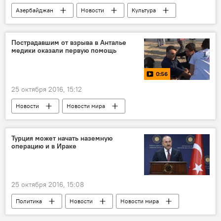
Азербайджан
Новости
Культура
ЖИЗНЬ
Баку
Министерство молодежи и спорта АР
Пострадавшим от взрыва в Анталье
медики оказали первую помощь
Сары гялин
0:56
25 октября 2016, 15:12
Новости
Новости мира
МУЛЬТИМЕДИА
Видео
ЖИЗНЬ
Турция может начать наземную
операцию и в Ираке
25 октября 2016, 15:08
Политика
Новости
Новости мира
Турция
Ирак