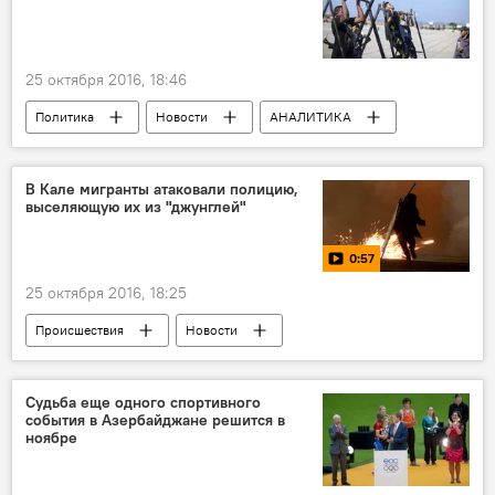
25 октября 2016, 18:46
Политика
Новости
АНАЛИТИКА
Новости мира
Израиль
Виктор Литовкин
Юрий Бочаров
В Кале мигранты атаковали полицию,
выселяющую их из "джунглей"
Хамас
0:57
25 октября 2016, 18:25
Происшествия
Новости
Новости мира
МУЛЬТИМЕДИА
Видео
ЖИЗНЬ
Судьба еще одного спортивного
события в Азербайджане решится в
ноябре