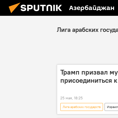
Азербайджан
Лига арабских госуд
Трамп призвал му
присоединиться 
25 мая, 18:25
Лига арабских государств
Израил
Ближний Восток
Арабские 