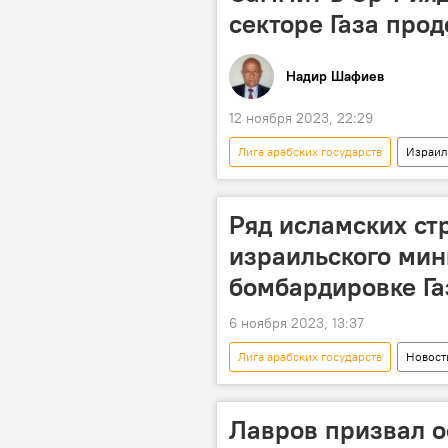
секторе Газа про
Надир Шафиев
12 ноября 2023, 22:29
Лига арабских государств
Израил
ХАМАС
Колумнисты
Ряд исламских ст
израильского мин
бомбардировке Г
6 ноября 2023, 13:37
Лига арабских государств
Новост
палестино-израильский конфликт
Бомбардировка
ОАЭ
Лавров призвал о