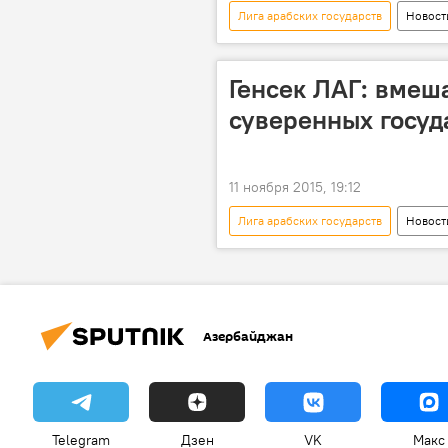
Лига арабских государств
Новост
Ильхам Алиев
саммит
Генсек ЛАГ: вмеш
суверенных госуд
11 ноября 2015, 19:12
Лига арабских государств
Новост
Генеральный секретарь ЛАГ Набиль 
IV Саммит латиноамериканских и ара
Недопустимость
Противоде
Азербайджан
Telegram
Дзен
VK
Макс