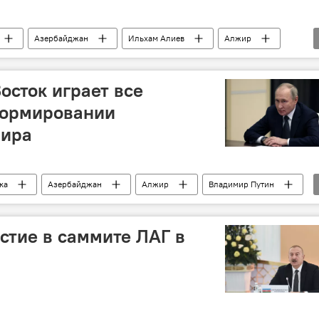
Азербайджан
Ильхам Алиев
Алжир
осток играет все
формировании
мира
ка
Азербайджан
Алжир
Владимир Путин
стие в саммите ЛАГ в