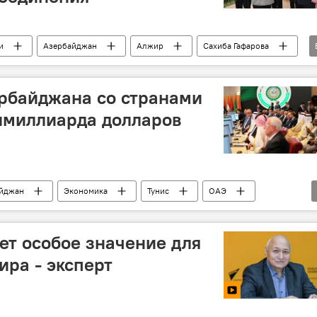
и
Азербайджан
Алжир
Сахиба Гафарова
Движение неприсоединения
рбайджана со странами
лмиллиарда долларов
йджан
Экономика
Тунис
ОАЭ
т особое значение для
ира - эксперт