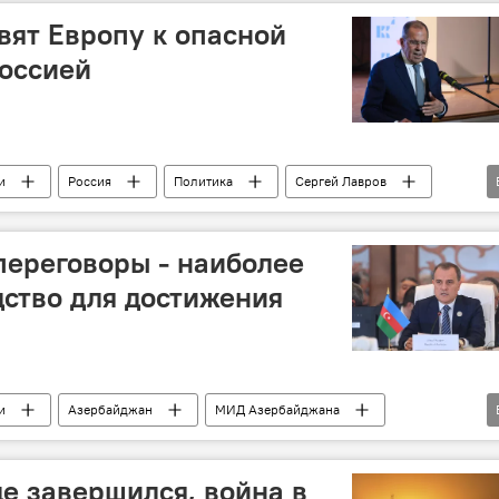
вят Европу к опасной
оссией
и
Россия
Политика
Сергей Лавров
Европа
СВО
Украина
Переговоры
канский союз
ереговоры - наиболее
ство для достижения
и
Азербайджан
МИД Азербайджана
ры
Джейхун Байрамов
Катар
Заседание
е завершился, война в