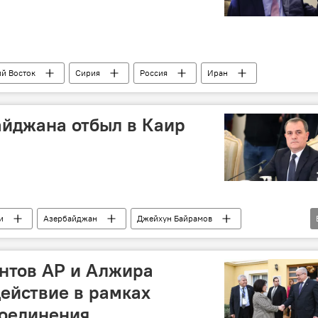
й Восток
Сирия
Россия
Иран
айджана отбыл в Каир
и
Азербайджан
Джейхун Байрамов
нтов АР и Алжира
ействие в рамках
оединения