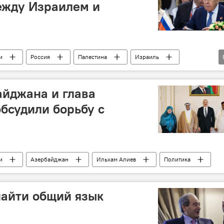
ежду Израилем и
и
Россия
Палестина
Израиль
йджана и глава
бсудили борьбу с
и
Азербайджан
Ильхам Алиев
Политика
найти общий язык