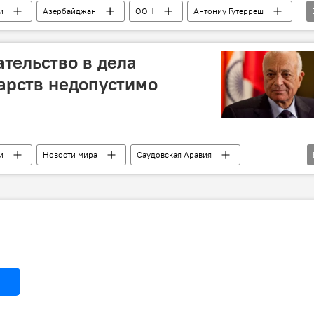
и
Азербайджан
ООН
Антониу Гутерреш
Алжир
Украина
ательство в дела
арств недопустимо
и
Новости мира
Саудовская Аравия
аль-Араби
ИГИЛ
бских стран
Вмешательство
Внутренние дела
йствие терроризму