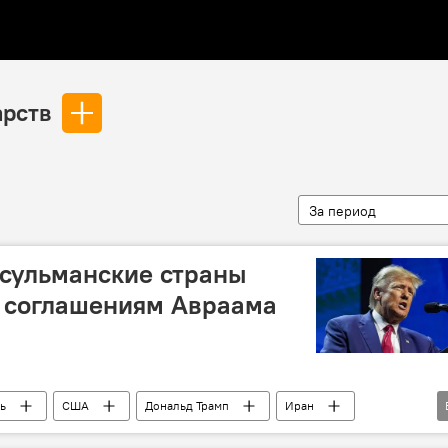
арств
За период
сульманские страны
к соглашениям Авраама
ь
США
Дональд Трамп
Иран
страны
Объединенные Арабские Эмираты