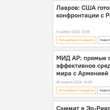
Лавров: США гото
конфронтации с Р
4 ноября 2024, 12:59
Лига арабских государств
Новост
МИД России
США
БРИКС
ШОС
Афри
МИД АР: прямые п
эффективное сред
мира с Арменией
30 апреля 2024, 16:00
Лига арабских государств
Новост
Армения
мирные перегово
Саммит в Эр-Рияд