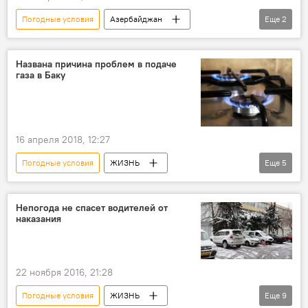
Погодные условия
Азербайджан
Еще
2
ЖИЗНЬ
Новости
Опасное гидрометеорологическое явление в Азербайджане
Названа причина проблем в подаче
газа в Баку
16 апреля 2018, 12:27
Погодные условия
ЖИЗНЬ
Еще
5
Азербайджан
Новости
Баку
Ибрагим Кярбалаев
ПО "Азеригаз"
Непогода не спасет водителей от
наказания
давление газа
22 ноября 2016, 21:28
Погодные условия
ЖИЗНЬ
Еще
9