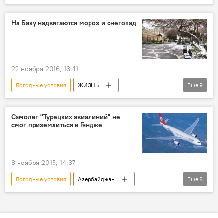
Азербайджан
Новости
Баку
Вагиф Асадов
На Баку надвигаются мороз и снегопад
Главное управление полиции Баку
Управление государственной дорожной полиции Баку
автомобили
Снег
22 ноября 2016, 13:41
общественный транспорт
фары
Погодные условия
ЖИЗНЬ
Еще
9
Азербайджан
Новости
Баку
Абшеронский полуостров
Самолет "Турецких авиалиний" не
смог приземлиться в Гяндже
Министерство экологии и природных ресурсов АР
Изменение погоды
Ветер
Дождь
Снег
Гололед
8 ноября 2015, 14:37
Погодные условия
Азербайджан
Еще
8
Происшествия
Новости
ЖИЗНЬ
Баку
Гянджа
Турецкие авиалинии