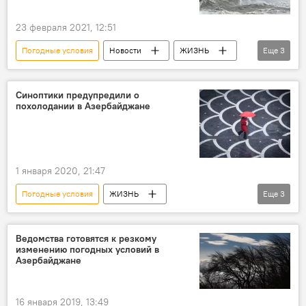
23 февраля 2021, 12:51
Погодные условия
Новости
ЖИЗНЬ
Еще
3
Азербайджан
Каспий
меры безопасности
Синоптики предупредили о
похолодании в Азербайджане
1 января 2020, 21:47
Погодные условия
ЖИЗНЬ
Еще
3
Азербайджан
Новости
Изменение
Прогноз
Ведомства готовятся к резкому
изменению погодных условий в
Азербайджане
16 января 2019, 13:49