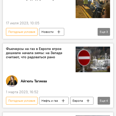
17 июля 2023, 10:05
Погодные условия
Новости
Еще
3
Азербайджан
Центр интеллектуального управления транспортом
Фьючерсы на газ в Европе втрое
дешевле начала зимы: на Западе
Государственная дорожная полиция
считают, что радоваться рано
допустимая скорость
Айгюль Тагиева
1 марта 2023, 16:52
Погодные условия
Нефть и газ
Европа
Еще
4
США
Министерство энергетики