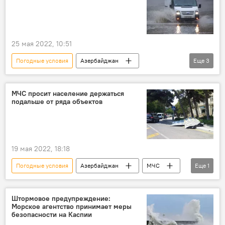
Азербайджан
25 мая 2022, 10:51
Погодные условия
Азербайджан
Еще
3
Государственное агентство автомобильных дорог Азербайджана
дождь
дороги
МЧС просит население держаться
подальше от ряда объектов
19 мая 2022, 18:18
Погодные условия
Азербайджан
МЧС
Еще
1
Предупреждение
Штормовое предупреждение:
Морское агентство принимает меры
безопасности на Каспии