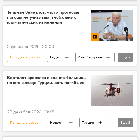
Азербайджан
Стройматериалы
Цены
Строительство
Тельман Зейналов: часто прогнозы
погоды не учитывают глобальных
Производство
Карабах
климатических изменений
Инвестиции
Бензин
Подорожание
эксперт Халид Керимли
2 февраля 2025, 20:00
член Ассоциации производителей строительных материалов Азербайджана Ильхам Бехруди
Погодные условия
Видео
Азербайджан
Еще
7
комментарий
Экономика
Общество
Прогноз погоды
Климат
Изменения климата
Зима
Вертолет врезался в здание больницы
на юго-западе Турции, есть погибшие
Парниковые газы
Экология
22 декабря 2024, 13:48
Погодные условия
Новости
Турция
Еще
8
турецкая провинция Мугла
Вертолет