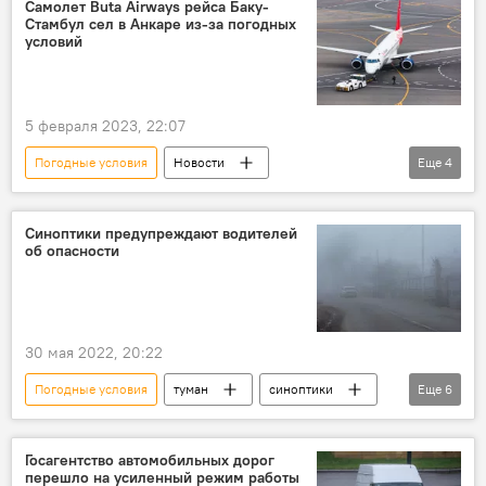
Нидерланды
Самолет Buta Airways рейса Баку-
Стамбул сел в Анкаре из-за погодных
Международное энергетическое агентство
условий
5 февраля 2023, 22:07
Погодные условия
Новости
Еще
4
BUTA AIRWAYS
самолет
Анкара
экстренная посадка
Синоптики предупреждают водителей
об опасности
30 мая 2022, 20:22
Погодные условия
туман
синоптики
Еще
6
Предупреждение
Прогноз погоды
дороги
горы
ЖИЗНЬ
Госагентство автомобильных дорог
перешло на усиленный режим работы