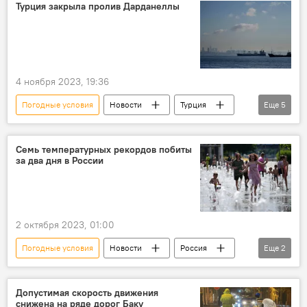
Минздрав
Крушение
Больница
Турция закрыла пролив Дарданеллы
Погибшие
Общество
Новости мира
4 ноября 2023, 19:36
Погодные условия
Новости
Турция
Еще
5
Береговая охрана
Дарданеллы
Суда
Транзит
Закрытие
Семь температурных рекордов побиты
за два дня в России
2 октября 2023, 01:00
Погодные условия
Новости
Россия
Еще
2
Гидрометцентр РФ
температурный рекорд
Допустимая скорость движения
снижена на ряде дорог Баку