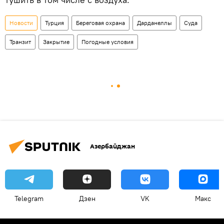
Новости
Турция
Береговая охрана
Дарданеллы
Суда
Транзит
Закрытие
Погодные условия
Азербайджан
Telegram
Дзен
VK
Макс