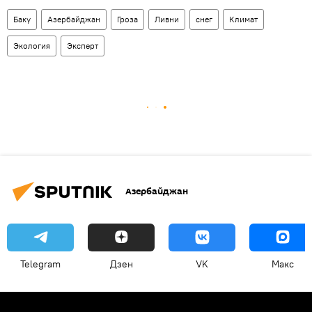
Баку
Азербайджан
Гроза
Ливни
снег
Климат
Экология
Эксперт
Азербайджан
Telegram
Дзен
VK
Макс