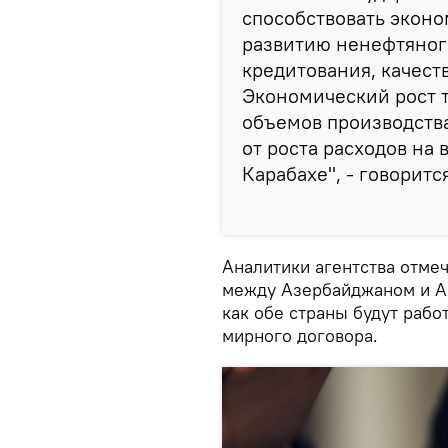
способствовать экон
развитию ненефтяного
кредитования, качест
Экономический рост т
объемов производства
от роста расходов на
Карабахе", - говоритс
Аналитики агентства отме
между Азербайджаном и Ар
как обе страны будут раб
мирного договора.