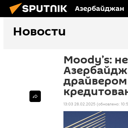
Азербайджан
Новости
Moody’s: н
Азербайдж
драйвером
кредитован
13:03 28.02.2025
(обновлено:
10: