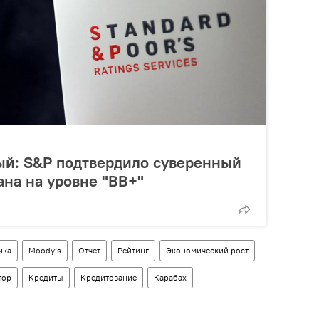
ый: S&P подтвердило суверенный
на на уровне "ВB+"
ика
Moody’s
Отчет
Рейтинг
Экономический рост
тор
Кредиты
Кредитование
Карабах