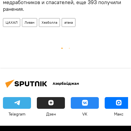
медработников и спасателей, еще 393 получили
ранения.
ЦАХАЛ
Ливан
Хезболла
атака
Азербайджан
Telegram
Дзен
VK
Макс