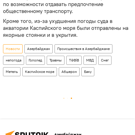
по возможности отдавать предпочтение
общественному транспорту.
Кроме того, из-за ухудшения погоды суда в
акватории Каспийского моря были отправлены на
якорные стоянки и в укрытия.
Новости
Азербайджан
Происшествия в Азербайджане
непогода
Гололед
Травмы
TƏBİB
МВД
Снег
Метель
Каспийское море
Абшерон
Баку
Азербайджан