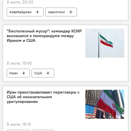
8 июля, 20:02
Азербайджан
наркотики
Апшеронский полуостров
"Бесполезный мусор": командир КСИР
высказался о меморандуме между
Ираном и США
8 июля, 19:45
Иран
США
Корпус стражей исламской революции (КСИР)
Ормузский пролив
Иран приостанавливает переговоры с
США об окончательном
урегулировании
8 июля, 19:15