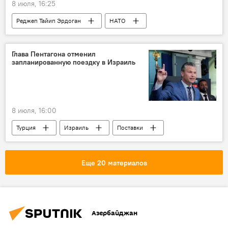
8 июля, 16:25
Реджеп Тайип Эрдоган
НАТО
Израиль
Глава Пентагона отменил
запланированную поездку в Израиль
8 июля, 16:00
Турция
Израиль
Поставки
Истребитель
F-35
Конгресс
США
Еще 20 материалов
Азербайджан