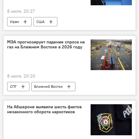
8 июля, 20:27
Иран
США
Президент США Дональд Трамп
Ближний Восток
МЭА прогнозирует падение спроса на
газ на Ближнем Востоке в 2026 году
8 июля, 20:20
СПГ
Ближний Восток
Ормузский пролив
На Абшероне выявили шесть фактов
незаконного оборота наркотиков