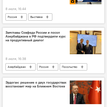
8 июля, 16:44
Россия
Выставка
Промышленность
Достижения
Фото
Замглавы Совфеда России и посол
Азербайджана в РФ подтвердили курс
на продуктивный диалог
8 июля, 16:38
Азербайджан
Россия
Посольство
Посольство России в Азербайджане
Эрдоган: решение о двух государствах
восстановит мир на Ближнем Востоке