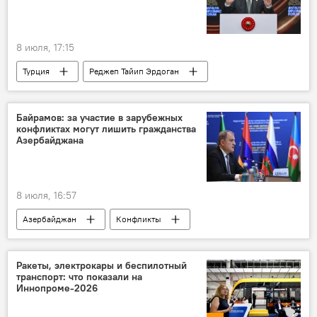
8 июля, 17:15
Турция
Реджеп Тайип Эрдоган
Ормузский пролив
Разминирование
Участие
Байрамов: за участие в зарубежных
конфликтах могут лишить гражданства
Азербайджана
8 июля, 16:57
Азербайджан
Конфликты
Джейхун Байрамов
Ракеты, электрокары и беспилотный
транспорт: что показали на
Иннопроме‑2026