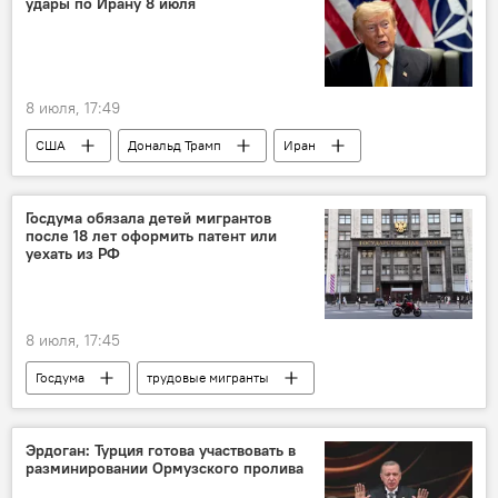
удары по Ирану 8 июля
8 июля, 17:49
США
Дональд Трамп
Иран
Удары
Госдума обязала детей мигрантов
после 18 лет оформить патент или
уехать из РФ
8 июля, 17:45
Госдума
трудовые мигранты
Мигранты
Гражданство
Россия
Законопроект
Эрдоган: Турция готова участвовать в
разминировании Ормузского пролива