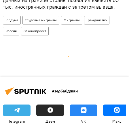
данных на границе страны позволил выявить 65
тыс. иностранных граждан с запретом выезда.
Госдума
трудовые мигранты
Мигранты
Гражданство
Россия
Законопроект
Азербайджан
Telegram
Дзен
VK
Макс