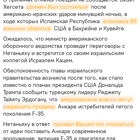
Хегсета
должен был состояться
после
американо-иранских ударов минувшей ночью, в
ходе которых Исламская Республика
атаковала 85 
военных объектов
США в Бахрейне и Кувейте.
Ожидалось, что министр американского
оборонного ведомства проведет переговоры с
Нетаньяху и встретится со своим израильским
коллегой Исраэлем Кацем.
Обеспокоенность главы израильского
правительства возникла после того, как стало
известно о планах президента США Дональда
Трампа сообщить турецкому лидеру Реджепу
Тайипу Эрдогану, что
американские власти могут 
разрешить продажу
Анкаре истребителей пятого
поколения F-35.
Нетаньяху в ответ
призвал Вашингтон отказаться
от идеи поставить Анкаре современное
вооружение, включая F‑35 и двигатели для