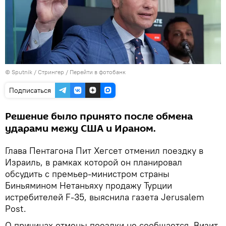
© Sputnik / Стрингер
/
Перейти в фотобанк
Подписаться
Решение было принято после обмена
ударами межу США и Ираном.
Глава Пентагона Пит Хегсет отменил поездку в
Израиль, в рамках которой он планировал
обсудить с премьер-министром страны
Биньямином Нетаньяху продажу Турции
истребителей F-35, выяснила газета Jerusalem
Post.
О причинах отмены поездки не сообщается. Визит