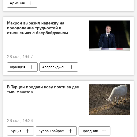
Армения
Макрон выразил надежду на
преодоление трудностей в
отношениях с Азербайджаном
26 мая, 19:57
Франция
Азербайджан
Эммануэль Макрон
В Турции продали козу почти за две
тыс. манатов
26 мая, 19:24
Турция
Курбан байрам
Праздник