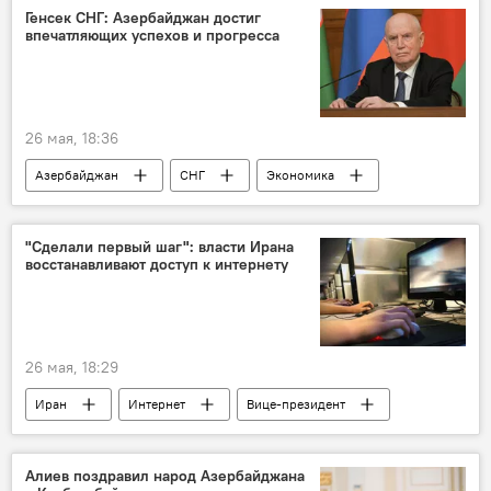
День независимости
Ильхам Алиев
Генсек СНГ: Азербайджан достиг
впечатляющих успехов и прогресса
26 мая, 18:36
Азербайджан
СНГ
Экономика
"Сделали первый шаг": власти Ирана
восстанавливают доступ к интернету
26 мая, 18:29
Иран
Интернет
Вице-президент
США
Ближний Восток
Израиль
Алиев поздравил народ Азербайджана