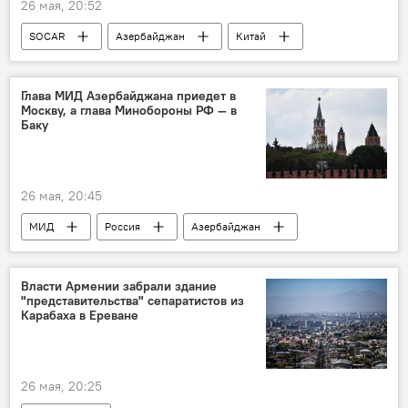
26 мая, 20:52
SOCAR
Азербайджан
Китай
месторождение "Абшерон"
Глава МИД Азербайджана приедет в
Москву, а глава Минобороны РФ — в
Баку
26 мая, 20:45
МИД
Россия
Азербайджан
МИД РФ
Москва
Баку
МИД Азербайджана
Минобороны РФ
Власти Армении забрали здание
"представительства" сепаратистов из
Карабаха в Ереване
26 мая, 20:25