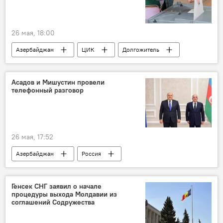
26 мая, 18:00
Азербайджан
ЦИК
Долгожитель
Товуз
Избиратели
Голосование
Асадов и Мишустин провели
телефонный разговор
26 мая, 17:52
Азербайджан
Россия
Михаил Мишустин
Али Асадов
Генсек СНГ заявил о начале
процедуры выхода Молдавии из
соглашений Содружества