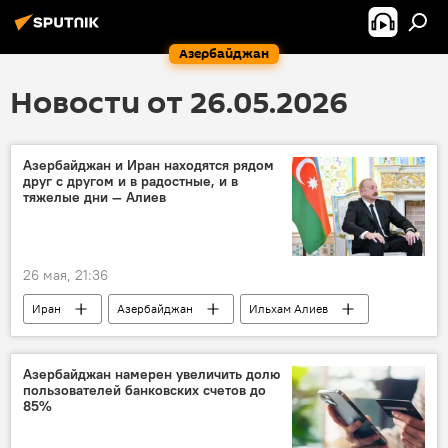
Азербайджан
Новости от 26.05.2026
Азербайджан и Иран находятся рядом
друг с другом и в радостные, и в
тяжелые дни — Алиев
26 мая, 21:36
Иран
Азербайджан
Ильхам Алиев
президент Ирана МасудПезешкиан
Помощь
Праздник Гурбан
Азербайджан намерен увеличить долю
пользователей банковских счетов до
Поздравление с праздником Гурбан
85%
Гурбан байрам