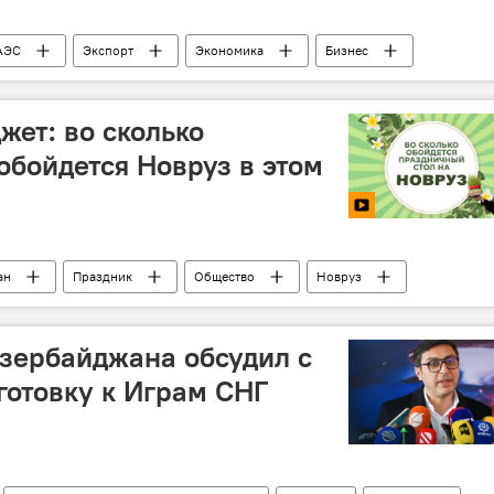
АЭС
Экспорт
Экономика
Бизнес
ет: во сколько
бойдется Новруз в этом
ан
Праздник
Общество
Новруз
Инфографика
зербайджана обсудил с
отовку к Играм СНГ