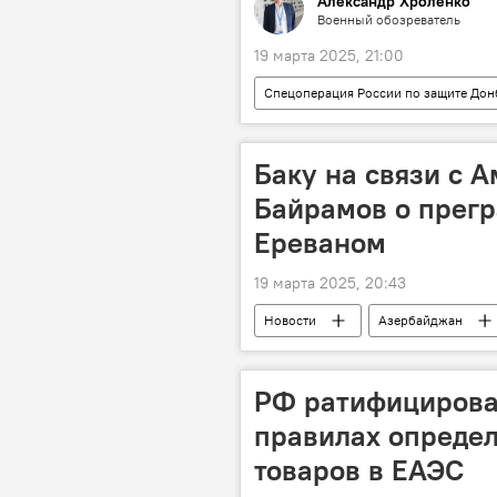
Александр Хроленко
Военный обозреватель
19 марта 2025, 21:00
Спецоперация России по защите Дон
Россия
Членство
Ч
Баку на связи с 
Байрамов о прегр
Ереваном
19 марта 2025, 20:43
Новости
Азербайджан
Политика
Великобритания
Армения
Южный Кавказ
РФ ратифицирова
правилах опреде
товаров в ЕАЭС