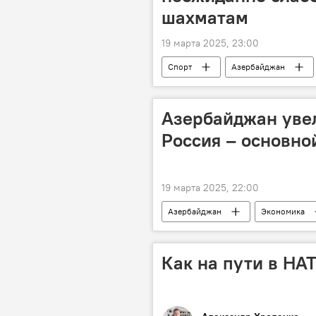
шахматам
19 марта 2025, 23:00
Спорт
Азербайджан
Айдын Сулейманлы
Румын
Азербайджан увел
Россия – основно
19 марта 2025, 22:00
Азербайджан
Экономика
мнение
Россия
Как на пути в НА