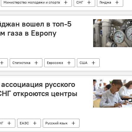
Министерство молодежи и спорта
СНГ
Гянджа
йджан вошел в топ-5
м газа в Европу
Статистика
Евросоюз
США
оссия
Экономика
Энергетика
 ассоциация русского
 СНГ откроются центры
НГ
ЕАЭС
Русский язык