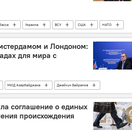
басса
Украина
ВСУ
США
НАТО
ерное море
ЦРУ
Европа
Амстердамом и Лондоном:
адах для мира с
МИД Азербайджана
Джейхун Байрамов
Нидерланды
Минская группа ОБСЕ
ла соглашение о единых
ления происхождения