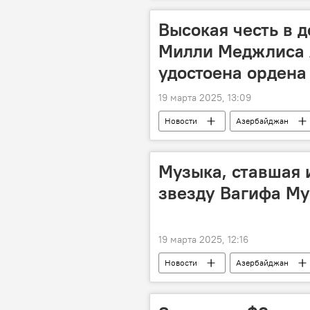
Высокая честь в 
Милли Меджлиса
удостоена ордена
19 марта 2025, 13:09
Новости
Азербайджан
Милли Меджлис
Сахиба Га
Валентина Матвиенко
Юбил
Музыка, ставшая 
звезду Вагифа М
19 марта 2025, 12:16
Новости
Азербайджан
История
Вагиф Мустафазад