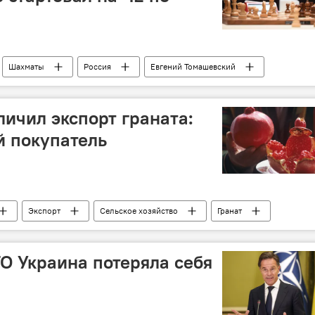
Шахматы
Россия
Евгений Томашевский
ия
Нидерланды
Чемпионат Европы
ичил экспорт граната:
й покупатель
Экспорт
Сельское хозяйство
Гранат
ТО Украина потеряла себя