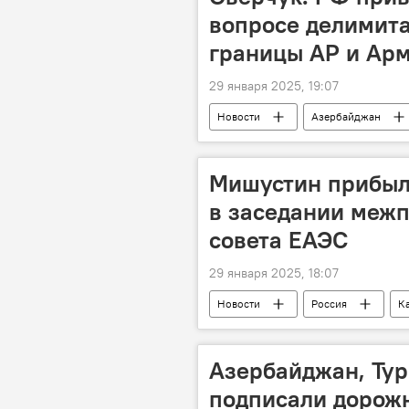
эксперт Халид Керимли
вопросе делимит
границы АР и Ар
29 января 2025, 19:07
Новости
Азербайджан
Демаркация
Граница
мирное урегулирование
Мишустин прибыл 
в заседании межп
совета ЕАЭС
29 января 2025, 18:07
Новости
Россия
К
Касым-Жомарт Токаев
Прав
Заседание
Алматы
Азербайджан, Тур
подписали дорожн