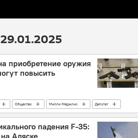
29.01.2025
на приобретение оружия
могут повысить
Общество
Милли Меджлис
Депутат
обретение
Хранение
Возрастной ценз
 Мамедов
икального падения F-35:
 на Аляске