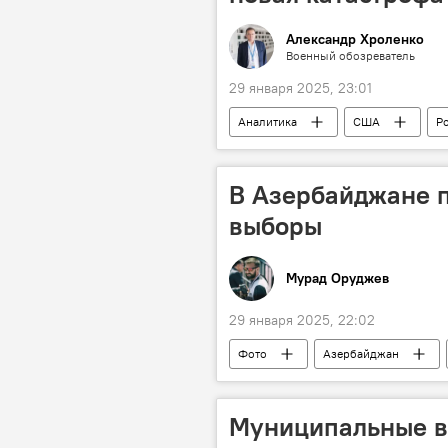
Александр Хроленко
Военный обозреватель
29 января 2025, 23:01
Аналитика
США
Р
Самолет
Авиакатастрофа
В Азербайджане 
выборы
Мурад Оруджев
29 января 2025, 22:02
Фото
Азербайджан
Муниципальные выборы
Ц
Избирательные участки
Изб
Муниципальные в