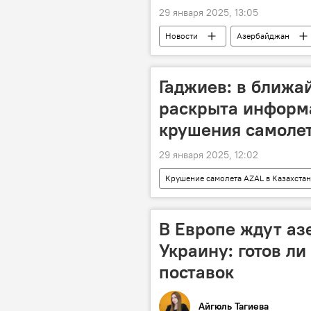
29 января 2025, 13:05
Новости
Азербайджан
Новый год
Лунный календа
Поздравление
Послание
Гаджиев: в ближа
раскрыта информ
крушения самоле
29 января 2025, 12:02
Крушение самолета AZAL в Казахстан
Самолет
AZAL
Кру
Ильхам Алиев
Хикмет Гадж
В Европе ждут аз
Украину: готов л
поставок
Айгюль Тагиева