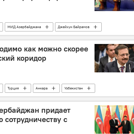
МИД Азербайджана
Джейхун Байрамов
Анкара
Встречи
Транспорт
ходимо как можно скорее
ский коридор
Турция
Анкара
Узбекистан
Экономический форум
Торговля
Соглашение
рский коридор
зербайджан придает
 сотрудничеству с