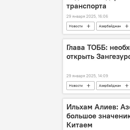
транспорта
29 января 2025, 16:06
Новости
Азербайджан
Узбекистан
Турция
Дорожная карта
Глава ТОББ: необ
открыть Зангезур
29 января 2025, 14:09
Новости
Азербайджан
Экономика
Форум
Микаил Джаббаров
Зангезу
Ильхам Алиев: А
большое значению
Китаем