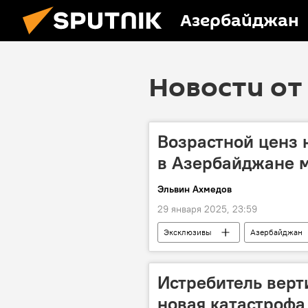
Азербайджан
Новости от 
Возрастной ценз 
в Азербайджане 
Эльвин Ахмедов
29 января 2025, 23:59
Эксклюзивы
Азербайджан
Огнестрельное оружие
При
Айдын Мирзазаде
Джейхун
Истребитель верт
новая катастрофа