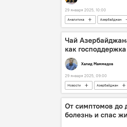
29 января 2025, 10:00
Аналитика
Азербайджан
Транзит газа
Молдова
Чай Азербайджан
как господдержка
Халид Маммедов
29 января 2025, 09:00
Новости
Азербайджан
Министерство сельского хозяйства 
госпрограмма
От симптомов до 
болезнь и спас ж