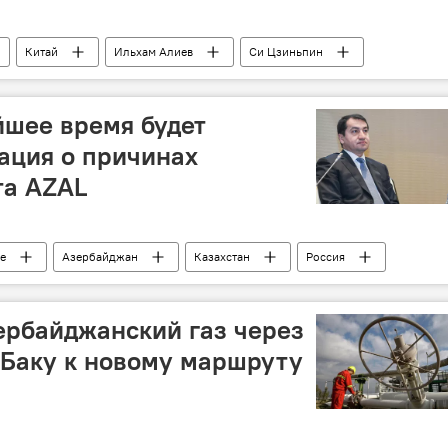
Китай
Ильхам Алиев
Си Цзиньпин
рь
Новый год по восточному календарю
Сотрудничество
йшее время будет
ация о причинах
та AZAL
е
Азербайджан
Казахстан
Россия
шение
Авиакатастрофа
Актау
иев
ербайджанский газ через
и Баку к новому маршруту