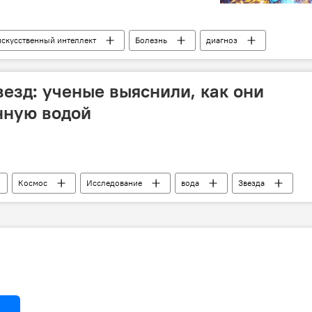
искусственный интеллект
Болезнь
диагноз
везд: ученые выяснили, как они
нную водой
Космос
Исследование
вода
Звезда