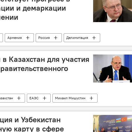
ации и демаркации
мении
Армения
Россия
Делимитация
Алексей Оверчук
Прогресс
в Казахстан для участия
равительственного
азахстан
ЕАЭС
Михаил Мишустин
ительство
Евразийский межправительственный совет
Астана
ция и Узбекистан
ую карту в сфере