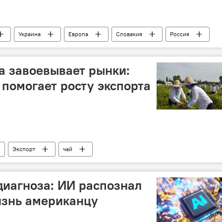
Украина
Европа
Словакия
Россия
мнение
Южный газовый коридор
SOCAR
а завоевывает рынки:
 помогает росту экспорта
Экспорт
чай
Азербайджана
Фермерские хозяйства
Субсидии
диагноза: ИИ распознал
изнь американцу