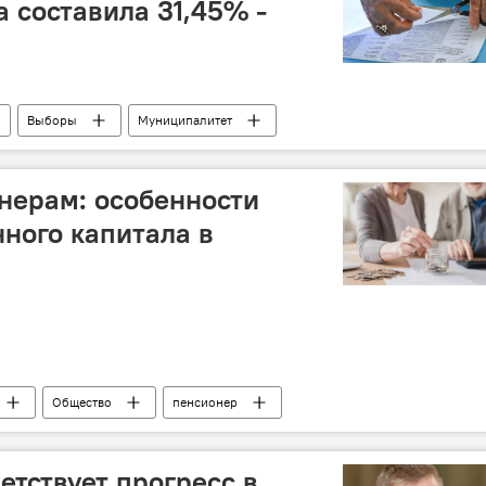
а составила 31,45% -
Выборы
Муниципалитет
вобожденные земли
Голосование
Ильхам Алиев
нерам: особенности
ного капитала в
Общество
пенсионер
онная реформа
пенсионный капитал
Амнистия
ащиты населения АР
Сахиль Бабаев
етствует прогресс в