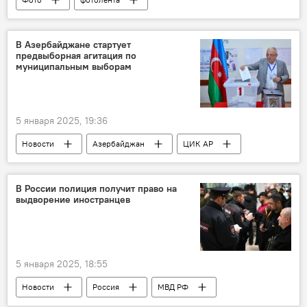
В Азербайджане стартует
предвыборная агитация по
муниципальным выборам
5 января 2025, 19:36
Новости
Азербайджан
ЦИК АР
Муниципальные выборы
предвыборная агитация
В России полиция получит право на
выдворение иностранцев
Избирательный кодекс АР
Кандидаты
Регистрация
муниципалитеты
избирательные округа
Политика
5 января 2025, 18:55
Новости
Россия
МВД РФ