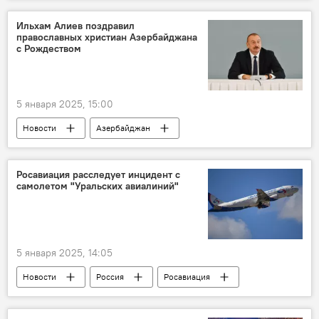
Сигареты
Производство
Экспорт
ЕАЭС
Россия
Кыргызстан
Ильхам Алиев поздравил
православных христиан Азербайджана
Казахстан
Табак
Выпуск
с Рождеством
Рост
Поставки
5 января 2025, 15:00
Новости
Азербайджан
Ильхам Алиев
православная община
Рождество Христово
Поздравление
Росавиация расследует инцидент с
самолетом "Уральских авиалиний"
Политика
5 января 2025, 14:05
Новости
Россия
Росавиация
"Уральские авиалинии"
Самолет