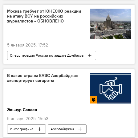
Мигранты
Выдворение
Депортация
Право
Москва требует от ЮНЕСКО реакции
на атаку ВСУ на российских
Изменения в законодательство
журналистов - ОБНОВЛЕНО
Кодекс об административных правонарушениях
лица без гражданства
Политика
5 января 2025, 17:52
Спецоперация России по защите Донбасса
МИА "Россия сегодня"
РИА Новости
Соболезнования
В какие страны ЕАЭС Азербайджан
экспортирует сигареты
военкор "Известий" Александр Мартемьянов
Гибель
ДНР
ВСУ
Дрон
киевский режим
Преступление
Эльнур Салаев
Журналисты
Политика
5 января 2025, 15:53
Инфографика
Азербайджан