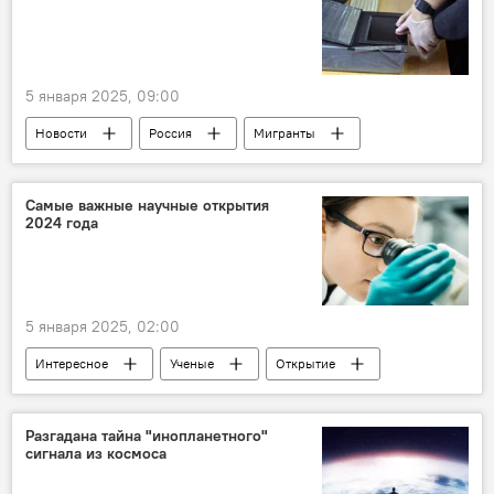
Карабах
Азербайджан
Война
Никол Пашинян
ОТРК "Искандер"
Заявление
СИЗО
5 января 2025, 09:00
Лишение свободы
Политика
Новости
Россия
Мигранты
Правительство
постановление
цифровой профиль
Самые важные научные открытия
2024 года
Биометрические данные
КПП
Въезд
Статус
Контроль
упрощение
Политика
Общество
5 января 2025, 02:00
Интересное
Ученые
Открытие
Инновации
Достижения
Медицина
Лечение
Болезнь
Разгадана тайна "инопланетного"
сигнала из космоса
Генная модификация