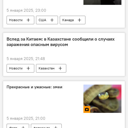
астрономическое явление
Общество
5 января 2025, 23:00
Новости
США
Канада
Туман
химикаты
Массовое отравление
СМИ
Вслед за Китаем: в Казахстане сообщили о случаях
заражения опасным вирусом
симптомы
жар
Запах
Предупреждение
Общество
5 января 2025, 21:48
Новости
Казахстан
Метапневмовирус человека
негриппозные вирусы
ОРВИ
Прекрасные и ужасные: змеи
заболеваемость
Рост
Китай
сезонный пик заболеваемости
Минздрав
Общество
Новости мира
5 января 2025, 21:00
Фото
фотолента