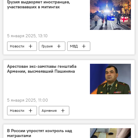
Шарм-эш-Шейх
Египет
Инцидент
Грузия выдворяет иностранцев,
участвовавших в митингах
Двигатель
техническая неисправность
Вынужденная посадка
Расследование
Общество
5 января 2025, 13:10
Новости
Грузия
МВД
Акции протеста
Иностранцы
Выдворение
Депортация
Арестован экс-замглавы генштаба
Армении, высмеявший Пашиняна
Азербайджан
Тбилиси
Россия
Политика
Новости мира
5 января 2025, 11:00
Новости
Армения
экс-замглавы генштаба ВС Армении Тиран Хачатрян
Ереван
Суд
Арест
В России упростят контроль над
мигрантами