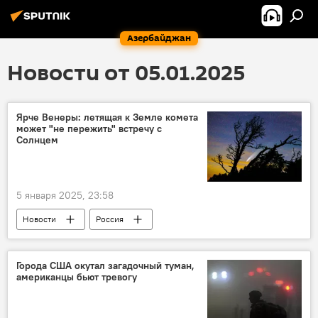
Азербайджан
Новости от 05.01.2025
Ярче Венеры: летящая к Земле комета
может "не пережить" встречу с
Солнцем
5 января 2025, 23:58
Новости
Россия
научный руководитель обсерватории Ка-Дар и астрофермы "Астроверты" Стас Короткий
Земля
Комета C/2024 G3
Венера
Города США окутал загадочный туман,
американцы бьют тревогу
яркость
Наблюдение
Солнце
система телескопов ATLAS