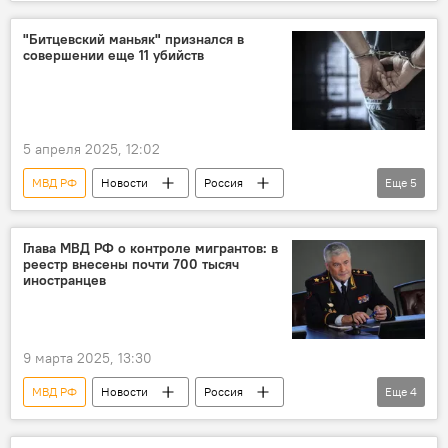
СНГ
Миграция
Председатель
Законодательство
Россия
"Битцевский маньяк" признался в
совершении еще 11 убийств
5 апреля 2025, 12:02
МВД РФ
Новости
Россия
Еще
5
Москва
Криминал
Убийства
маньяк
раскрытие
Преступления
Глава МВД РФ о контроле мигрантов: в
реестр внесены почти 700 тысяч
иностранцев
9 марта 2025, 13:30
МВД РФ
Новости
Россия
Еще
4
Владимир Колокольцев
Общество