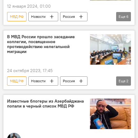
12 января 2024, 01:00
МВД РФ
Новости
Россия
Еще
6
Предупреждение
Мошенники
Соцсети
Telegram
WhatsApp
В МВД России прошло заседание
коллегии, посвященное
искусственный интеллект
противодействию нелегальной
миграции
24 октября 2023, 17:45
МВД РФ
Новости
Россия
Еще
2
Владимир Колокольцев
незаконная миграция
Известные блогеры из Азербайджана
попали в черный список МВД РФ