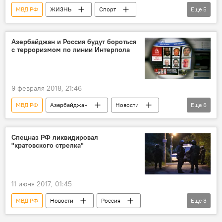
МВД РФ
ЖИЗНЬ
Спорт
Еще
5
Новости
Россия
Россия
Лоту Гули
ЧМ-2018
Вор в законе
Азербайджан и Россия будут бороться
с терроризмом по линии Интерпола
9 февраля 2018, 21:46
МВД РФ
Азербайджан
Новости
Еще
6
Россия
Россия
Александр Прокопчук
Интерпол
Спецназ РФ ликвидировал
"кратовского стрелка"
МВД АР
Борьба с терроризмом
11 июня 2017, 01:45
МВД РФ
Новости
Россия
Еще
3
Подмосковье
Ирина Волк
жертвы