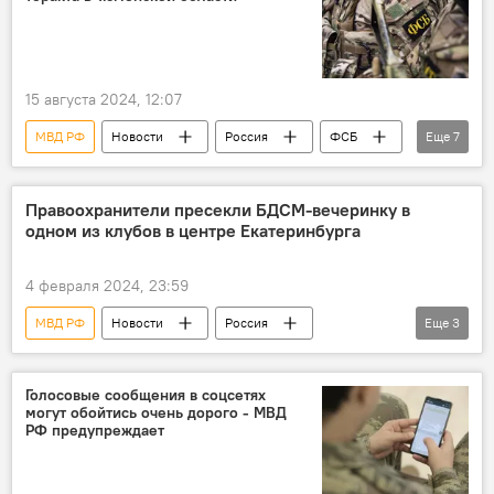
Изменения в законодательство
Кодекс об административных правонарушениях
лица без гражданства
Политика
15 августа 2024, 12:07
МВД РФ
Новости
Россия
ФСБ
Еще
7
СК РФ
Теракт
Предотвращение
Предотвращение терактов
Обезвреживание
Правоохранители пресекли БДСМ-вечеринку в
одном из клубов в центре Екатеринбурга
Взрывное устройство
Тюмень
4 февраля 2024, 23:59
МВД РФ
Новости
Россия
Еще
3
Екатеринбург
Вечеринка
рейды полиции
Голосовые сообщения в соцсетях
могут обойтись очень дорого - МВД
РФ предупреждает