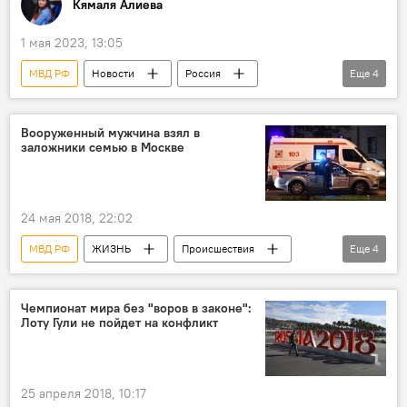
Кямаля Алиева
1 мая 2023, 13:05
МВД РФ
Новости
Россия
Еще
4
Азербайджан
Общество
ЖИЗНЬ
блогеры
Вооруженный мужчина взял в
заложники семью в Москве
24 мая 2018, 22:02
МВД РФ
ЖИЗНЬ
Происшествия
Еще
4
Новости
Россия
Москва
заложники
Чемпионат мира без "воров в законе":
Лоту Гули не пойдет на конфликт
25 апреля 2018, 10:17