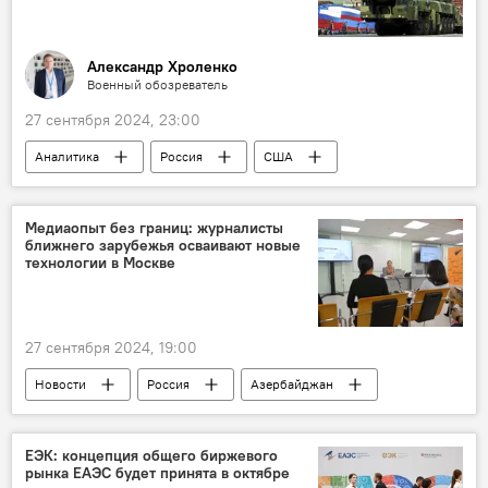
Александр Хроленко
Военный обозреватель
27 сентября 2024, 23:00
Аналитика
Россия
США
Запад
Беларусь
Великобритания
Франция
Политика
Медиаопыт без границ: журналисты
ближнего зарубежья осваивают новые
ядерное оружие
ВС РФ
Пентагон
технологии в Москве
Афганистан
ВПК
Ракеты
27 сентября 2024, 19:00
Новости
Россия
Азербайджан
СМИ
МИА "Россия сегодня"
проект "SputnikPro на Зубовском"
Медиа
ЕЭК: концепция общего биржевого
рынка ЕАЭС будет принята в октябре
Технологии
искусственный интеллект