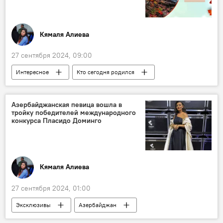
строительная компания
Строительство
Кямаля Алиева
27 сентября 2024, 09:00
Интересное
Кто сегодня родился
Какой сегодня праздник
Азербайджан
Общество
Туризм
Азербайджанская певица вошла в
тройку победителей международного
Отечественная война
Железная дорога
конкурса Пласидо Доминго
Гвинет Пэлтроу
Ани Лорак
Кямаля Алиева
27 сентября 2024, 01:00
Эксклюзивы
Азербайджан
Общество
Певица
вокалистка