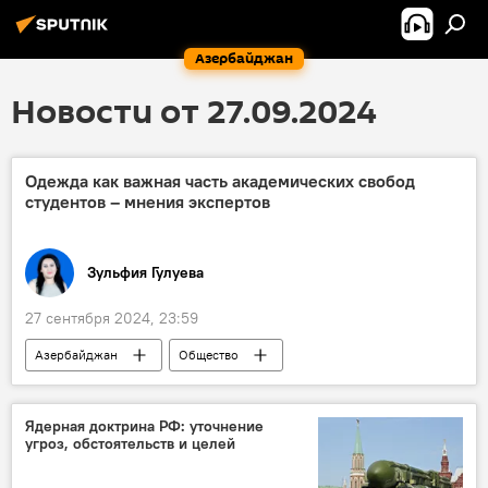
Азербайджан
Новости от 27.09.2024
Одежда как важная часть академических свобод
студентов – мнения экспертов
Зульфия Гулуева
27 сентября 2024, 23:59
Азербайджан
Общество
Образование
Одежда
ВУЗ
Школа
мнение
Дресс-код
Ядерная доктрина РФ: уточнение
угроз, обстоятельств и целей