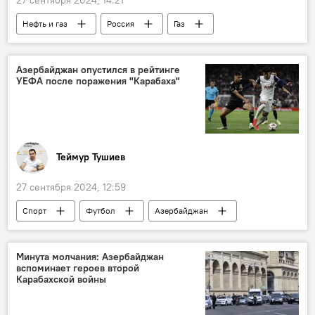
Нефть и газ
Россия
Газ
Александр Новак
Вице-премьер
Ближний Восток
Энергетика
Азербайджан опустился в рейтинге
УЕФА после поражения "Карабаха"
Конфликт
Снижение цен
Добыча нефти
Brent
Российская энергетическая неделя
Теймур Тушиев
27 сентября 2024, 12:59
Спорт
Футбол
Азербайджан
Великобритания
ФК "Карабах"
Румыния
Болгария
Минута молчания: Азербайджан
вспоминает героев второй
Лига Европы УЕФА
Карабахской войны