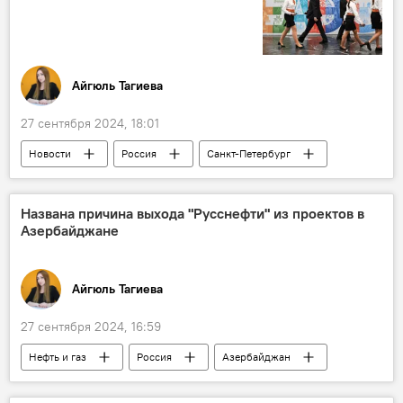
Москва
виртуальная реальность
Беларусь
Казахстан
Узбекистан
Кыргызстан
Айгюль Тагиева
27 сентября 2024, 18:01
Новости
Россия
Санкт-Петербург
ЕАЭС
Евразийская экономическая комиссия
Названа причина выхода "Русснефти" из проектов в
Азербайджане
Биржа
Рынок
Российская энергетическая неделя
Айгюль Тагиева
Экономика
27 сентября 2024, 16:59
Нефть и газ
Россия
Азербайджан
Российская энергетическая неделя
SOCAR