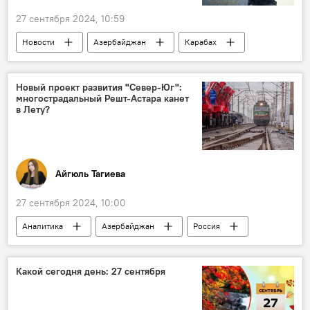
27 сентября 2024, 10:59
Новости
Азербайджан
Карабах
Война
Конфликт
Южный Кавказ
Армения
Ильхам Алиев
Новый проект развития "Север-Юг":
многострадальный Решт-Астара канет
Владимир Путин
Президент
в Лету?
Никол Пашинян
трехстороннее заявление
Шуша
Лачинский коридор
БПЛА
Мобилизация
Шехиды
Айгюль Тагиева
27 сентября 2024, 10:00
Аналитика
Азербайджан
Россия
Иран
ВТБ
международный транспортный коридор "Север-Юг"
Какой сегодня день: 27 сентября
Решт-Астара
Логистика
Грузоперевозки
Мост
Тоннель