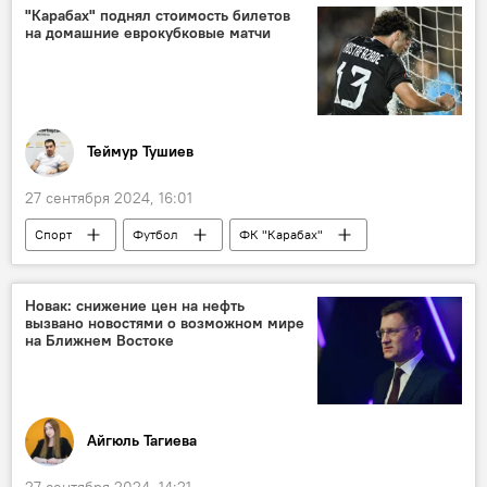
Активы
Говсан
Зых
"Карабах" поднял стоимость билетов
на домашние еврокубковые матчи
Нефть
Месторождение
Теймур Тушиев
27 сентября 2024, 16:01
Спорт
Футбол
ФК "Карабах"
ФК "Байер 04"
Швеция
Баку
Лига Европы УЕФА
Великобритания
Новак: снижение цен на нефть
вызвано новостями о возможном мире
на Ближнем Востоке
Айгюль Тагиева
27 сентября 2024, 14:21