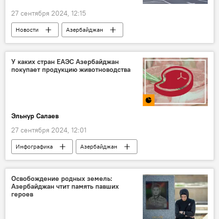
27 сентября 2024, 12:15
Новости
Азербайджан
Южный Кавказ
Карабах
Армения
Шехиды
Минута молчания
Война
У каких стран ЕАЭС Азербайджан
покупает продукцию животноводства
Конфликт
военная операция
Баку
Эльнур Салаев
27 сентября 2024, 12:01
Инфографика
Азербайджан
Сельское хозяйство
ЕАЭС
Россия
Беларусь
Казахстан
молоко
Освобождение родных земель:
Азербайджан чтит память павших
Скот
Импорт
героев