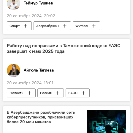
Теймур Тушиев
20 сентября 2024, 20:02
Спорт
Азербайджан
Футбол
Сборная Азербайджана по футболу
Тренер
специалисты
Предложение
Работу над поправками в Таможенный кодекс ЕАЭС
завершат к маю 2025 года
Мишель Платини
уменьшение
Состав
национальная команда
Айгюль Тагиева
20 сентября 2024, 18:01
Новости
Россия
ЕАЭС
Евразийская экономическая комиссия
министр
Таможенный кодекс АР
В Азербайджане разоблачили сеть
киберпреступников, присвоивших
Налоговое администрирование
Перевозки
более 20 млн манатов
Внедрение