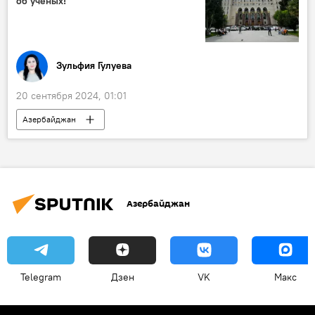
об ученых!
Зульфия Гулуева
20 сентября 2024, 01:01
Азербайджан
Министерство науки и образования Азербайджана
Эмин Амруллаев
Национальная академия наук Азербайджана
Азербайджан
мнение
Наука
Заработная плата
Ученые
Telegram
Дзен
VK
Макс