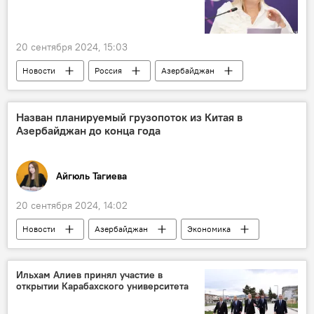
ВТБ
20 сентября 2024, 15:03
Новости
Россия
Азербайджан
Армения
Турция
Иран
Грузия
Назван планируемый грузопоток из Китая в
Азербайджан до конца года
Консультативная региональная платформа "3+3"
формат "3+3"
МИД РФ
Айгюль Тагиева
Мария Захарова
ОДКБ
20 сентября 2024, 14:02
Новости
Азербайджан
Экономика
Логистика
Грузоперевозки
Китай
Транскаспийский транспортный коридор
Ильхам Алиев принял участие в
открытии Карабахского университета
"Один пояс и один путь"
АЖД