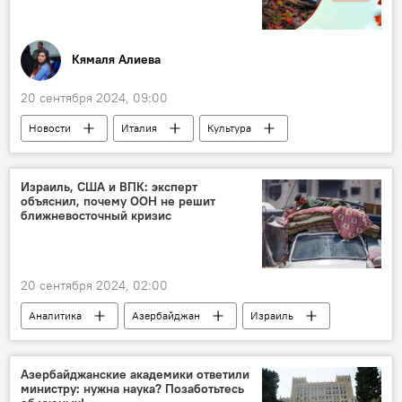
Нефть
Газ
ОПЕК
Энергетика
Европа
Кямаля Алиева
20 сентября 2024, 09:00
Новости
Италия
Культура
Кинематограф
Россия
Санкт-Петербург
боевые искусства
Израиль, США и ВПК: эксперт
объяснил, почему ООН не решит
Музыка
Тайвань
Азербайджан
ближневосточный кризис
События и даты
Кто сегодня родился
Какой сегодня праздник
Развод
20 сентября 2024, 02:00
Аналитика
Азербайджан
Израиль
Ближний Восток
Палестина
Генеральная Ассамблея ООН
мнение
Азербайджанские академики ответили
министру: нужна наука? Позаботьтесь
Политика
США
ВПК