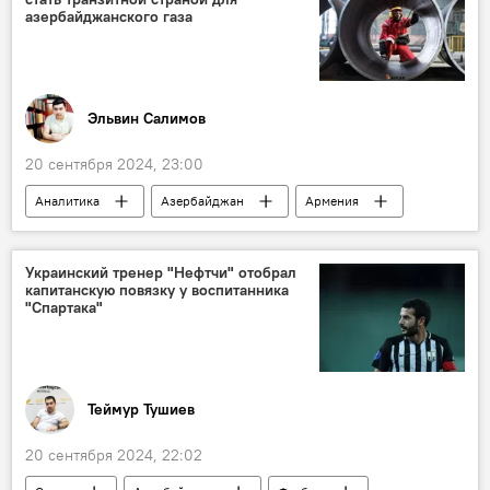
азербайджанские студенты
азербайджанского газа
Эльвин Салимов
20 сентября 2024, 23:00
Аналитика
Азербайджан
Армения
Политика
мнение
Южный Кавказ
Газ
Тофиг Зульфугаров
Украинский тренер "Нефтчи" отобрал
капитанскую повязку у воспитанника
Арзу Нагиев
Нахчыван
Турция
"Спартака"
Зангезурский коридор
Транспортный коридор
Иран
Россия
Грузия
SOCAR
Теймур Тушиев
20 сентября 2024, 22:02