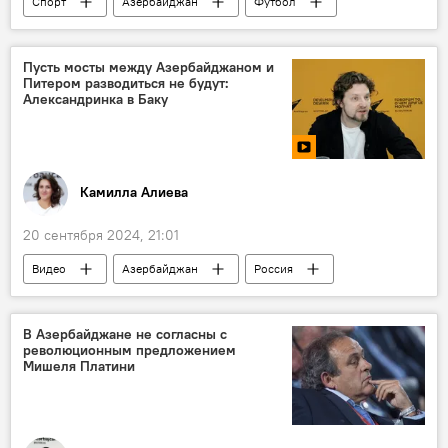
Спорт
Азербайджан
Футбол
ФК "Нефтчи"
главный тренер
наставник
капитан
Пусть мосты между Азербайджаном и
Питером разводиться не будут:
Сборная Азербайджана по футболу
Александринка в Баку
Рамиль Шейдаев
Камилла Алиева
20 сентября 2024, 21:01
Видео
Азербайджан
Россия
искусство
Театр
Постановка
Гастроли
Баку
Женитьба
В Азербайджане не согласны с
революционным предложением
"Гоголь. Начало"
Мишеля Платини