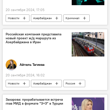
20 сентября 2024, 17:05
Новости
Азербайджан
Криминал
Происшествия в Азербайджане
МВД АР
Киберпреступность
киберпреступления
Российская компания представила
новый проект ж/д маршрута из
Мошенники
Преступная группа
Азербайджана в Иран
преступная группировка
онлайн-казино
азартные игры
Айгюль Тагиева
20 сентября 2024, 16:02
Новости
Азербайджан
Россия
Иран
Экономика
Логистика
Коридор "Север-Юг"
Захарова: прорабатывается встреча
глав МИД в формате "3+3" в Турции
Железнодорожные перевозки
Астара-Решт