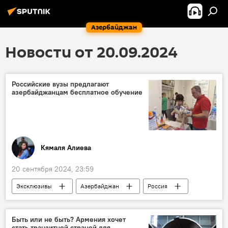
Азербайджан
Новости от 20.09.2024
Российские вузы предлагают
азербайджанцам бесплатное обучение
Кямаля Алиева
20 сентября 2024, 23:59
Эксклюзивы
Азербайджан
Россия
Общество
Обучение
Образование
ВУЗ
Университет
Студенты
Быть или не быть? Армения хочет
стать транзитной страной для