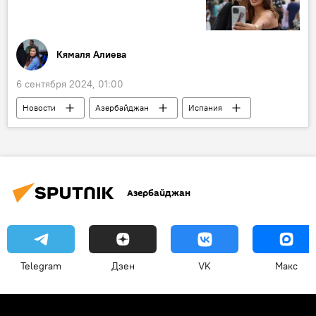
Санкт-Петербург
Ближний Восток
История
Кямаля Алиева
6 сентября 2024, 01:00
Новости
Азербайджан
Испания
Блогер
Севилья
Общество
Азербайджан
Telegram
Дзен
VK
Макс