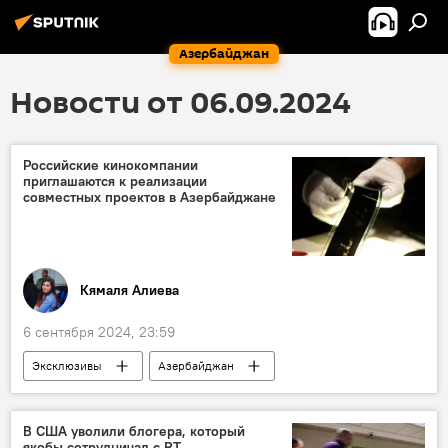
Азербайджан
Новости от 06.09.2024
Российские кинокомпании
приглашаются к реализации
совместных проектов в Азербайджане
Кямаля Алиева
6 сентября 2024, 23:59
Эксклюзивы
Азербайджан
Общество
Искусство
Кино
кинематография
Агентство кино
В США уволили блогера, который
якобы сотрудничал с RT