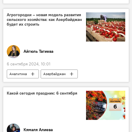
Соцсети
популярные соцсети
Арест
Франция
Свобода слова
Агрогородки – новая модель развития
сельского хозяйства: как Азербайджан
Задержан
Задержание
будет их строить
Дмитрий Песков
Владимир Путин
Азербайджан
Баку
Telegram
Мария Захарова
МИД РФ
Айгюль Тагиева
6 сентября 2024, 10:01
Аналитика
Азербайджан
Сельское хозяйство
агропромышленный комплекс
Беларусь
Какой сегодня праздник: 6 сентября
Экономика
Израиль
Ненефтяной сектор
водные ресурсы
Технологии
освобожденные земли
Агропарк
Кямаля Алиева