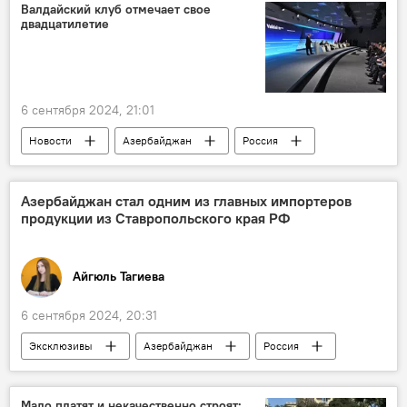
Сельскохозяйственная продукция
Экспорт
Валдайский клуб отмечает свое
двадцатилетие
Гранат
Ненефтяной экспорт
Сокращение
Сокращение экспорта
6 сентября 2024, 21:01
Новости
Азербайджан
Россия
Владимир Путин
Ильхам Алиев
"Валдай"
Валдайский клуб
Азербайджан стал одним из главных импортеров
продукции из Ставропольского края РФ
Юбилей
площадка
Дискуссия
Выступление в дискуссионном клубе "Валдай"
Айгюль Тагиева
6 сентября 2024, 20:31
Эксклюзивы
Азербайджан
Россия
Сотрудничество
Экономика
Ставропольский край РФ
Импорт
Мало платят и некачественно строят: