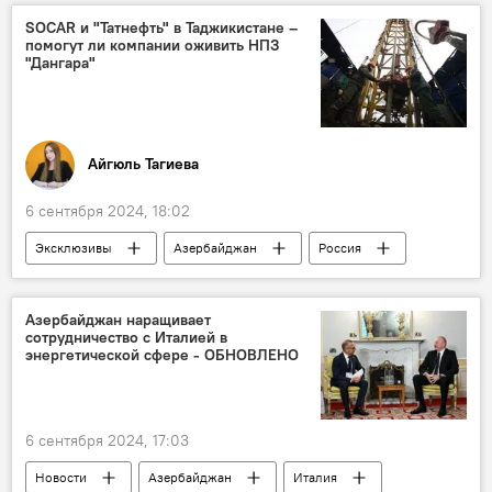
Владивосток
Кампус
Фотография
SOCAR и "Татнефть" в Таджикистане –
помогут ли компании оживить НПЗ
Лучшие фотографии
Девушки
"Дангара"
Айгюль Тагиева
6 сентября 2024, 18:02
Эксклюзивы
Азербайджан
Россия
Таджикистан
Татарстан
Нефть
Переработка
НПЗ
SOCAR
Азербайджан наращивает
сотрудничество с Италией в
Сотрудничество
сырье
СП
энергетической сфере - ОБНОВЛЕНО
6 сентября 2024, 17:03
Новости
Азербайджан
Италия