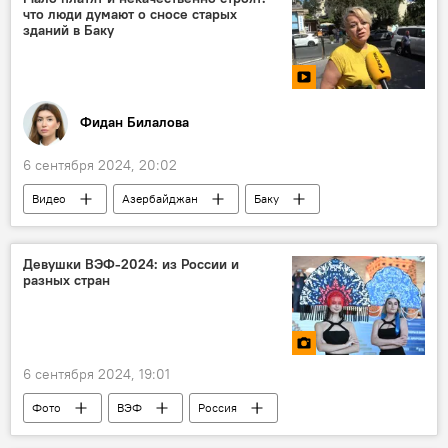
что люди думают о сносе старых
Товарооборот
Представительство
зданий в Баку
Фидан Билалова
6 сентября 2024, 20:02
Видео
Азербайджан
Баку
Общество
строительные работы
Строительство
Жилой дом
Здание
Девушки ВЭФ-2024: из России и
разных стран
снос домов
Компенсация
Новостройки
Качество
6 сентября 2024, 19:01
Фото
ВЭФ
Россия
Глобальный форум
Экономический форум