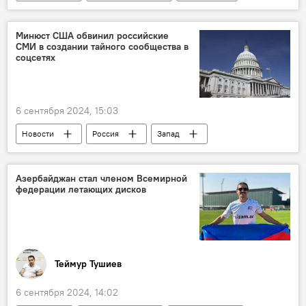
Ильхам Алиев
Выступление
Форум
Европа
Минюст США обвинил российские
СМИ в создании тайного сообщества в
энергетическая безопасность
соцсетях
Южный газовый коридор
Евросоюз
Сотрудничество
Университет
6 сентября 2024, 15:03
Товарооборот
Новости
Россия
Запад
США
МИА "Россия сегодня"
Санкции
Минюст
РИА Новости
Азербайджан стал членом Всемирной
федерации летающих дисков
Sputnik
RT
Зарубежный СМИ
Обвинения
Выборы
Вмешательство
Теймур Тушиев
6 сентября 2024, 14:02