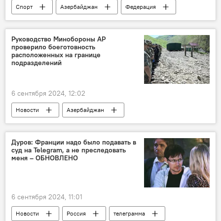
Спорт
Азербайджан
Федерация
Олимпийские игры
Олимпийские виды спорта
Австралия
Руководство Минобороны АР
проверило боеготовность
Сьерра-Леоне
Кот-д'Ивуар
расположенных на границе
подразделений
6 сентября 2024, 12:02
Новости
Азербайджан
Минобороны АР
Министр обороны
Закир Гасанов
Сухопутные войска
Дуров: Франции надо было подавать в
суд на Telegram, а не преследовать
ВС Азербайджана
приграничная зона
меня – ОБНОВЛЕНО
боевое дежурство
Бдительность
6 сентября 2024, 11:01
Новости
Россия
телеграмма