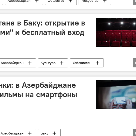
Азербайджан
Общество
Искусство
Министерство культуры АР
Москва
Россия
ана в Баку: открытие в
ми" и бесплатный вход
Азербайджан
Культура
Узбекистан
Киноцентр "Низами"
Министерство культуры АР
нки: в Азербайджане
фильмы на смартфоны
Азербайджан
Баку