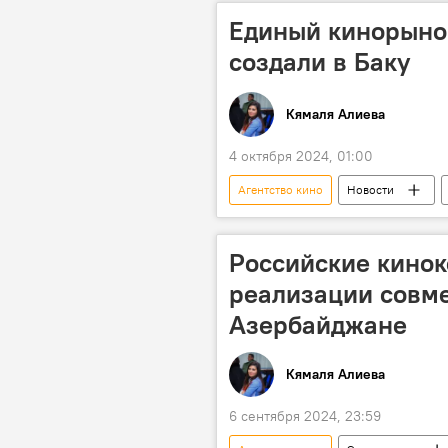
Единый кинорынок
создали в Баку
Кямаля Алиева
4 октября 2024, 01:00
Агентство кино
Новости
Министерство культуры АР
Казахстан
Туркменистан
Российские кино
реализации совме
Азербайджане
Кямаля Алиева
6 сентября 2024, 23:59