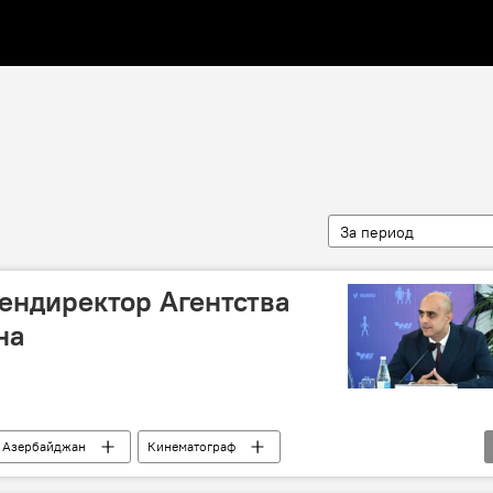
За период
ендиректор Агентства
на
Азербайджан
Кинематограф