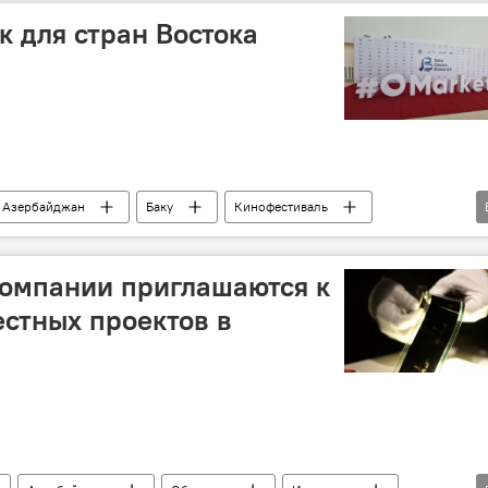
 для стран Востока
Азербайджан
Баку
Кинофестиваль
Рашад Азизов
Турция
Узбекистан
компании приглашаются к
стных проектов в