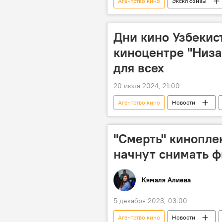
Агентство кино
Эксклюзивы
Кино
кинематография
Туризм
Дни кино Узбекист
киноцентре "Низа
для всех
20 июля 2024, 21:00
Агентство кино
Новости
Кинематограф
дни кино
"Смерть" кинопле
начнут снимать 
Кямаля Алиева
5 декабря 2023, 03:00
Агентство кино
Новости