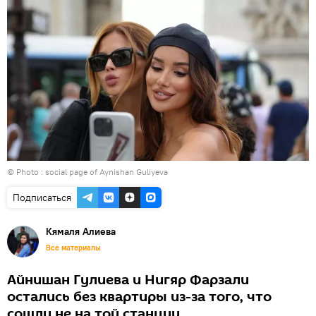
© Photo : social page of Aynishan Guliyeva
Подписаться
Кямаля Алиева
Все материалы
Айнишан Гулиева и Нигяр Фарзали
остались без квартиры из-за того, что
сошли не на той станции.