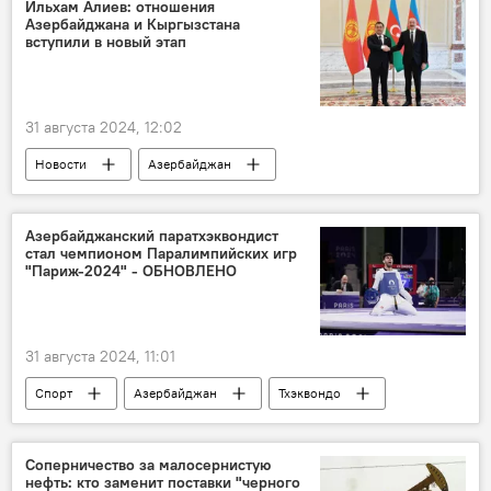
Встреча
Граница
формат
Ильхам Алиев: отношения
Азербайджана и Кыргызстана
Урегулирование
вступили в новый этап
Конференция сторон Рамочной конвенции ООН об изменении климата - COP28
Баку
31 августа 2024, 12:02
Новости
Азербайджан
Ильхам Алиев
Кыргызстан
Садыр Жапаров
Поздравление
Азербайджанский паратхэквондист
стал чемпионом Паралимпийских игр
День независимости
"Париж-2024" - ОБНОВЛЕНО
поздравительное послание
Отношения
Развитие
Уровень
Партнерство
31 августа 2024, 11:01
Спорт
Азербайджан
Тхэквондо
Паралимпийские игры
Франция
Париж
Медаль
Финал
Соперничество за малосернистую
нефть: кто заменит поставки "черного