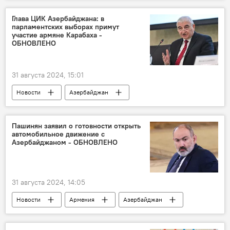
Происшествия в Азербайджане
Гейгельский район
ДТП
Авария
Глава ЦИК Азербайджана: в
парламентских выборах примут
Столкновение
Погибший
ВАЗ
участие армяне Карабаха -
ОБНОВЛЕНО
Hyundai
автомобиль
31 августа 2024, 15:01
Новости
Азербайджан
Внеочередные выборы в Милли Меджлис
Парламент
СНГ
Пашинян заявил о готовности открыть
автомобильное движение с
Межпарламентская ассамблея стран СНГ
Азербайджаном - ОБНОВЛЕНО
ЦИК АР
Мазахир Панахов
Политика
31 августа 2024, 14:05
Новости
Армения
Азербайджан
Никол Пашинян
Ильхам Алиев