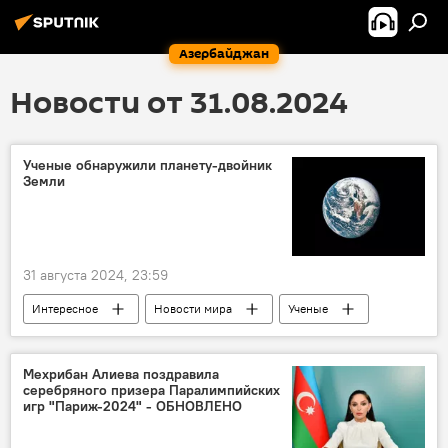
Азербайджан
Новости от 31.08.2024
Ученые обнаружили планету-двойник
Земли
31 августа 2024, 23:59
Интересное
Новости мира
Ученые
Космос
Планета
Земля
двойник
внеземная жизнь
Мехрибан Алиева поздравила
серебряного призера Паралимпийских
Вселенная
Астрономы
Телескоп
игр "Париж-2024" - ОБНОВЛЕНО