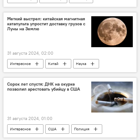
История
Культура
Кинематограф
Великобритания
ФРГ
Балет
Меткий выстрел: китайская магнитная
катапульта упростит доставку грузов с
Луны на Землю
31 августа 2024, 02:00
Интересное
Китай
Наука
Луна
Земля
Гравитация
Сорок лет спустя: ДНК на окурке
позволил арестовать убийцу в США
31 августа 2024, 01:00
Интересное
США
Полиция
Вашингтон
Убийство
Сигареты