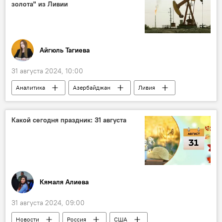
золота" из Ливии
Айгюль Тагиева
31 августа 2024, 10:00
Аналитика
Азербайджан
Ливия
Экономика
Энергетика
США
ОПЕК
ExxonMobil
Италия
Какой сегодня праздник: 31 августа
Министерство энергетики США
Добыча нефти
Кямаля Алиева
31 августа 2024, 09:00
Новости
Россия
США