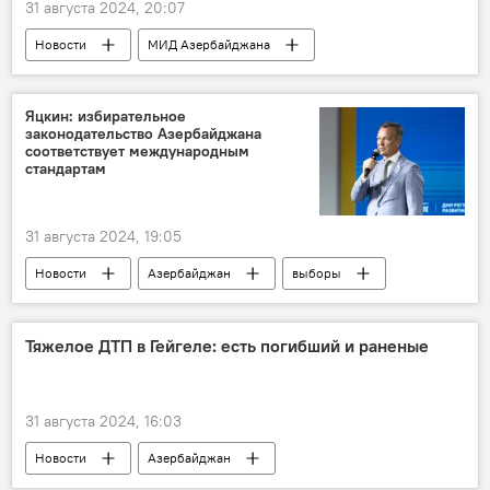
31 августа 2024, 20:07
Новости
МИД Азербайджана
Азербайджан
Айхан Гаджизаде
Заявление
территориальные претензии
Яцкин: избирательное
законодательство Азербайджана
Армения
Никол Пашинян
соответствует международным
стандартам
Конституция
Карабах
мирный договор
31 августа 2024, 19:05
Новости
Азербайджан
выборы
Внеочередные выборы в Милли Меджлис
парламентские выборы
Милли Меджлис
Тяжелое ДТП в Гейгеле: есть погибший и раненые
Россия
Наблюдатели
пресс-конференция МПА государств-участников СНГ
31 августа 2024, 16:03
Совет федерации РФ
Новости
Азербайджан