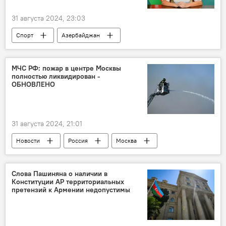
31 августа 2024, 23:03
Спорт
Азербайджан
национальная сборная
Паралимпийские игры
Паралимпийец
МЧС РФ: пожар в центре Москвы
полностью ликвидирован -
Плавание
Париж
Франция
ОБНОВЛЕНО
Серебряная медаль
31 августа 2024, 21:01
Новости
Россия
Москва
пожар
МЧС РФ
Тушение
Огонь
Движение транспорта
Слова Пашиняна о наличии в
Конституции АР территориальных
Вертолет
корабль
претензий к Армении недопустимы