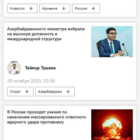
Новости
Армения
Россия
Никол Пашинян
Военная база
102-я российская военная база
Азербайджанского министра избрали
на высокую должность в
международной структуре
Теймур Тушиев
25 октября 2023, 20:30
Спорт
Азербайджан
министр молодежи и спорта Фарид Гаибов
ЮНЕСКО
В России проходят учения по
нанесению массированного ответного
Международная конвенция по борьбе с допингом в спорте
ядерного удара противнику
Бюро
Назначение
высокая должность