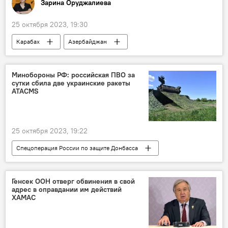
Зарина Оруджалиева
25 октября 2023, 19:30
Карабах
Азербайджан
Всемирная организация оздоровительного туризма
Региональная оценочная группа ВОЗ
Минобороны РФ: российская ПВО за
сутки сбила две украинские ракеты
Минздрав АР
Выборы
Избрание
ATACMS
Теймур Мусаев
25 октября 2023, 19:22
Спецоперация России по защите Донбасса
Россия
Украина
Спецоперация
Потери
Генсек ООН отверг обвинения в свой
адрес в оправдании им действий
ХАМАС