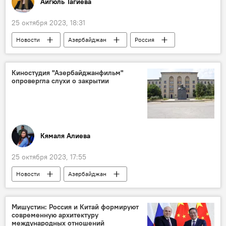
Айгюль Тагиева
25 октября 2023, 18:31
Новости
Азербайджан
Россия
Астрахань
Коридор "Север-Юг"
Киностудия "Азербайджанфильм"
опровергла слухи о закрытии
Кямаля Алиева
25 октября 2023, 17:55
Новости
Азербайджан
Киностудия "Азербайджанфильм"
Закрытие
Слухи
Опровержение
Мишустин: Россия и Китай формируют
современную архитектуру
международных отношений