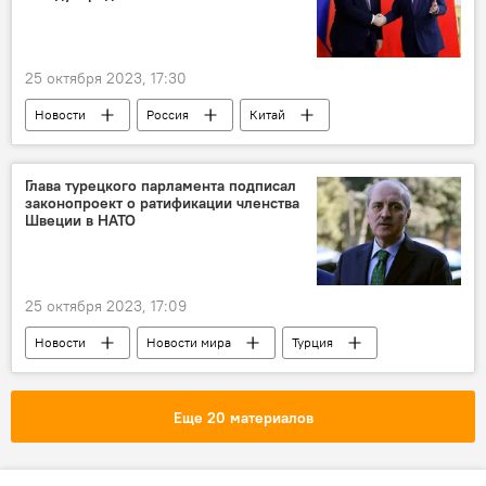
25 октября 2023, 17:30
Новости
Россия
Китай
Михаил Мишустин
Бишкек
ШОС
СНГ
ЕАЭС
Глава турецкого парламента подписал
законопроект о ратификации членства
Швеции в НАТО
25 октября 2023, 17:09
Новости
Новости мира
Турция
НАТО
Швеция
Великое национальное собрание Турции
Еще 20 материалов
Нуман Куртулмуш