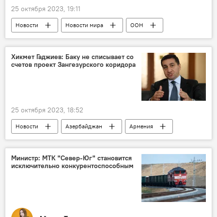
25 октября 2023, 19:11
Новости
Новости мира
ООН
Антониу Гутерреш
палестино-израильский конфликт
ХАМАС
Хикмет Гаджиев: Баку не списывает со
счетов проект Зангезурского коридора
Израиль
25 октября 2023, 18:52
Новости
Азербайджан
Армения
Иран
Зангезурский коридор
Хикмет Гаджиев
Министр: МТК "Север-Юг" становится
исключительно конкурентоспособным