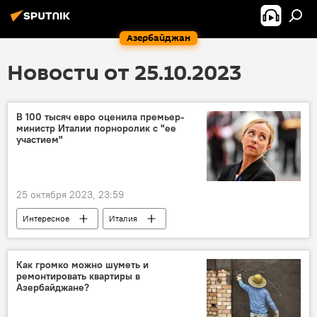
Азербайджан
Новости от 25.10.2023
В 100 тысяч евро оценила премьер-
министр Италии порноролик с "ее
участием"
25 октября 2023, 23:59
Интересное
Италия
Премьер-министр
порноролик
Компенсация
Как громко можно шуметь и
ремонтировать квартиры в
Азербайджане?