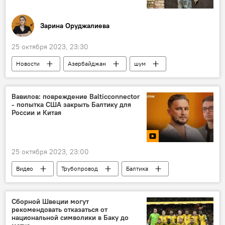
Зарина Оруджалиева
25 октября 2023, 23:30
Новости
Азербайджан
шум
Квартиры
Ремонт
Нормы
Кодекс об административных правонарушениях
Вавилов: повреждение Balticconnector
- попытка США закрыть Балтику для
административное взыскание
Минздрав АР
России и Китая
Минэкологии и природных ресурсов АР
Россия
25 октября 2023, 23:00
Видео
Трубопровод
Балтика
Россия
США
Европа
"Один пояс - один путь"
Китай
Сборной Швеции могут
рекомендовать отказаться от
национальной символики в Баку до