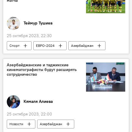
матча
Теймур Тушиев
25 октября 2023, 22:30
Спорт
ЕВРО-2024
Азербайджан
Матч
Швеция
Футбол
национальная символика
АФФА
Азербайджанские и таджикские
кинематографисты будут расширять
Билеты
сотрудничество
Кямаля Алиева
25 октября 2023, 22:00
Новости
Азербайджан