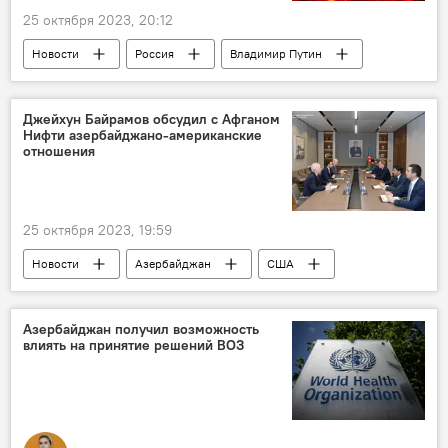
25 октября 2023, 20:12
Новости
Россия
Владимир Путин
Минобороны РФ
Шойгу
учения
Ядерный удар
Джейхун Байрамов обсудил с Афганом
Нифти азербайджано-американские
отношения
25 октября 2023, 19:59
Новости
Азербайджан
США
МИД АР
Джейхун Байрамов
Сотрудничество
Азербайджан получил возможность
влиять на принятие решений ВОЗ