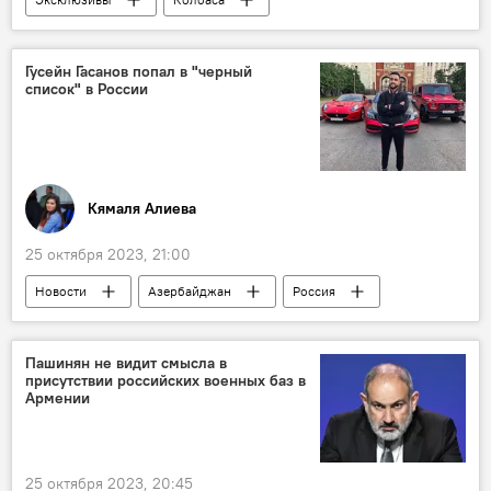
Союз свободных потребителей
Азербайджан
Эйюб Гусейнов
Дети
Гусейн Гасанов попал в "черный
список" в России
Здоровье
Раковая опухоль
Кямаля Алиева
25 октября 2023, 21:00
Новости
Азербайджан
Россия
Блогер
черный список
Гусейн Гасанов
Пашинян не видит смысла в
присутствии российских военных баз в
Армении
25 октября 2023, 20:45