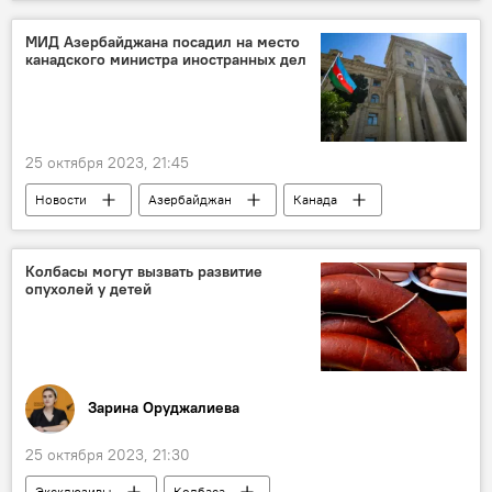
Таджикистан
Общество
Кинематограф
Сотрудничество
МИД Азербайджана посадил на место
канадского министра иностранных дел
Киностудия "Азербайджанфильм"
Кинофестиваль
25 октября 2023, 21:45
Новости
Азербайджан
Канада
МИД АР
Карабах
Колбасы могут вызвать развитие
опухолей у детей
Зарина Оруджалиева
25 октября 2023, 21:30
Эксклюзивы
Колбаса