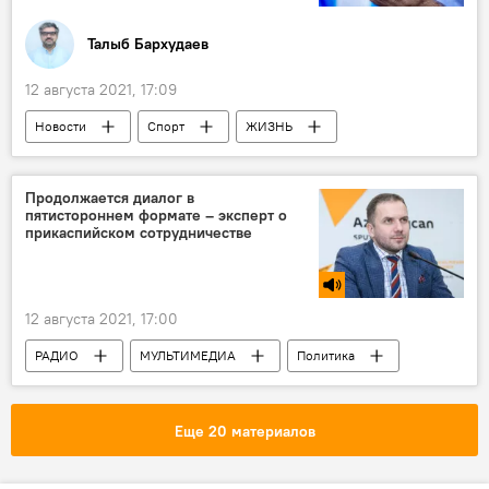
Талыб Бархудаев
12 августа 2021, 17:09
Новости
Спорт
ЖИЗНЬ
Азербайджан
Олимпиада 2022
призеры
Премия
Токио
Продолжается диалог в
пятистороннем формате – эксперт о
прикаспийском сотрудничестве
12 августа 2021, 17:00
РАДИО
МУЛЬТИМЕДИА
Политика
Азербайджан
Новости
Пресс-центр
Еще 20 материалов