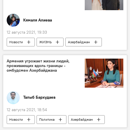
Кямаля Алиева
12 августа 2021, 19:33
Новости
ЖИЗНЬ
Азербайджан
Россия
Эмин Агаларов
клип
Жена
Алена Гаврилова
Армения угрожает жизни людей,
проживающих вдоль границы -
омбудсмен Азербайджана
Талыб Бархудаев
12 августа 2021, 18:54
Новости
Политика
Азербайджан
Новости мира
Аппарат омбудсмена АР