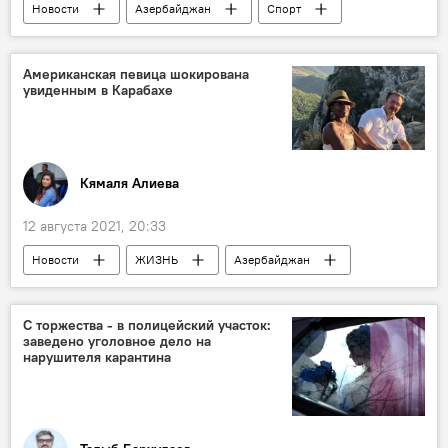
Новости
Азербайджан
Спорт
ЖИЗНЬ
Новости мира
Болельщики
Чемпионат Европы по футболу
Американская певица шокирована
увиденным в Карабахе
Кямаля Алиева
12 августа 2021, 20:33
Новости
ЖИЗНЬ
Азербайджан
Новости мира
Карабах
певица
Карабах
С торжества - в полицейский участок:
заведено уголовное дело на
нарушителя карантина