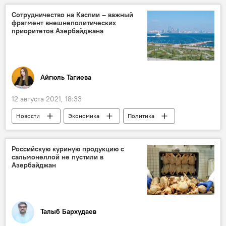
Омбудсмен
Армения
Сотрудничество на Каспии – важный
фрагмент внешнеполитических
приоритетов Азербайджана
Айгюль Тагиева
12 августа 2021, 18:33
Новости
Экономика
Политика
Азербайджан
Пресс-центр
Каспийское море
сотрудничество
Российскую куриную продукцию с
сальмонеллой не пустили в
Азербайджан
Талыб Бархудаев