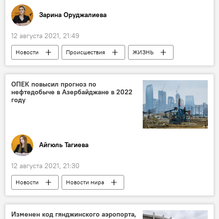
Зарина Оруджалиева
12 августа 2021, 21:49
Новости
Происшествия
ЖИЗНЬ
Азербайджан
Суицид
пожизненное заключение
ОПЕК повысил прогноз по
нефтедобыче в Азербайджане в 2022
году
Айгюль Тагиева
12 августа 2021, 21:30
Новости
Новости мира
Азербайджан
Экономика
ОПЕК
Добыча нефти
Изменен код гянджинского аэропорта,