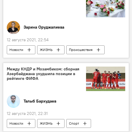
Зарина Оруджалиева
12 августа 2021, 22:54
Новости
ЖИЗНЬ
Происшествия
Азербайджан
Свадьбы
карантин
Нарушение
Между КНДР и Мозамбиком: сборная
Азербайджана ухудшила позиции в
рейтинге ФИФА
Талыб Бархудаев
12 августа 2021, 22:31
Новости
ЖИЗНЬ
Спорт