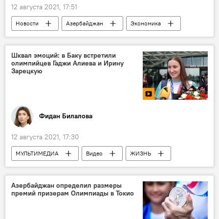
12 августа 2021, 17:51
Новости
Азербайджан
Экономика
Россия
Курятина
Болезнь
Шквал эмоций: в Баку встретили
олимпийцев Гаджи Алиева и Ирину
Зарецкую
Фидан Билалова
12 августа 2021, 17:30
МУЛЬТИМЕДИА
Видео
ЖИЗНЬ
Новости мира
Азербайджан
Новости
Азербайджан определил размеры
премий призерам Олимпиады в Токио