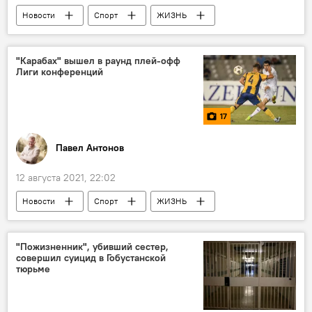
Новости
Спорт
ЖИЗНЬ
Азербайджан
Новости мира
ФК "Нефтчи"
Лига Европы
"Карабах" вышел в раунд плей-офф
Лиги конференций
17
Павел Антонов
12 августа 2021, 22:02
Новости
Спорт
ЖИЗНЬ
Азербайджан
Новости мира
матч
Фото
МУЛЬТИМЕДИА
"Пожизненник", убивший сестер,
совершил суицид в Гобустанской
тюрьме