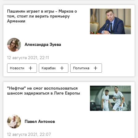
Новости мира
Азербайджан
Рейтинг
ФИФА
Пашинян играет в игры - Марков о
том, стоит ли верить премьеру
Сборная Азербайджана по футболу
Армении
Александра Зуева
12 августа 2021, 22:11
Новости
Карабах
Политика
Азербайджан
Новости мира
Сергей Марков
ОБСЕ
"Нефтчи" не смог воспользоваться
шансом задержаться в Лиге Европы
Павел Антонов
12 августа 2021, 22:07