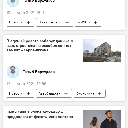
Талыб Бархудаев
12 августа 2021, 20:15
Новости
Происшествия
ЖИЗНЬ
Азербайджан
Свадьба
карантин
В единый реестр соберут данные о
всех строениях на освобожденных
землях Азербайджана
Талыб Бархудаев
12 августа 2021, 19:56
Новости
Азербайджан
Экономика
Карабах
Восстановление
строительство
Данные
Эмин снял в клипе экс-жену –
предполагают фанаты исполнителя