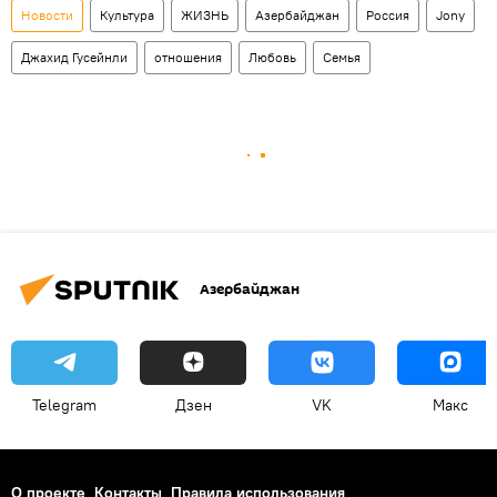
Новости
Культура
ЖИЗНЬ
Азербайджан
Россия
Jony
Джахид Гусейнли
отношения
Любовь
Семья
Азербайджан
Telegram
Дзен
VK
Макс
О проекте
Контакты
Правила использования