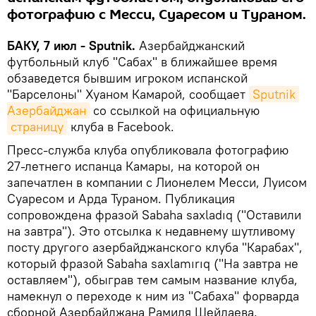
фотографию с Месси, Суаресом и Тураном.
БАКУ, 7 июл - Sputnik.
Азербайджанский
футбольный клуб "Сабах" в ближайшее время
обзаведется бывшим игроком испанской
"Барселоны" Хуаном Камарой, сообщает
Sputnik 
Азербайджан
со ссылкой на официальную
страницу
клуба в Facebook.
Пресс-служба клуба опубликовала фотографию
27-летнего испанца Камары, на которой он
запечатлен в компании с Лионелем Месси, Луисом
Суаресом и Арда Тураном. Публикация
сопровождена фразой Sabaha saxladıq ("Оставили
на завтра"). Это отсылка к недавнему шутливому
посту другого азербайджанского клуба "Карабах",
который фразой Sabaha saxlamırıq ("На завтра не
оставляем"), обыграв тем самым название клуба,
намекнул о переходе к ним из "Сабаха" форварда
сборной Азербайджана Рамиля Шейдаева.