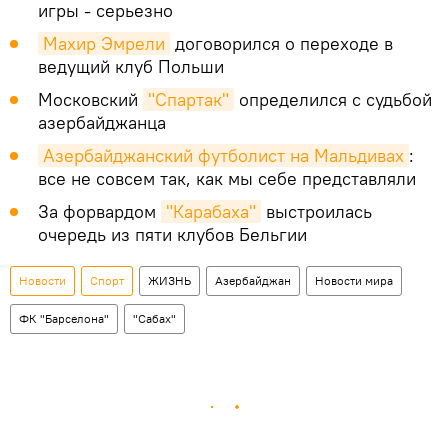
игры - серьезно
Махир Эмрели
договорился о переходе в
ведущий клуб Польши
Московский
"Спартак"
определился с судьбой
азербайджанца
Азербайджанский футболист на Мальдивах
:
все не совсем так, как мы себе представляли
За форвардом
"Карабаха"
выстроилась
очередь из пяти клубов Бельгии
Новости
Спорт
ЖИЗНЬ
Азербайджан
Новости мира
ФК "Барселона"
"Сабах"