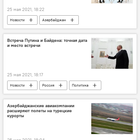
25 мая 2021, 18:22
Новости
Азербайджан
Новости мира
Политика
Ильхам Алиев
Мохаммад Джавад Зариф
Встреча Путина и Байдена: точная дата
и место встречи
встреча
25 мая 2021, 18:17
Новости
Россия
Политика
АНАЛИТИКА
Новости мира
Владимир Путин
Джо Байден
Азербайджанские авиакомпании
расширяют полеты на турецкие
встреча
Подробности
курорты
Саммит Россия-США