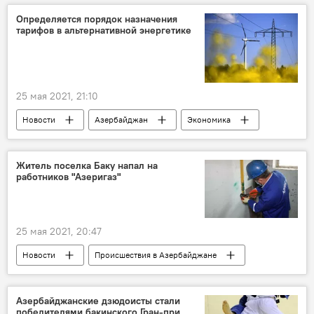
Определяется порядок назначения
тарифов в альтернативной энергетике
25 мая 2021, 21:10
Новости
Азербайджан
Экономика
ТЕХНОЛОГИИ
ЖИЗНЬ
Альтернативная энергетика
тарифы
Житель поселка Баку напал на
работников "Азеригаз"
25 мая 2021, 20:47
Новости
Происшествия в Азербайджане
Происшествия
ЖИЗНЬ
Экономика
ПО Azəriqaz
Сотрудники
Азербайджанские дзюдоисты стали
победителями бакинского Гран-при