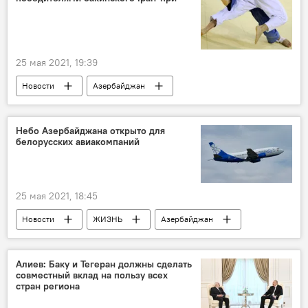
нападение
Обман
25 мая 2021, 19:39
Новости
Азербайджан
Новости мира
Спорт
ЖИЗНЬ
дзюдо
Победители
гран-при
Небо Азербайджана открыто для
белорусских авиакомпаний
Дзюдо
25 мая 2021, 18:45
Новости
ЖИЗНЬ
Азербайджан
Новости мира
Беларусь
Воздушное пространство
Алиев: Баку и Тегеран должны сделать
совместный вклад на пользу всех
стран региона