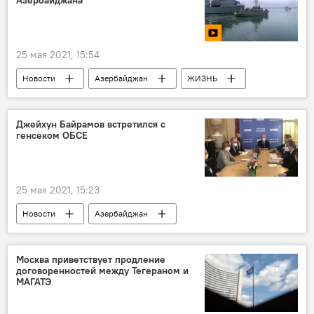
25 мая 2021, 15:54
Новости
Азербайджан
ЖИЗНЬ
Министерство обороны АР
учения
ВМС АР
Каспийское море
Джейхун Байрамов встретился с
генсеком ОБСЕ
25 мая 2021, 15:23
Новости
Азербайджан
Новости мира
Политика
Москва приветствует продление
договоренностей между Тегераном и
МАГАТЭ