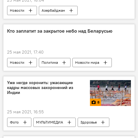
25 мая 2021, 18:04
Новости
Азербайджан
Новости мира
ЖИЗНЬ
Экономика
BUTA AIRWAYS
Рейсы
курорт
Кто заплатит за закрытое небо над Беларусью
Турция
25 мая 2021, 17:40
Новости
Политика
Новости мира
Беларусь
Уже негде хоронить: ужасающие
кадры массовых захоронений из
Индии
8
25 мая 2021, 16:55
Фото
МУЛЬТИМЕДИА
Здоровье
ЖИЗНЬ
Новости
Новости мира