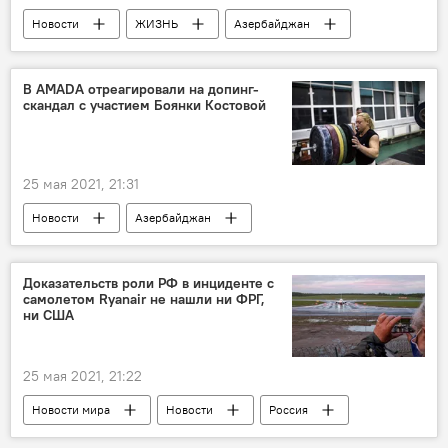
Новости
ЖИЗНЬ
Азербайджан
Карагёль
Лачин
В AMADA отреагировали на допинг-
скандал с участием Боянки Костовой
25 мая 2021, 21:31
Новости
Азербайджан
Новости мира
Спорт
ЖИЗНЬ
Здоровье
Допинг
Скандал
Доказательств роли РФ в инциденте с
самолетом Ryanair не нашли ни ФРГ,
Боянка Костова
ни США
Национальное антидопинговое агентство Азербайджана (AMADA)
Допинг-скандал
25 мая 2021, 21:22
Новости мира
Новости
Россия
США
Беларусь