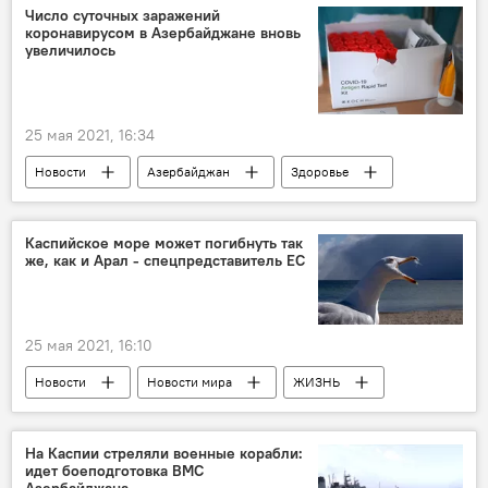
Число суточных заражений
коронавирусом в Азербайджане вновь
увеличилось
25 мая 2021, 16:34
Новости
Азербайджан
Здоровье
ЖИЗНЬ
Коронавирус
Статистика
Кабинет министров АР
Каспийское море может погибнуть так
же, как и Арал - спецпредставитель ЕС
25 мая 2021, 16:10
Новости
Новости мира
ЖИЗНЬ
Каспийское море
Экологическая катастрофа
На Каспии стреляли военные корабли:
идет боеподготовка ВМС
Азербайджана