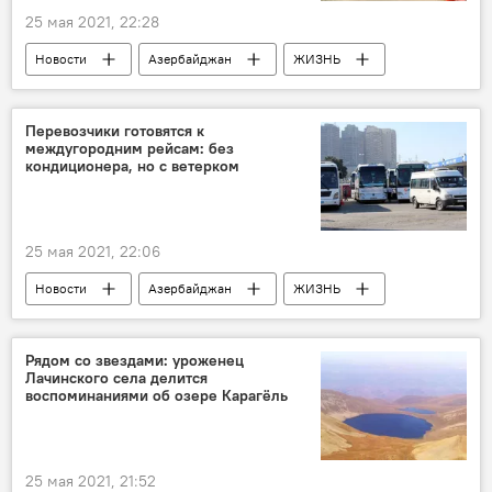
25 мая 2021, 22:28
Новости
Азербайджан
ЖИЗНЬ
Экономика
Государственное агентство "Автомобильные дороги Азербайджана"
Перевозчики готовятся к
междугородним рейсам: без
Грузоперевозки
штрафы
кондиционера, но с ветерком
25 мая 2021, 22:06
Новости
Азербайджан
ЖИЗНЬ
Экономика
Пассажироперевозки
Рейсы
карантин
Рядом со звездами: уроженец
Лачинского села делится
воспоминаниями об озере Карагёль
25 мая 2021, 21:52