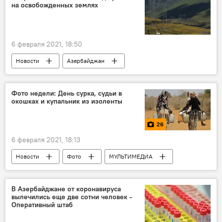
на освобожденных землях
6 февраля 2021, 18:50
Новости
Азербайджан
ТЕХНОЛОГИИ
ЖИЗНЬ
Карабах
Экономика
Министерство энергетики АР
Фото недели: День сурка, судьи в
окошках и купальник из изоленты
26
6 февраля 2021, 18:13
Новости
Фото
МУЛЬТИМЕДИА
Новости мира
ЖИЗНЬ
неделя
купальник
В Азербайджане от коронавируса
вылечились еще две сотни человек -
Оперативный штаб