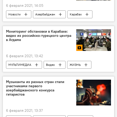
6 февраля 2021, 14:05
Новости
Азербайджан
Карабах
Политика
ЖИЗНЬ
Джебраил
дипломаты
разрушения
Мониторинг обстановки в Карабахе:
видео из российско-турецкого центра
в Агдаме
6 февраля 2021, 13:42
МУЛЬТИМЕДИА
Видео
ЖИЗНЬ
Новости
Азербайджан
Карабах
Россия
Музыканты из разных стран стали
участниками первого
азербайджанского конкурса
гитаристов
6 февраля 2021, 13:37