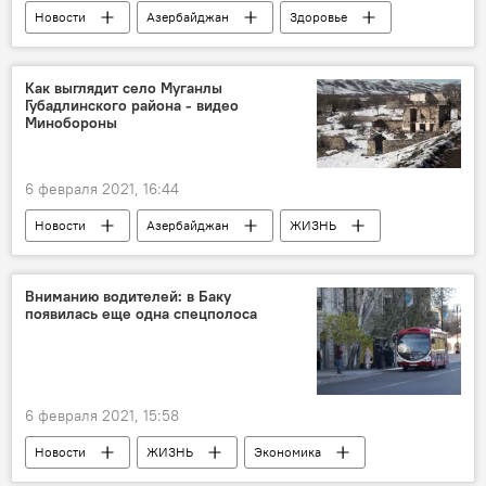
Новости
Азербайджан
Здоровье
ЖИЗНЬ
Коронавирус
Вакцинация
граждане
Как выглядит село Муганлы
Губадлинского района - видео
Минобороны
6 февраля 2021, 16:44
Новости
Азербайджан
ЖИЗНЬ
Карабах
Министерство обороны АР
Губадлинский район
Вниманию водителей: в Баку
появилась еще одна спецполоса
6 февраля 2021, 15:58
Новости
ЖИЗНЬ
Экономика
Баку
Водители
автобусы