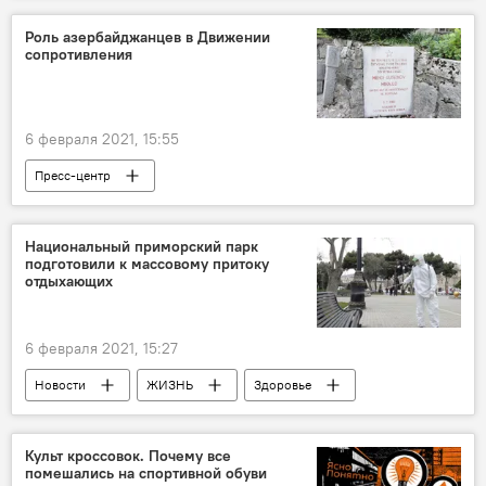
Бакинское транспортное агентство (БТА)
Роль азербайджанцев в Движении
сопротивления
6 февраля 2021, 15:55
Пресс-центр
Национальный приморский парк
подготовили к массовому притоку
отдыхающих
6 февраля 2021, 15:27
Новости
ЖИЗНЬ
Здоровье
Приморский парк
Бульвар
Дезинфекция
Культ кроссовок. Почему все
помешались на спортивной обуви