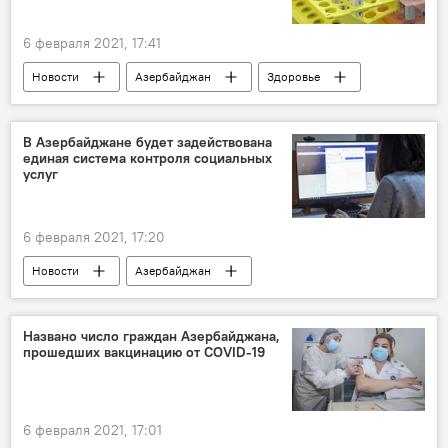
6 февраля 2021, 17:41
Новости
Азербайджан
Здоровье
ЖИЗНЬ
Коронавирус
Статистика
Кабинет министров АР
В Азербайджане будет задействована
единая система контроля социальных
услуг
6 февраля 2021, 17:20
Новости
Азербайджан
ТЕХНОЛОГИИ
ЖИЗНЬ
Экономика
Социальная защита
Названо число граждан Азербайджана,
прошедших вакцинацию от COVID-19
6 февраля 2021, 17:01