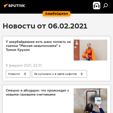
Азербайджан
Новости от 06.02.2021
У азербайджанки есть шанс попасть на
съемки "Миссия невыполнима" с
Томом Крузом
6 февраля 2021, 22:51
Новости
За кулисами и в свете софитов
Азербайджан
Новости мира
Культура
ЖИЗНЬ
Кристина Замир
Смешно и абсурдно: что происходит с
новыми газовыми счетчиками
модель
Актриса
Съемки
Том Круз