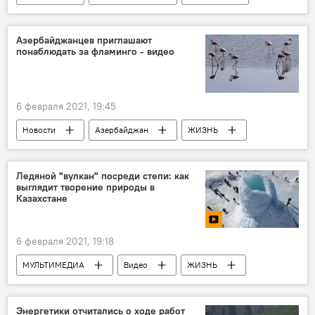
Политика
Зангилан
дипломаты
визит
Азербайджанцев приглашают
понаблюдать за фламинго - видео
6 февраля 2021, 19:45
Новости
Азербайджан
ЖИЗНЬ
Ледяной "вулкан" посреди степи: как
выглядит творение природы в
Казахстане
6 февраля 2021, 19:18
МУЛЬТИМЕДИА
Видео
ЖИЗНЬ
Новости мира
Новости
Энергетики отчитались о ходе работ