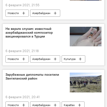
6 февраля 2021, 21:55
Новости
Азербайджан
ТЕХНОЛОГИИ
ЖИЗНЬ
Экономика
Счетчики
ПО Azəriqaz
тарифы
Не верьте слухам: известный
азербайджанский композитор
вакцинировался в Турции
6 февраля 2021, 21:18
Новости
Азербайджан
Культура
ЖИЗНЬ
Здоровье
композитор
Коронавирус
вакцина
Зарубежные дипломаты посетили
Зангиланский район
6 февраля 2021, 20:41
Новости
Азербайджан
Карабах