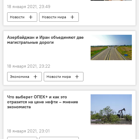
18 января 2021, 23:49
Новости
Новости мира
Азербайджан
ЖИЗНЬ
Наз Мила
Фотосессия
модель
Азербайджан и Иран объединяют две
магистральные дороги
откровенная фотосессия
18 января 2021, 23:22
Экономика
Новости мира
Азербайджан
Новости
Иран
Мост
магистраль
Что выберет ОПЕК+ и как это
отразится на цене нефти – мнение
экономиста
18 января 2021, 23:01