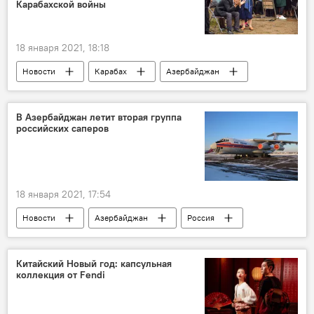
Карабахской войны
18 января 2021, 18:18
Новости
Карабах
Азербайджан
Минобороны АР
Шехиды
список
Война
В Азербайджан летит вторая группа
российских саперов
18 января 2021, 17:54
Новости
Азербайджан
Россия
Саперы
Разминирование
МЧС РФ
Китайский Новый год: капсульная
коллекция от Fendi