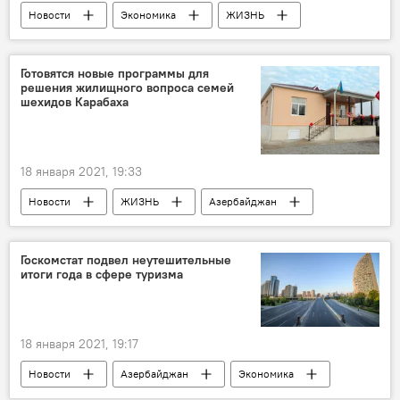
Новости
Экономика
ЖИЗНЬ
Новости мира
Азербайджан
Готовятся новые программы для
решения жилищного вопроса семей
шехидов Карабаха
18 января 2021, 19:33
Новости
ЖИЗНЬ
Азербайджан
Карабах
Шехиды
Жилье
квартиры
Госкомстат подвел неутешительные
итоги года в сфере туризма
18 января 2021, 19:17
Новости
Азербайджан
Экономика