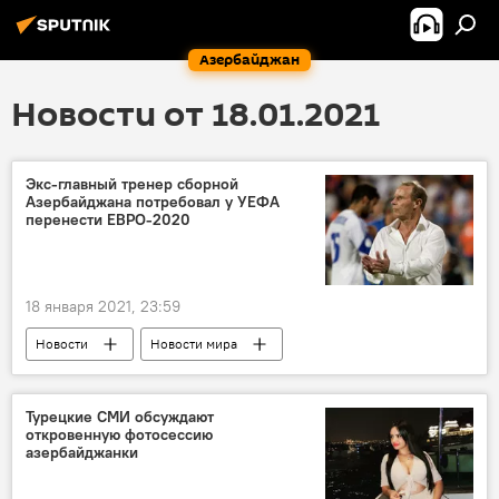
Азербайджан
Новости от 18.01.2021
Экс-главный тренер сборной
Азербайджана потребовал у УЕФА
перенести ЕВРО-2020
18 января 2021, 23:59
Новости
Новости мира
Азербайджан
Спорт
ЖИЗНЬ
Матчи ЕВРО-2020 в Баку
Турецкие СМИ обсуждают
откровенную фотосессию
азербайджанки