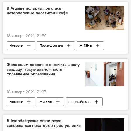
В Агдаше полиции попались
нетерпеливые посетители кафе
18 января 2021, 21:59
Новости
Происшествия
ЖИЗНЬ
Азербайджан
Кафе
карантин
Нарушение
Нарушение закона
Желающим досрочно окончить школу
создадут такую возможность -
Управление образования
18 января 2021, 21:37
Новости
ЖИЗНЬ
Азербайджан
школа
Экзамен
В Азербайджане стали реже
совершаться некоторые преступления