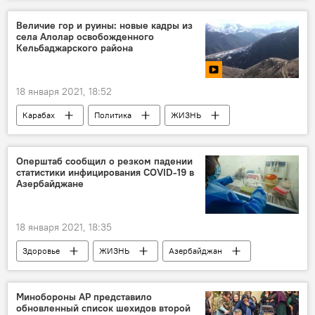
ЖИЗНЬ
туризм
туристы
Величие гор и руины: новые кадры из
села Алолар освобожденного
Кельбаджарского района
18 января 2021, 18:52
Карабах
Политика
ЖИЗНЬ
Азербайджан
Новости
Кельбаджарский район
горы
Оперштаб сообщил о резком падении
статистики инфицирования COVID-19 в
МУЛЬТИМЕДИА
Видео
Азербайджане
18 января 2021, 18:35
Здоровье
ЖИЗНЬ
Азербайджан
Новости
Коронавирус
Минобороны АР представило
обновленный список шехидов второй