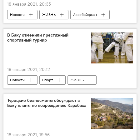
18 января 2021, 20:35
Новости
ЖИЗНЬ
Азербайджан
Карабах
музей
Экспонаты
Победа
В Баку отменили престижный
спортивный турнир
18 января 2021, 20:12
Новости
Спорт
ЖИЗНЬ
Азербайджан
турнир
каратэ
Баку
Яшар Баширов
отмена
Турецкие бизнесмены обсуждают в
Баку планы по возрождению Карабаха
18 января 2021, 19:56