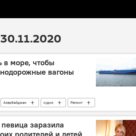
30.11.2020
 в море, чтобы
знодорожные вагоны
Азербайджан
судно
Ремонт
морское пароходство" (КАСПАР)
 певица заразила
оих родителей и детей