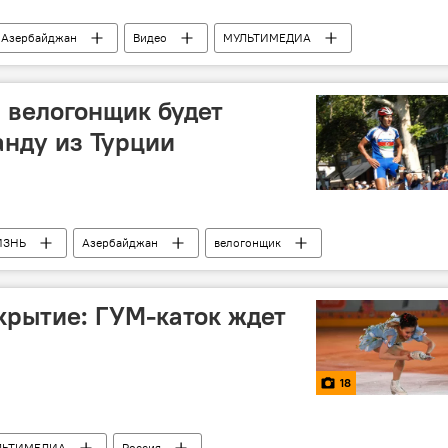
Азербайджан
Видео
МУЛЬТИМЕДИА
 велогонщик будет
анду из Турции
ИЗНЬ
Азербайджан
велогонщик
крытие: ГУМ-каток ждет
18
ЛЬТИМЕДИА
Россия