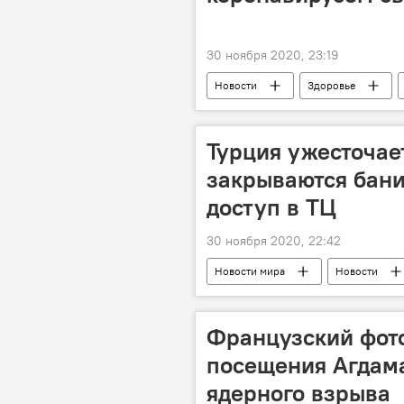
30 ноября 2020, 23:19
Новости
Здоровье
Коронавирус
Турция ужесточае
закрываются бани
доступ в ТЦ
30 ноября 2020, 22:42
Новости мира
Новости
Французский фот
посещения Агдама
ядерного взрыва