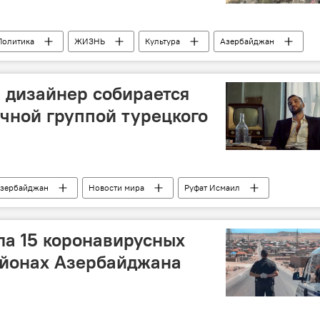
Политика
ЖИЗНЬ
Культура
Азербайджан
гдамский район
 дизайнер собирается
очной группой турецкого
зербайджан
Новости мира
Руфат Исмаил
иал
а 15 коронавирусных
айонах Азербайджана