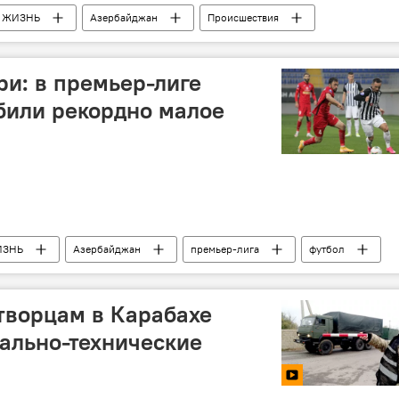
ЖИЗНЬ
Азербайджан
Происшествия
Коронавирус
ри: в премьер-лиге
били рекордно малое
ИЗНЬ
Азербайджан
премьер-лига
футбол
творцам в Карабахе
ально-технические