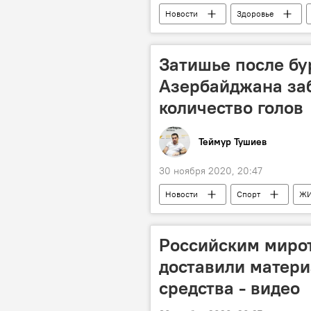
Новости
Здоровье
больные
карантин
Затишье после бу
Азербайджана за
количество голов
Теймур Тушиев
30 ноября 2020, 20:47
Новости
Спорт
Ж
Колумнисты
Российским миро
доставили матери
средства - видео