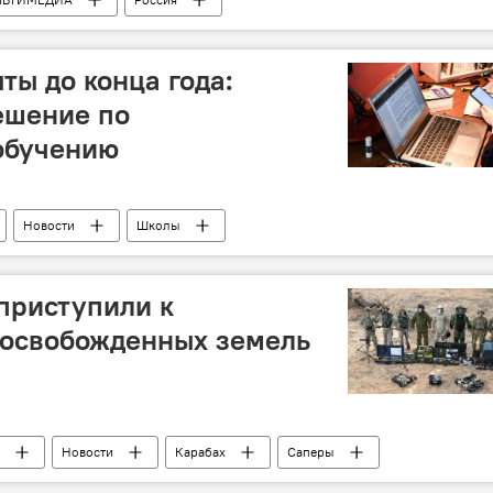
ты до конца года:
ешение по
обучению
Новости
Школы
приступили к
освобожденных земель
Новости
Карабах
Саперы