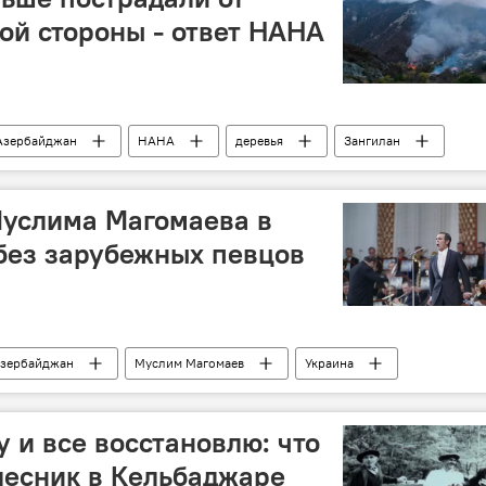
ой стороны - ответ НАНА
Азербайджан
НАНА
деревья
Зангилан
Муслима Магомаева в
без зарубежных певцов
зербайджан
Муслим Магомаев
Украина
 и все восстановлю: что
лесник в Кельбаджаре