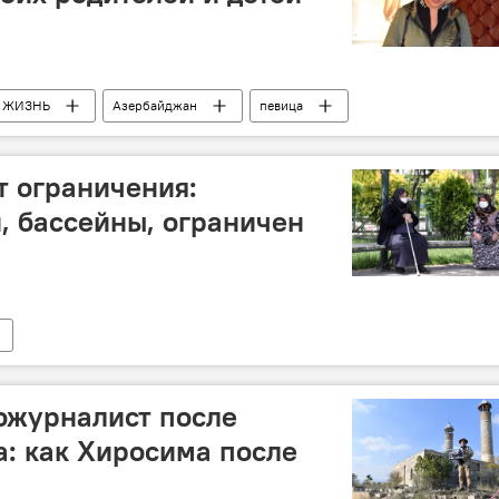
ЖИЗНЬ
Азербайджан
певица
т ограничения:
, бассейны, ограничен
ожурналист после
: как Хиросима после