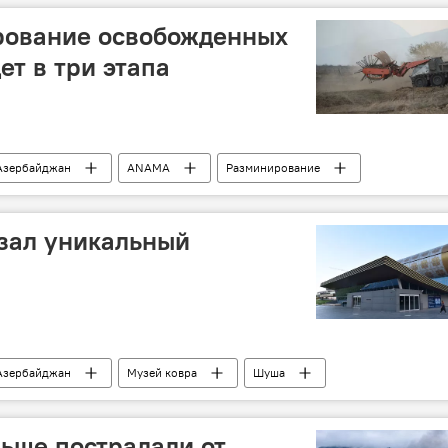
ование освобожденных
ет в три этапа
Азербайджан
ANAMA
Разминирование
зал уникальный
Азербайджан
Музей ковра
Шуша
ьше пострадали от