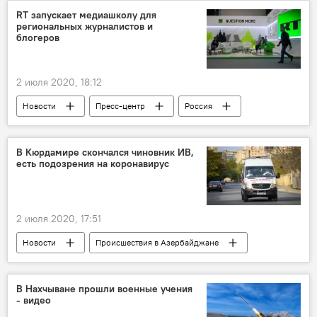
лечение
Курсы
RT запускает медиашколу для
региональных журналистов и
блогеров
2 июля 2020, 18:12
Новости
Пресс-центр
Россия
ТЕХНОЛОГИИ
ЖИЗНЬ
RT
медиа
В Кюрдамире скончался чиновник ИВ,
есть подозрения на коронавирус
2 июля 2020, 17:51
Новости
Происшествия в Азербайджане
Здоровье
ЖИЗНЬ
Азербайджан
Чиновник
Коронавирус
В Нахчыване прошли военные учения
- видео
Исполнительная власть
Кюрдемир