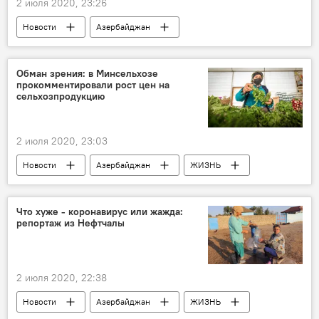
2 июля 2020, 23:26
Новости
Азербайджан
Новости мира
Экономика
Парвиз Шахбазов
Обман зрения: в Минсельхозе
прокомментировали рост цен на
Министерство энергетики АР
Коронавирус
сельхозпродукцию
перемены
Энергетический рынок
2 июля 2020, 23:03
Новости
Азербайджан
ЖИЗНЬ
Экономика
Начальник отдела животноводства Министерства сельского хозяйства Азербайджана Галиб Абдуллаев
Что хуже - коронавирус или жажда:
репортаж из Нефтчалы
Сельскохозяйственная продукция
цены
Конкуренция
2 июля 2020, 22:38
Новости
Азербайджан
ЖИЗНЬ