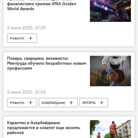
финалистами премии IPRA Golden
World Awards
2 июля 2020, 21:29
Новости
Проект SputnikPro в Азербайджане
Новости мира
Россия
ЖИЗНЬ
Повара, сварщики, визажисты:
Минтруда обучило безработных новым
ТЕХНОЛОГИИ
SputnikPro
профессиям
2 июля 2020, 21:04
Новости
Азербайджан
ЖИЗНЬ
Экономика
Министерство труда и социальной защиты населения АР
Карантин в Азербайджане
продлевается и охватит еще восемь
профессии
Безработный
Курсы
районов