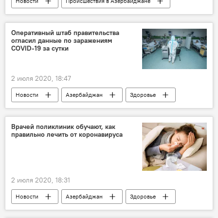
Новости
Происшествия в Азербайджане
Происшествия
ЖИЗНЬ
Агентство продовольственной безопасности АР
Оперативный штаб правительства
огласил данные по заражениям
COVID-19 за сутки
2 июля 2020, 18:47
Новости
Азербайджан
Здоровье
ЖИЗНЬ
Коронавирус
Статистика
Кабинет министров АР
Врачей поликлиник обучают, как
правильно лечить от коронавируса
2 июля 2020, 18:31
Новости
Азербайджан
Здоровье
ЖИЗНЬ
Коронавирус
врачи