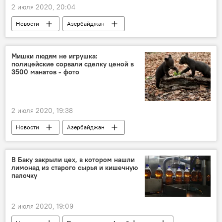
2 июля 2020, 20:04
Новости
Азербайджан
Генпрокуратура АР
Назначение
Мишки людям не игрушка:
полицейские сорвали сделку ценой в
3500 манатов - фото
2 июля 2020, 19:38
Новости
Азербайджан
Происшествия
ЖИЗНЬ
медвежата
Балакенский район
Полицейские
В Баку закрыли цех, в котором нашли
лимонад из старого сырья и кишечную
Браконьеры
палочку
2 июля 2020, 19:09