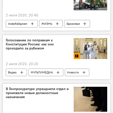
2 июля 2020, 20:40
Азербайджан
ЖИЗНЬ
Здоровье
Политика
Экономика
Новости
Коронавирус
карантин
продление
Голосование по поправкам к
Конституции России: как оно
проходило за рубежом
2 июля 2020, 20:20
Видео
МУЛЬТИМЕДИА
Новости
Новости мира
Россия
В Генпрокуратуре упразднили отдел и
произвели новые должностные
назначения