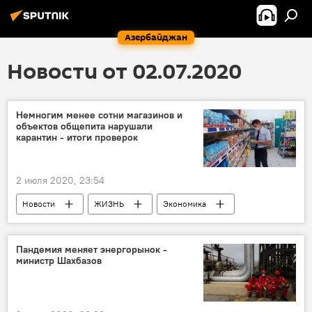
Азербайджан
Новости от 02.07.2020
Немногим менее сотни магазинов и
объектов общепита нарушали
карантин - итоги проверок
2 июля 2020, 23:54
Новости
ЖИЗНЬ
Экономика
Агентство продовольственной безопасности АР
карантин
Нарушители
Проверки
Пандемия меняет энергорынок -
министр Шахбазов