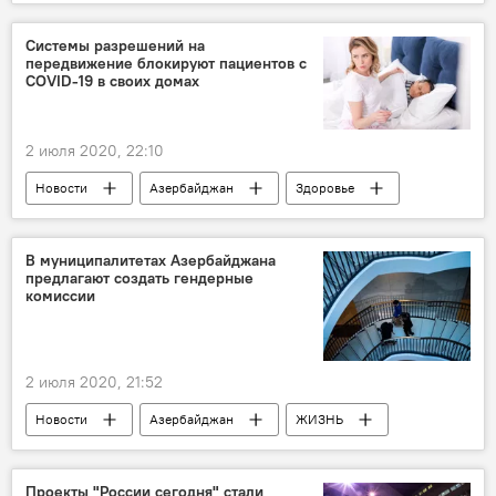
Здоровье
Экономика
Нефтчала
Водоснабжение
проблемы
Засуха
Системы разрешений на
передвижение блокируют пациентов с
Коронавирус
COVID-19 в своих домах
2 июля 2020, 22:10
Новости
Азербайджан
Здоровье
ЖИЗНЬ
ТЕХНОЛОГИИ
Коронавирус
пациенты
В муниципалитетах Азербайджана
предлагают создать гендерные
Разрешение
комиссии
Министерство здравоохранения АР
2 июля 2020, 21:52
Новости
Азербайджан
ЖИЗНЬ
Политика
муниципалитеты
гендерное равноправие
Комиссия
Проекты "России сегодня" стали