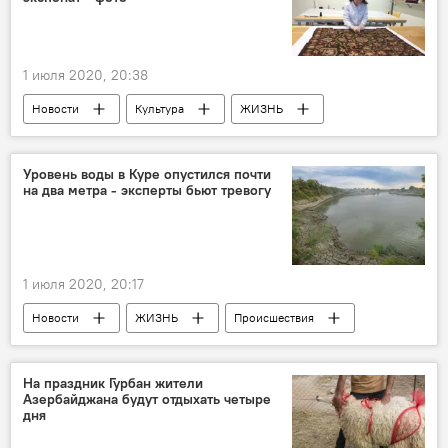
1 июля 2020, 20:38
Новости
Культура
ЖИЗНЬ
Азербайджан
Азербайджанский Музей ковра
Экспонаты
Уровень воды в Куре опустился почти
на два метра - эксперты бьют тревогу
1 июля 2020, 20:17
Новости
ЖИЗНЬ
Происшествия
Азербайджан
Кура
Тревога
Уровень воды
На праздник Гурбан жители
Азербайджана будут отдыхать четыре
Нехватка воды в Азербайджане: проблема и пути ее решения
дня