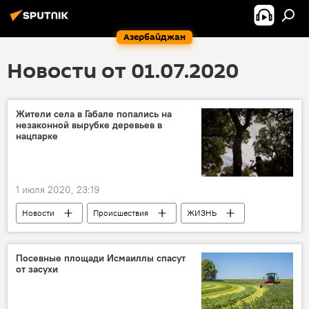
Азербайджан
Новости от 01.07.2020
Жители села в Габале попались на
незаконной вырубке деревьев в
нацпарке
1 июля 2020, 23:19
Новости
Происшествия
ЖИЗНЬ
Азербайджан
Вырубка деревьев
Габала
Посевные площади Исмаиллы спасут
от засухи