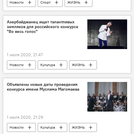
Новости
Спорт
ЖИЗНЬ
Азербайджан
Новости мира
каратэ
Чемпионат Европы
Баку
Азербайджанец ищет талантливых
земляков для российского конкурса
"Во весь голос"
1 июля 2020, 21:47
Новости
Культура
ЖИЗНЬ
Азербайджан
Россия
Конкурс
талант
Певец
Объявлены новые даты проведения
конкурса имени Муслима Магомаева
1 июля 2020, 21:29
Новости
Культура
ЖИЗНЬ