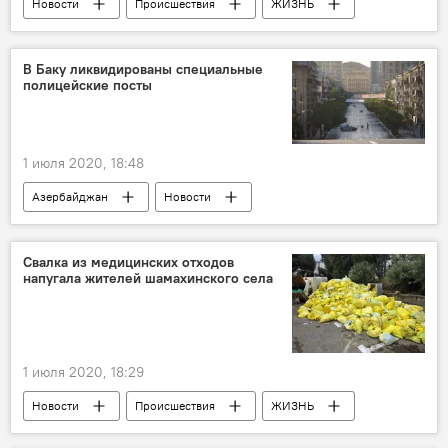
Новости
Происшествия
ЖИЗНЬ
Азербайджан
Дорожная полиция
Штраф
карантин
Нарушение
В Баку ликвидированы специальные
полицейские посты
1 июля 2020, 18:48
Азербайджан
Новости
Свалка из медицинских отходов
напугала жителей шамахинского села
1 июля 2020, 18:29
Новости
Происшествия
ЖИЗНЬ
Азербайджан
Свалка
Шамахы