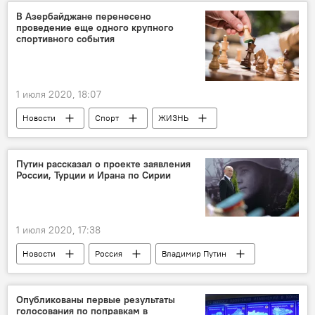
В Азербайджане перенесено
проведение еще одного крупного
спортивного события
1 июля 2020, 18:07
Новости
Спорт
ЖИЗНЬ
Азербайджан
Шахматы
Соревнования
Олимпиада 2022
Путин рассказал о проекте заявления
России, Турции и Ирана по Сирии
1 июля 2020, 17:38
Новости
Россия
Владимир Путин
Россия
Сирия
Опубликованы первые результаты
голосования по поправкам в