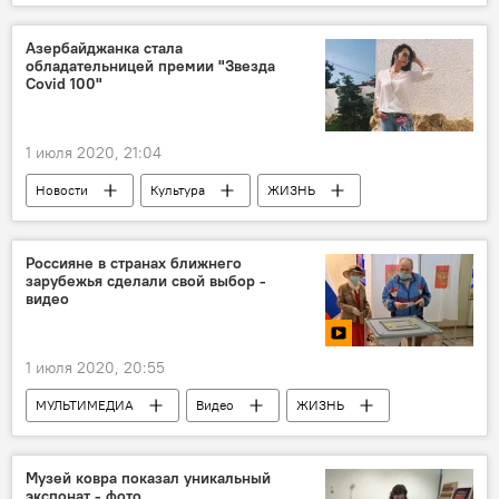
Азербайджан
Россия
Азербайджанка стала
обладательницей премии "Звезда
Covid 100"
1 июля 2020, 21:04
Новости
Культура
ЖИЗНЬ
Азербайджан
Новости мира
Премия
проект
Коронавирус
Россияне в странах ближнего
зарубежья сделали свой выбор -
Победители
видео
1 июля 2020, 20:55
МУЛЬТИМЕДИА
Видео
ЖИЗНЬ
Новости
Новости мира
Россия
Музей ковра показал уникальный
экспонат - фото