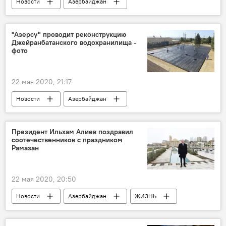
Новости
Азербайджан
Новости мира
Политика
Иран
Коронавирус
"Азерсу" проводит реконструкцию
Джейранбатанского водохранилища -
фото
22 мая 2020, 21:17
Новости
Азербайджан
ТЕХНОЛОГИИ
ЖИЗНЬ
Экономика
Джейранбатан
водохранилище
Президент Ильхам Алиев поздравил
соотечественников с праздником
Реконструкция
ОАО Azərsu
Рамазан
22 мая 2020, 20:50
Новости
Азербайджан
ЖИЗНЬ
Политика
Ильхам Алиев
Рамазан