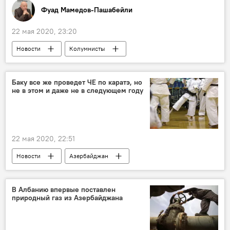
Фуад Мамедов-Пашабейли
22 мая 2020, 23:20
Новости
Колумнисты
Новости мира
Политика
Германия
Коронавирус
Ограничения
Баку все же проведет ЧЕ по каратэ, но
не в этом и даже не в следующем году
22 мая 2020, 22:51
Новости
Азербайджан
Новости мира
Спорт
ЖИЗНЬ
каратэ
Чемпионат Европы
Баку
В Албанию впервые поставлен
природный газ из Азербайджана
Сроки