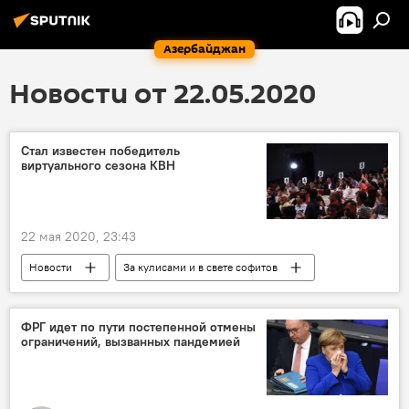
Азербайджан
Новости от 22.05.2020
Стал известен победитель
виртуального сезона КВН
22 мая 2020, 23:43
Новости
За кулисами и в свете софитов
Азербайджан
Культура
ЖИЗНЬ
КВН
Финал
Онлайн
ФРГ идет по пути постепенной отмены
ограничений, вызванных пандемией
Победитель