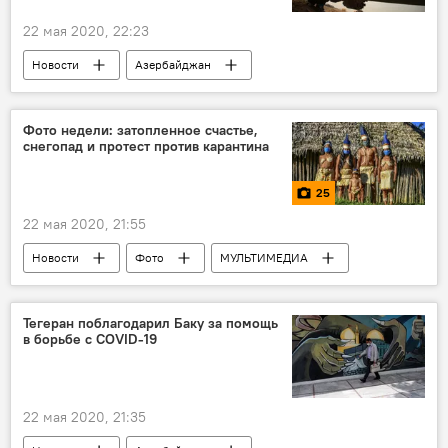
22 мая 2020, 22:23
Новости
Азербайджан
Новости мира
Экономика
поставки
Трансадриатический газопровод
Фото недели: затопленное счастье,
снегопад и протест против карантина
25
22 мая 2020, 21:55
Новости
Фото
МУЛЬТИМЕДИА
Новости мира
ЖИЗНЬ
неделя
снегопад
протест
карантин
Тегеран поблагодарил Баку за помощь
в борьбе с COVID-19
22 мая 2020, 21:35