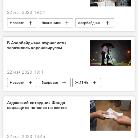
22 мая 2020, 19:34
Новости
Экономика
Азербайджан
вклады
Возвращение
Банки
Азербайджанский фонд страхования вкладов (ADIF)
В Азербайджане журналисты
заразились коронавирусом
22 мая 2020, 19:11
Новости
Здоровье
ЖИЗНЬ
Азербайджан
Коронавирус
Журналисты
Агдашский сотрудник Фонда
соцзащиты попался на взятке
22 мая 2020, 18:45