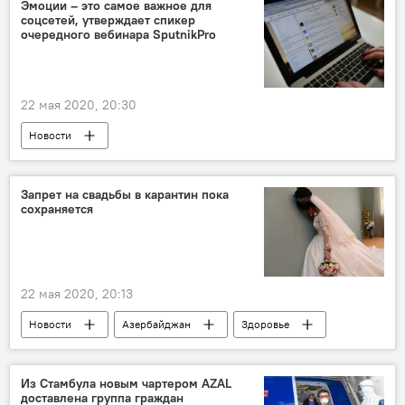
поздравление
Эмоции – это самое важное для
соцсетей, утверждает спикер
очередного вебинара SputnikPro
22 мая 2020, 20:30
Новости
Проект SputnikPro в Азербайджане
Пресс-центр
Новости мира
Запрет на свадьбы в карантин пока
сохраняется
ЖИЗНЬ
SputnikPro
эмоции
соцсети
Спикер
22 мая 2020, 20:13
Новости
Азербайджан
Здоровье
ЖИЗНЬ
карантин
Кабинет министров АР
Свадьбы
Из Стамбула новым чартером AZAL
доставлена группа граждан