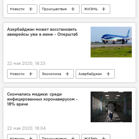
Новости
Происшествия
ЖИЗНЬ
Азербайджан
Агдашский район
взятка
Чиновник
Азербайджан может восстановить
авиарейсы уже в июне - Оперштаб
22 мая 2020, 18:23
Новости
Экономика
Азербайджан
авиарейс
возобновление полетов
Скончались медики: среди
инфицированных коронавирусом -
18% врачи
22 мая 2020, 18:04
Новости
Происшествия
ЖИЗНЬ