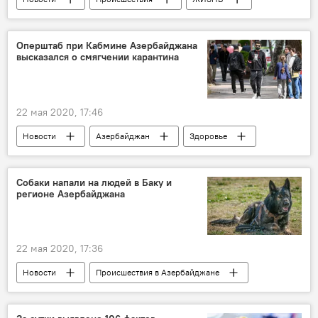
Здоровье
Азербайджан
Коронавирус
медики
врач
Оперштаб при Кабмине Азербайджана
высказался о смягчении карантина
смерть
22 мая 2020, 17:46
Новости
Азербайджан
Здоровье
ЖИЗНЬ
Собаки напали на людей в Баку и
регионе Азербайджана
22 мая 2020, 17:36
Новости
Происшествия в Азербайджане
Происшествия
ЖИЗНЬ
Азербайджан
собаки
Баку