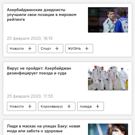
Экономика
Ильхам Алиев
Азербайджанские дзюдоисты
улучшили свои позиции в мировом
Реджеп Тайип Эрдоган
Совет
рейтинге
Турция
25 февраля 2020, 18:19
Новости
Спорт
ЖИЗНЬ
Азербайджан
Новости мира
Дюссельдорф
дзюдоист
Дзюдо
Вирус не пройдет: Азербайджан
дезинфицирует поезда и суда
Рустам Оруджев
Эльмар Гасымов
25 февраля 2020, 17:55
Новости
Коронавирус
поезда
Суда
Дезинфекция
ОАО "Азербайджанские железные дороги"
Люди в масках на улицах Баку: новая
мода или забота о здоровье
ЗАО "Азербайджанское Каспийское морское пароходство"