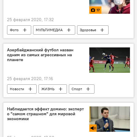
17
25 февраля 2020, 17:32
Фото
МУЛЬТИМЕДИА
Здоровье
ЖИЗНЬ
Азербайджан
Новости
Азербайджанский футбол назван
одним из самых агрессивных на
планете
25 февраля 2020, 17:16
Новости
ЖИЗНЬ
Спорт
Новости мира
Азербайджан
Футбол
Рекорд
агрессивность
Наблюдается эффект домино: эксперт
о "самом страшном" для мировой
рейтинг
экономики