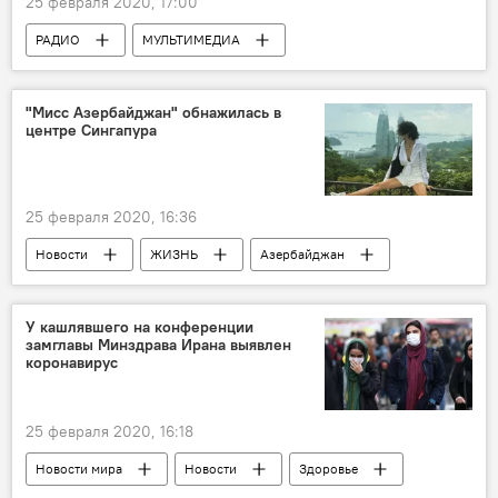
25 февраля 2020, 17:00
РАДИО
МУЛЬТИМЕДИА
АНАЛИТИКА
Новости мира
Новости
"Мисс Азербайджан" обнажилась в
центре Сингапура
25 февраля 2020, 16:36
Новости
ЖИЗНЬ
Азербайджан
Новости мира
модель
грудь
азербайджанка
Сингапур
У кашлявшего на конференции
замглавы Минздрава Ирана выявлен
обнаженная
коронавирус
25 февраля 2020, 16:18
Новости мира
Новости
Здоровье