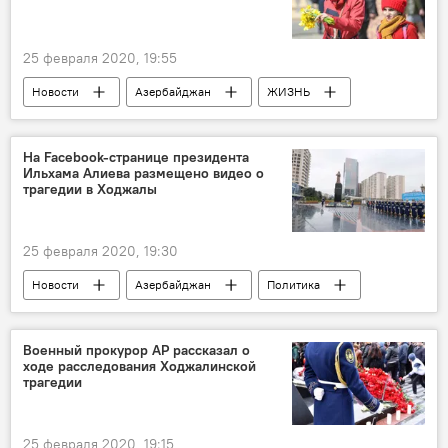
Обращения
выборы
голосование
25 февраля 2020, 19:55
Новости
Азербайджан
ЖИЗНЬ
Национальная академия наук Азербайджана
Весна
время
На Facebook-странице президента
Ильхама Алиева размещено видео о
трагедии в Ходжалы
25 февраля 2020, 19:30
Новости
Азербайджан
Политика
ЖИЗНЬ
Карабах
Ильхам Алиев
Ходжалинский геноцид
Военный прокурор АР рассказал о
ходе расследования Ходжалинской
трагедии
25 февраля 2020, 19:15