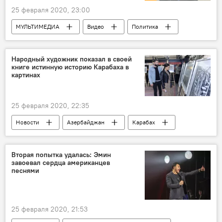
25 февраля 2020, 23:00
МУЛЬТИМЕДИА
Видео
Политика
Новости
Россия
Новости мира
Народный художник показал в своей
книге истинную историю Карабаха в
картинах
25 февраля 2020, 22:35
Новости
Азербайджан
Карабах
Культура
ЖИЗНЬ
история
книга
Художник
Картины
Вторая попытка удалась: Эмин
завоевал сердца американцев
песнями
25 февраля 2020, 21:53