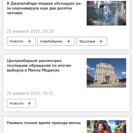
Клуб
Футбол
несовершеннолетие
В Джалилабаде медики обследуют из-
за коронавируса еще два десятка
человек
25 февраля 2020, 20:29
Новости
Азербайджан
Здоровье
ЖИЗНЬ
Происшествия
Коронавирус
Джалилабадский район
Центризбирком рассмотрел
последние обращения по итогам
карантин
выборов в Милли Меджлис
25 февраля 2020, 20:13
Новости
Внеочередные выборы в Милли Меджлис
Азербайджан
Политика
ЖИЗНЬ
Названо точное время прихода весны
Центральная избирательная комиссия АР