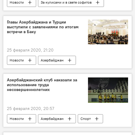
Новости
За кулисами и в свете софитов
Новости мира
Россия
Культура
ЖИЗНЬ
Эмин Агаларов
США
Главы Азербайджана и Турции
выступили с заявлениями по итогам
концерт
песни
Тур
встречи в Баку
25 февраля 2020, 21:20
Новости
Азербайджан
Новости мира
Политика
Экономика
Ильхам Алиев
Азербайджанский клуб наказали за
использование труда
Реджеп Тайип Эрдоган
несовершеннолетних
25 февраля 2020, 20:57
Новости
Азербайджан
Спорт
ЖИЗНЬ
АФФА
Наказание