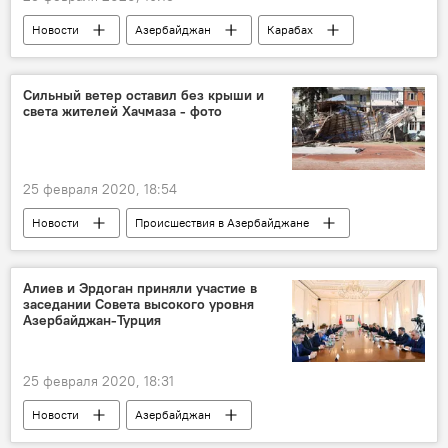
Новости
Азербайджан
Карабах
Политика
Военная прокуратура АР
Ходжалы
расследование
Сильный ветер оставил без крыши и
света жителей Хачмаза - фото
25 февраля 2020, 18:54
Новости
Происшествия в Азербайджане
Азербайджан
Происшествия
ЖИЗНЬ
Хачмазский район
ветер
Алиев и Эрдоган приняли участие в
заседании Совета высокого уровня
Азербайджан-Турция
25 февраля 2020, 18:31
Новости
Азербайджан
Новости мира
Политика