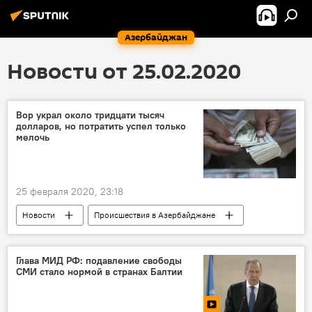
Азербайджан
Новости от 25.02.2020
Вор украл около тридцати тысяч
долларов, но потратить успел только
мелочь
25 февраля 2020, 23:18
Новости
Происшествия в Азербайджане
Происшествия
ЖИЗНЬ
Кража
Доллары
золото
Агдамский район
Глава МИД РФ: подавление свободы
СМИ стало нормой в странах Балтии
Билясуварский район