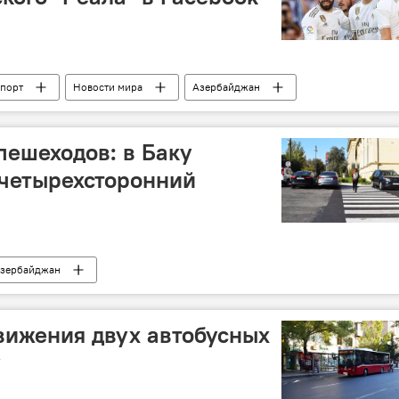
порт
Новости мира
Азербайджан
пешеходов: в Баку
 четырехсторонний
зербайджан
вижения двух автобусных
у