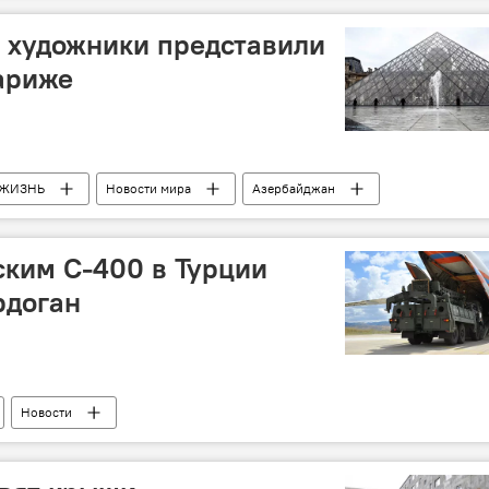
 художники представили
ариже
ЖИЗНЬ
Новости мира
Азербайджан
ским С-400 в Турции
рдоган
Новости