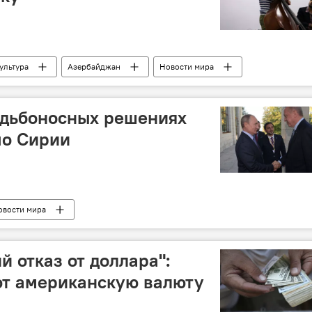
ультура
Азербайджан
Новости мира
удьбоносных решениях
по Сирии
овости мира
й отказ от доллара":
ют американскую валюту