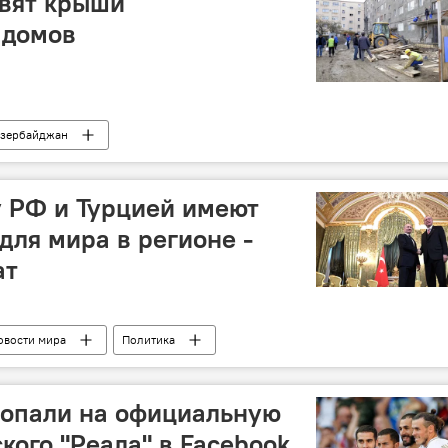
овят крыши
 домов
зербайджан
 РФ и Турцией имеют
для мира в регионе -
ат
овости мира
Политика
опали на официальную
кого "Реала" в Facebook