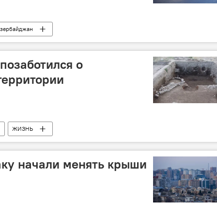
зербайджан
позаботился о
территории
ЖИЗНЬ
аку начали менять крыши