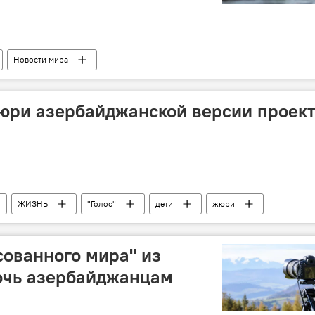
Новости мира
юри азербайджанской версии проек
ЖИЗНЬ
"Голос"
дети
жюри
ованного мира" из
очь азербайджанцам