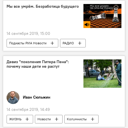
Азербайджан
Мы все умрём. Безработица будущего
14 сентября 2019, 15:00
Подкасты РИА Новости
РАДИО
МУЛЬТИМЕДИА
Новости
Девиз "поколения Питера Пена":
почему наши дети не растут
Иван Сюльжин
14 сентября 2019, 14:49
ЖИЗНЬ
Новости
Колумнисты