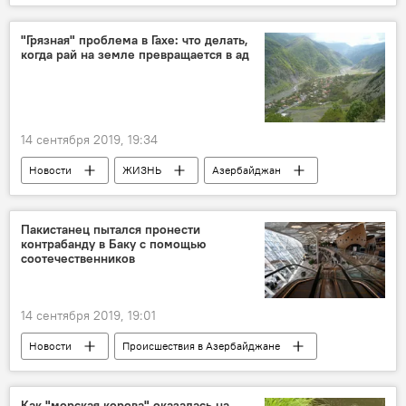
Колумнисты
"Грязная" проблема в Гахе: что делать,
когда рай на земле превращается в ад
14 сентября 2019, 19:34
Новости
ЖИЗНЬ
Азербайджан
Пакистанец пытался пронести
контрабанду в Баку с помощью
соотечественников
14 сентября 2019, 19:01
Новости
Происшествия в Азербайджане
Происшествия
ЖИЗНЬ
Азербайджан
Как "морская корова" оказалась на