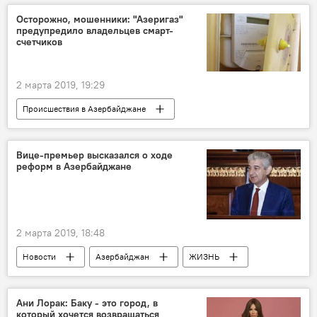
Министерство труда и социальной защиты населения АР
Осторожно, мошенники: "Азеригаз"
предупредило владельцев смарт-
Пособия
счетчиков
2 марта 2019, 19:29
Происшествия в Азербайджане
Азербайджан
Экономика
Новости
Происшествия
ЖИЗНЬ
Вице-премьер высказался о ходе
реформ в Азербайджане
ПО Azəriqaz
мошенничество
смарт-счетчики
2 марта 2019, 18:48
Новости
Азербайджан
ЖИЗНЬ
Политика
Экономика
Али Ахмедов
реформы
Ани Лорак: Баку - это город, в
который хочется возвращаться