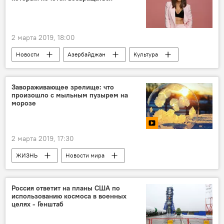
Реформы в Азербайджане
2 марта 2019, 18:00
Новости
Азербайджан
Культура
ЖИЗНЬ
Ани Лорак
концерт
Баку
Завораживающее зрелище: что
произошло с мыльным пузырем на
морозе
2 марта 2019, 17:30
ЖИЗНЬ
Новости мира
МУЛЬТИМЕДИА
Новости
Видео
Россия ответит на планы США по
использованию космоса в военных
целях - Генштаб