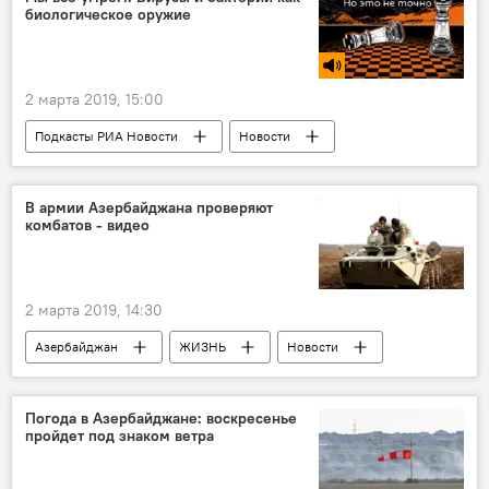
биологическое оружие
2 марта 2019, 15:00
Подкасты РИА Новости
Новости
РАДИО
МУЛЬТИМЕДИА
В армии Азербайджана проверяют
комбатов - видео
2 марта 2019, 14:30
Азербайджан
ЖИЗНЬ
Новости
Политика
Министр обороны АР
боевая подгтовка
Погода в Азербайджане: воскресенье
пройдет под знаком ветра