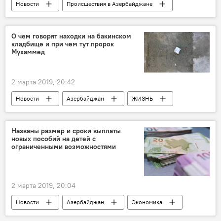
Новости
Происшествия в Азербайджане
Происшествия
ЖИЗНЬ
наркотики
оружие
задержание
полиция
О чем говорят находки на бакинском
кладбище и при чем тут пророк
Мухаммед
2 марта 2019, 20:42
Новости
Азербайджан
ЖИЗНЬ
Кладбища
Теолог
Названы размер и сроки выплаты
новых пособий на детей с
ограниченными возможностями
2 марта 2019, 20:04
Новости
Азербайджан
Экономика
ЖИЗНЬ
Политика