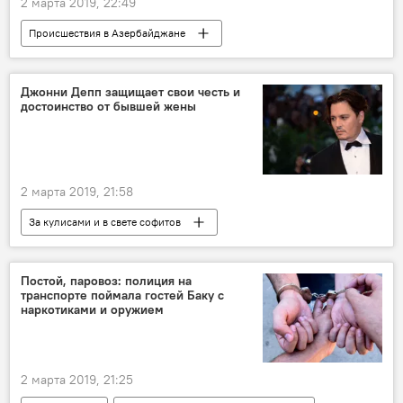
2 марта 2019, 22:49
Происшествия в Азербайджане
Азербайджан
ЖИЗНЬ
Происшествия
Новости
оползни
Джонни Депп защищает свои честь и
достоинство от бывшей жены
Министерство экологии и природных ресурсов АР
Азиз Гаралов
2 марта 2019, 21:58
За кулисами и в свете софитов
Новости мира
Новости
Культура
ЖИЗНЬ
Джонни Депп
Голливуд
Постой, паровоз: полиция на
транспорте поймала гостей Баку с
Иск
Бывшая жена
суд
наркотиками и оружием
2 марта 2019, 21:25