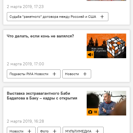
2 марта 2019, 17:23
Судьба "ракетного" договора между Россией и США
ТЕХНОЛОГИИ
ЖИЗНЬ
Новости мира
Новости
Россия
Что делать, если конь не валялся?
Россия
Валерий Герасимов
США
Космос
2 марта 2019, 17:00
Подкасты РИА Новости
Новости
РАДИО
МУЛЬТИМЕДИА
Выставка экстравагантного Баби
Бадалова в Баку – кадры с открытия
18
2 марта 2019, 16:28
Новости
Фото
МУЛЬТИМЕДИА