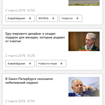
2 марта 2019, 13:53
Азербайджан
ЖИЗНЬ
Новости
Баку
ветер
Гуру мирового дизайна: я создал
подарок для женщин, которые рыдают
от счастья
2 марта 2019, 13:28
Азербайджан
Новости мира
Новости
Культура
ЖИЗНЬ
Дизайнер
Баку
интервью
В Санкт-Петербурге скончался
нобелевский лауреат
2 марта 2019, 12:54