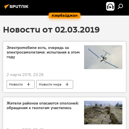
Азербайджан
Новости от 02.03.2019
Электромобили есть, очередь за
электросамолетами: испытания в этом
году
2 марта 2019, 23:28
Новости
Новости мира
ТЕХНОЛОГИИ
ЖИЗНЬ
Электромобиль
Израиль
Жители районов опасаются оползней:
обращения к геологам участились