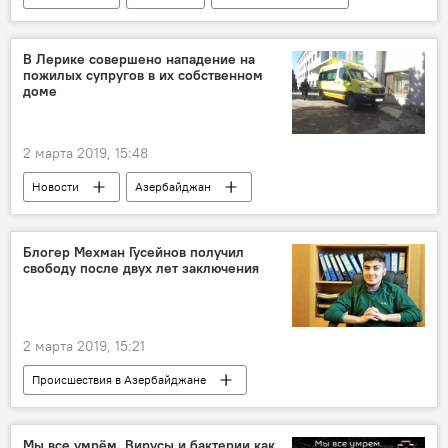
Культура
ЖИЗНЬ
Азербайджан
Выставка
Художник
Поэт
В Лерике совершено нападение на
пожилых супругов в их собственном
доме
2 марта 2019, 15:48
Новости
Азербайджан
Происшествия
ЖИЗНЬ
Лерикский район
Пожилые люди
Блогер Мехман Гусейнов получил
свободу после двух лет заключения
Супруги
Маски
нападение
2 марта 2019, 15:21
Происшествия в Азербайджане
Азербайджан
Новости
Происшествия
ЖИЗНЬ
Мы все умрём. Вирусы и бактерии как