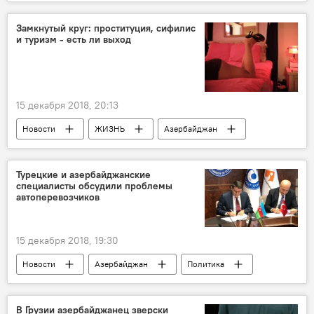
Новости
Rammstein
Тилль Линдеманн
Баку
Замкнутый круг: проституция, сифилис
и туризм - есть ли выход
15 декабря 2018, 20:13
Новости
ЖИЗНЬ
Азербайджан
Турецкие и азербайджанские
специалисты обсудили проблемы
автоперевозчиков
15 декабря 2018, 19:30
Новости
Азербайджан
Политика
В Грузии азербайджанец зверски