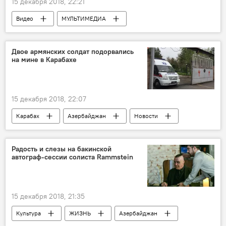
15 декабря 2018, 22:21
Видео
МУЛЬТИМЕДИА
Азербайджан
ЖИЗНЬ
Новости
Rammstein
Тилль Линдеманн
Баку
Двое армянских солдат подорвались
на мине в Карабахе
Культура
15 декабря 2018, 22:07
Карабах
Азербайджан
Новости
Радость и слезы на бакинской
автограф-сессии солиста Rammstein
15 декабря 2018, 21:35
Культура
ЖИЗНЬ
Азербайджан