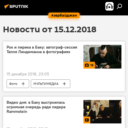
Азербайджан
Новости от 15.12.2018
Рок и лирика в Баку: автограф-сессия
Тилля Линдеманна в фотографиях
18
15 декабря 2018, 23:05
Фото
МУЛЬТИМЕДИА
Азербайджан
ЖИЗНЬ
Новости
Rammstein
Тилль Линдеманн
Баку
Видео дня: в Баку выстроилась
огромная очередь ради лидера
Культура
Rammstein