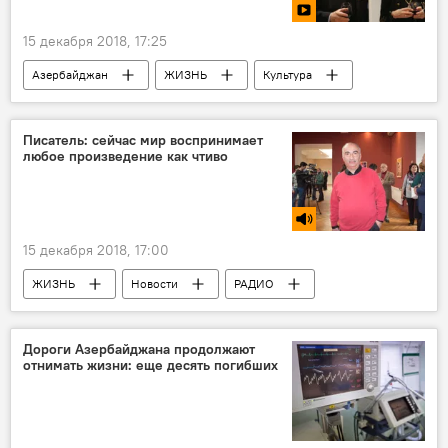
15 декабря 2018, 17:25
Азербайджан
ЖИЗНЬ
Культура
МУЛЬТИМЕДИА
Новости
Видео
Таир Салахов
Писатель: сейчас мир воспринимает
любое произведение как чтиво
Таир Салахов - всемирно известный азербайджанский художник
15 декабря 2018, 17:00
ЖИЗНЬ
Новости
РАДИО
МУЛЬТИМЕДИА
Культура
Дороги Азербайджана продолжают
отнимать жизни: еще десять погибших