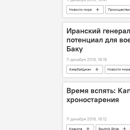
Новости мира
Происшестви
Иранский генерал
потенциал для во
Баку
11 декабря 2018, 18:18
Азербайджан
Новости мира
Время вспять: Ka
хроностарения
11 декабря 2018, 18:12
Красота
Sputnik Style