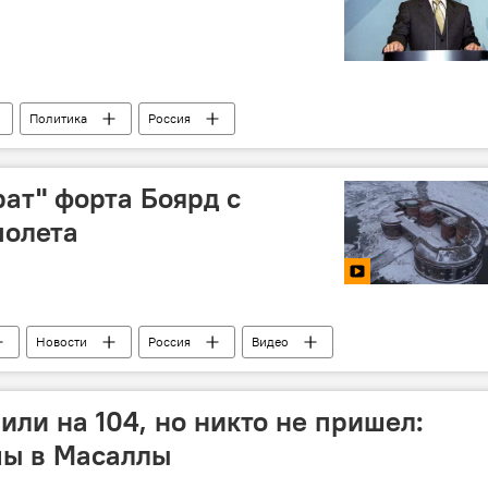
Политика
Россия
рат" форта Боярд с
полета
Новости
Россия
Видео
или на 104, но никто не пришел:
мы в Масаллы