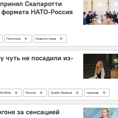
 принял Скапаротти
и формата НАТО-Россия
Политика
Новости мира
у чуть не посадили из-
ЖИЗНЬ
Россия
Гусейн Гасанов
пранкер
огоня за сенсацией