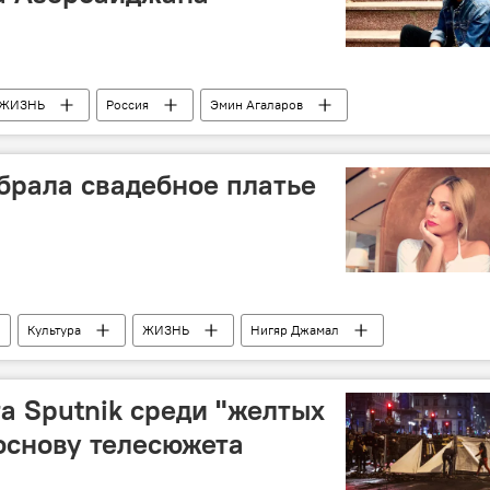
ЖИЗНЬ
Россия
Эмин Агаларов
брала свадебное платье
Культура
ЖИЗНЬ
Нигяр Джамал
а Sputnik среди "желтых
 основу телесюжета