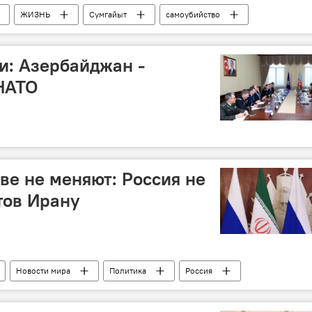
ЖИЗНЬ
Сумгайыт
самоубийство
и: Азербайджан -
НАТО
ве не меняют: Россия не
тов Ирану
Новости мира
Политика
Россия