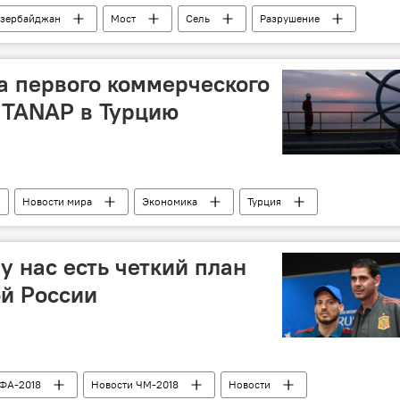
зербайджан
Мост
Сель
Разрушение
строительство
жители
а первого коммерческого
 TANAP в Турцию
Новости мира
Экономика
Турция
Европа
график
у нас есть четкий план
ой России
ФА-2018
Новости ЧМ-2018
Новости