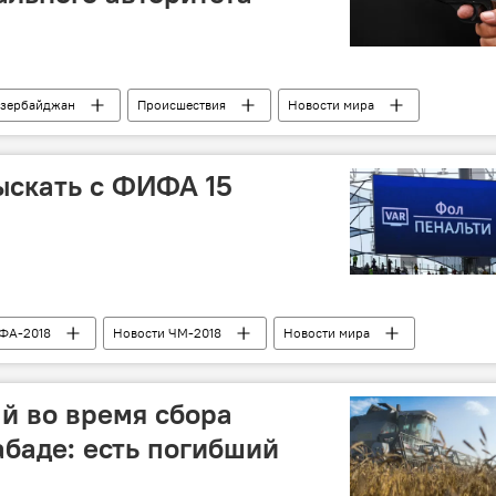
зербайджан
Происшествия
Новости мира
зербайджанец
криминальный авторитет
угроза
ыскать с ФИФА 15
ФА-2018
Новости ЧМ-2018
Новости мира
пенсация
требование
проект
арбитр
й во время сбора
баде: есть погибший