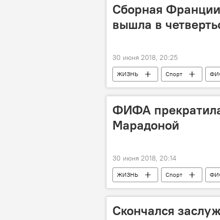
Сборная Франции,
вышла в четверт
30 июня 2018, 20:25
ЖИЗНЬ
Спорт
ФИ
Новости мира
Россия
ФИФА прекратила
Марадоной
30 июня 2018, 20:14
ЖИЗНЬ
Спорт
ФИ
Новости мира
Россия
Выплаты
Прекращение
Скончался заслу
поведение