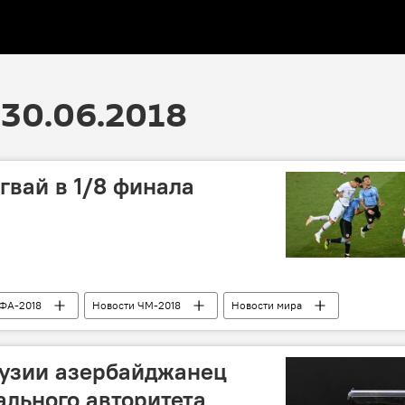
30.06.2018
гвай в 1/8 финала
ФА-2018
Новости ЧМ-2018
Новости мира
рузии азербайджанец
ального авторитета