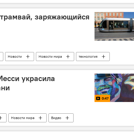
матч
План
ЧМ-2018
1/8 финала
 трамвай, заряжающийся
Новости
Новости мира
технология
вадцать секунд
Месси украсила
ани
0:47
Новости мира
Видео