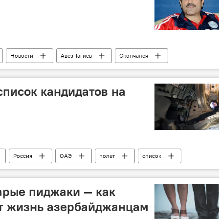
Новости
Авез Тагиев
Скончался
лавный тренер
список кандидатов на
Россия
ОАЭ
полет
список
арые пиджаки — как
ят жизнь азербайджанцам