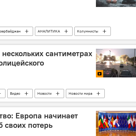
зербайджан
АНАЛИТИКА
Колумнисты
одежда
Мужчины
Обувь
стереотипы
 нескольких сантиметрах
полицейского
Видео
Новости
Новости мира
во: Европа начинает
 своих потерь