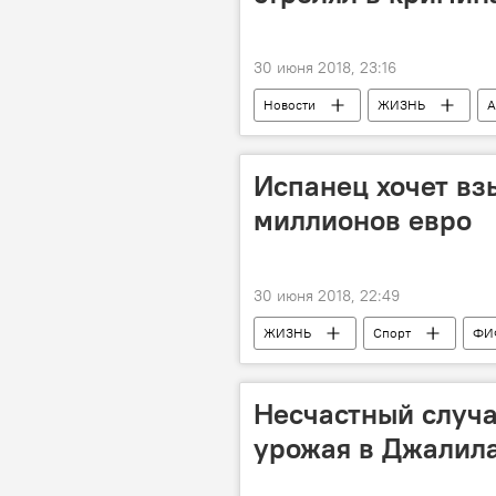
30 июня 2018, 23:16
Новости
ЖИЗНЬ
А
Грузия
стрельба
А
Испанец хочет вз
миллионов евро
30 июня 2018, 22:49
ЖИЗНЬ
Спорт
ФИ
Россия
ФИФА
ком
идея
Несчастный случа
урожая в Джалила