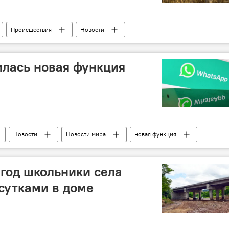
Происшествия
Новости
лась новая функция
Новости
Новости мира
новая функция
организация
год школьники села
сутками в доме