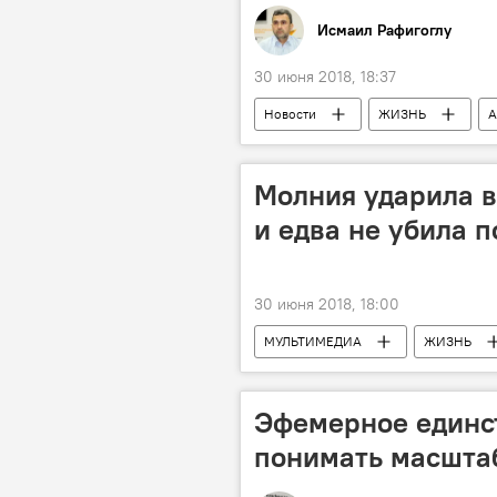
Исмаил Рафигоглу
30 июня 2018, 18:37
Новости
ЖИЗНЬ
А
Дизайн
женщины
Жаркое лето 2018 года
Молния ударила в
и едва не убила 
30 июня 2018, 18:00
МУЛЬТИМЕДИА
ЖИЗНЬ
Эфемерное единст
понимать масштаб