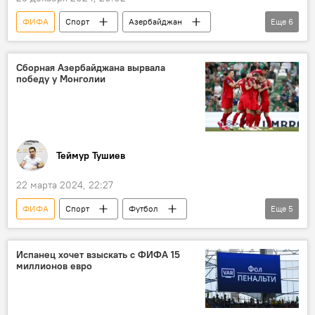
ФИФА
Спорт
Азербайджан
Еще
6
Футбол
Сборная Азербайджана по футболу
Фернанду Сантуш
Россия
Сборная Азербайджана вырвала
победу у Монголии
Товарищеский матч
УЕФА
Теймур Тушиев
22 марта 2024, 22:27
ФИФА
Спорт
Футбол
Еще
5
Азербайджан
Монголия
Победа
Джанни Де Бьязи
Испанец хочет взыскать с ФИФА 15
миллионов евро
Республиканский стадион им. Тофика Бахрамова