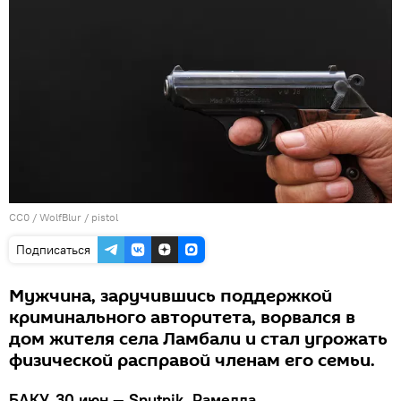
CC0
/
WolfBlur
/
pistol
Подписаться
Мужчина, заручившись поддержкой
криминального авторитета, ворвался в
дом жителя села Ламбали и стал угрожать
физической расправой членам его семьи.
БАКУ, 30 июн — Sputnik, Рамелла