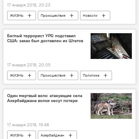
17 января 2018, 20:23
ЖИЗНЬ
Происшествия
Новости
Баку
Азиз Гаралов
Министерство экологии и природных ресурсов АР
Беглый террорист YPG подставил
США: заказ был доставлен из Штатов
оползень
тектонический разлом
высотка
новостройка
Оползень в Баку
Азербайджан
17 января 2018, 20:05
ЖИЗНЬ
Происшествия
Политика
Новости
Новости мира
Один мертвый волк: атакующие села
Азербайджана волки несут потери
17 января 2018, 19:48
ЖИЗНЬ
Азербайджан