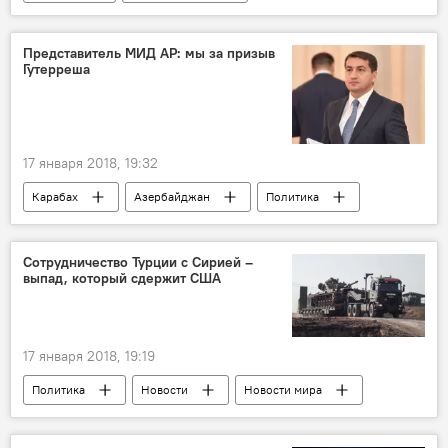
Происшествия
Новости
Газахский район АР
Кёсалар
Представитель МИД АР: мы за призыв
Гутерреша
Музаффар Юсифов
Нападение
Хищники
Овцы
Волки
собаки
17 января 2018, 19:32
Карабах
Азербайджан
Политика
Новости
Хикмет Гаджиев
Министерство иностранных дел АР
Сотрудничество Турции с Сирией –
выпад, который сдержит США
17 января 2018, 19:19
Политика
Новости
Новости мира
Турция
США
Сирия