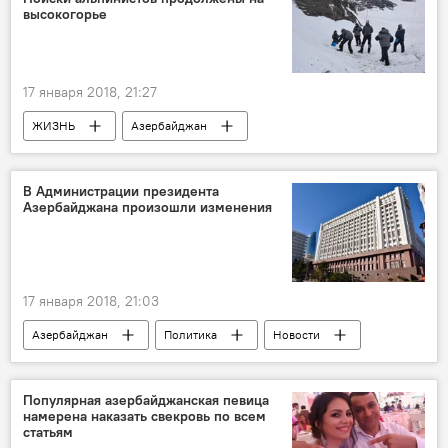
высокогорье
Внутренние войска
Дисциплина
17 января 2018, 21:27
ЖИЗНЬ
Азербайджан
Происшествия
Спорт
Новости
Губинский район
В Администрации президента
Азербайджана произошли изменения
Министерство по чрезвычайным ситуациям АР
Поиски
альпинисты
сложный рельеф
высокогорье
17 января 2018, 21:03
Трагедия с азербайджанскими альпинистами
Азербайджан
Политика
Новости
Популярная азербайджанская певица
намерена наказать свекровь по всем
статьям