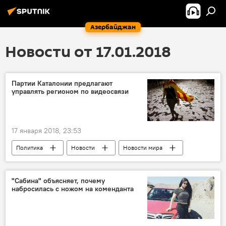
Азербайджан
Новости от 17.01.2018
Партии Каталонии предлагают
управлять регионом по видеосвязи
17 января 2018, 23:53
Политика
Новости
Новости мира
Испания
Каталония
Карлес Пучдемон
"Сабина" объясняет, почему
набросилась с ножом на коменданта