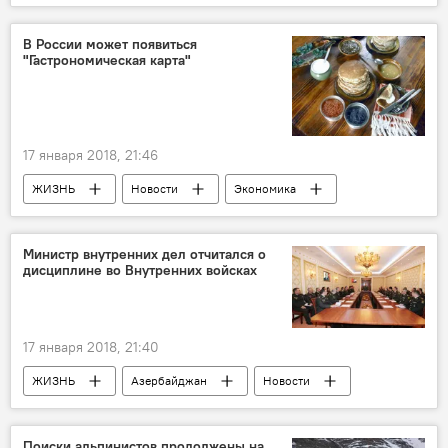
В России может появиться
"Гастрономическая карта"
17 января 2018, 21:46
ЖИЗНЬ
Новости
Экономика
Россия
Россия
Олег Сафонов
Федеральное агентство по туризму РФ
Министр внутренних дел отчитался о
дисциплине во Внутренних войсках
"Гастрономическая карта России"
17 января 2018, 21:40
ЖИЗНЬ
Азербайджан
Новости
Рамиль Усубов
Министерство внутренних дел АР
Поиски альпинистов продолжены на