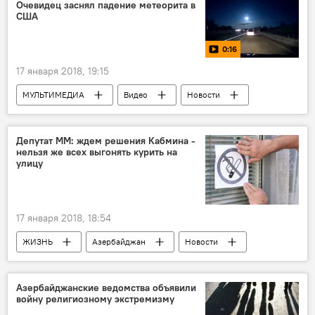
Догу Перинчек
Очевидец заснял падение метеорита в
США
0:16
17 января 2018, 19:15
МУЛЬТИМЕДИА
Видео
Новости
Новости мира
Депутат ММ: ждем решения Кабмина -
нельзя же всех выгонять курить на
улицу
17 января 2018, 18:54
ЖИЗНЬ
Азербайджан
Новости
Экономика
Руфат Гулиев
курение
штрафы
Антитабачная кампания
Азербайджанские ведомства объявили
войну религиозному экстремизму
Азербайджан без сигарет