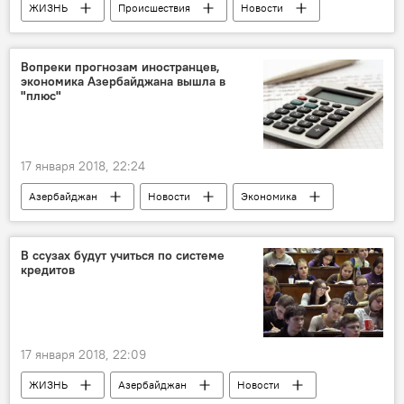
ЖИЗНЬ
Происшествия
Новости
Баку
Азиз Гаралов
Национальная служба геологической разведки МЭПР
Вопреки прогнозам иностранцев,
экономика Азербайджана вышла в
Оползень
Озеро
Трещина
"плюс"
телевышка
грунтовые воды
Оползень в Баку
17 января 2018, 22:24
Азербайджан
Новости
Экономика
Государственный комитет по статистике АР
ВВП
2017 год
Рост
В ссузах будут учиться по системе
кредитов
ненефтяной сектор
Динамика
17 января 2018, 22:09
ЖИЗНЬ
Азербайджан
Новости