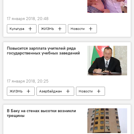
17 января 2018, 20:48
Культура
ЖИЗНЬ
Новости
Баку
Севда Саналиева
Суд
Певица
Муж
Свекровь
Повысится зарплата учителей ряда
государственных учебных заведений
невестка
17 января 2018, 20:25
ЖИЗНЬ
Азербайджан
Новости
Экономика
В Баку на стенах высотки возникли
трещины