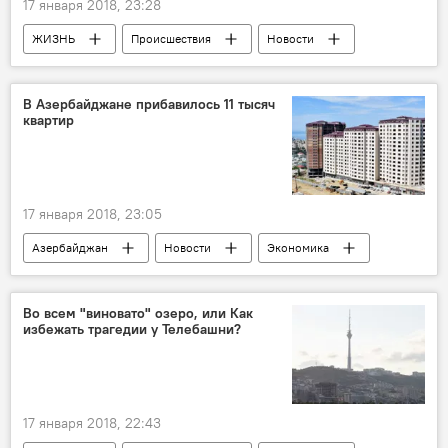
17 января 2018, 23:28
ЖИЗНЬ
Происшествия
Новости
Баку
Скандал
Комендант
Трансвестит
Азербайджан
В Азербайджане прибавилось 11 тысяч
квартир
17 января 2018, 23:05
Азербайджан
Новости
Экономика
Государственный комитет по статистике АР
Новостройки
Жилье
Во всем "виновато" озеро, или Как
избежать трагедии у Телебашни?
Эксплуатация
17 января 2018, 22:43