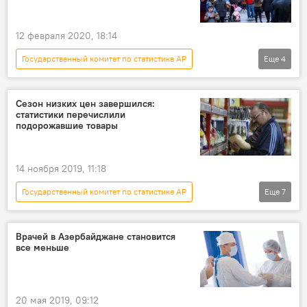
12 февраля 2020, 18:14
Государственный комитет по статистике АР
Еще
4
Новости
Азербайджан
ЖИЗНЬ
Численность населения
Сезон низких цен завершился:
статистики перечислили
подорожавшие товары
14 ноября 2019, 11:18
Государственный комитет по статистике АР
Еще
7
Новости
Азербайджан
ЖИЗНЬ
Экономика
цены
товары
Врачей в Азербайджане становится
все меньше
Инфляция
20 мая 2019, 09:12