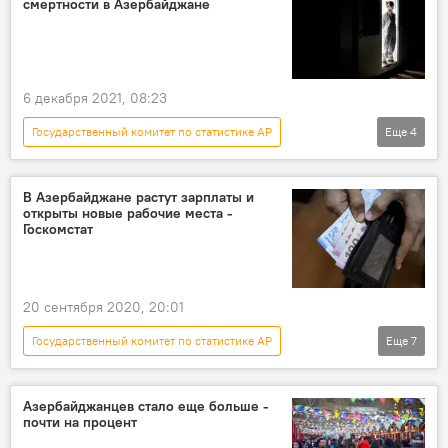
смертности в Азербайджане
брак
развод
Рождение ребенка
Мужчина
женщина
6 декабря 2021, 08:23
Государственный комитет по статистике АР
Еще
4
Азербайджан
Азербайджанцы
смертность
Болезни
В Азербайджане растут зарплаты и
открыты новые рабочие места -
Госкомстат
20 сентября 2020, 20:01
Государственный комитет по статистике АР
Еще
7
Новости
Азербайджан
ЖИЗНЬ
Экономика
Рынок труда
Зарплаты
Азербайджанцев стало еще больше -
почти на процент
рабочие места