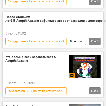
Государственный комитет по статистике АР
Еще
3
Азербайджан
Доходы
Статистика
После стольких
лет? В Азербайджане зафиксирован рост разводов в долгосроч
5 июня, 15:02
Государственный комитет по статистике АР
Брак
Еще
3
Разводы
Азербайджан
Статистика
Кто больше всех зарабатывает в
Азербайджане
1 марта 2025, 20:00
Государственный комитет по статистике АР
Еще
5
МУЛЬТИМЕДИА
Азербайджан
Общество
Зарплата
Инфографика