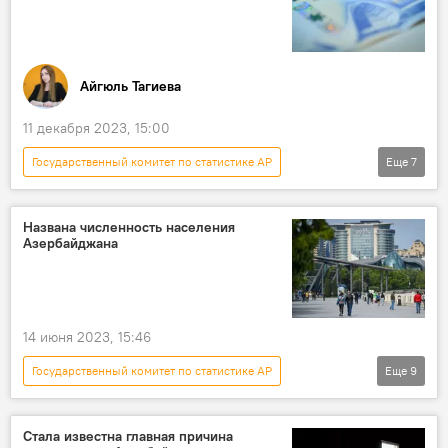
фермеры
Айгюль Тагиева
11 декабря 2023, 15:00
Государственный комитет по статистике АР
Еще
7
Новости
Азербайджан
Экономика
Инфляция
продовольственные товары
Названа численность населения
Азербайджана
Статистика
Заработная плата
14 июня 2023, 15:46
Государственный комитет по статистике АР
Еще
9
Новости
Азербайджан
Численность населения
Общество
Стала известна главная причина