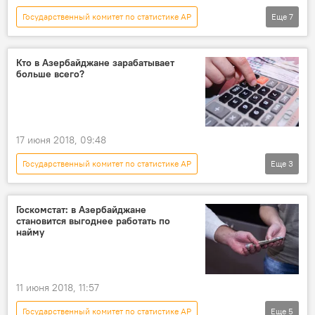
Государственный комитет по статистике АР
Еще
7
Новости
Здоровье
ЖИЗНЬ
Азербайджан
врачи
Кто в Азербайджане зарабатывает
больше всего?
медработники
численность
17 июня 2018, 09:48
Государственный комитет по статистике АР
Еще
3
Азербайджан
Новости
Экономика
Госкомстат: в Азербайджане
становится выгоднее работать по
найму
11 июня 2018, 11:57
Государственный комитет по статистике АР
Еще
5