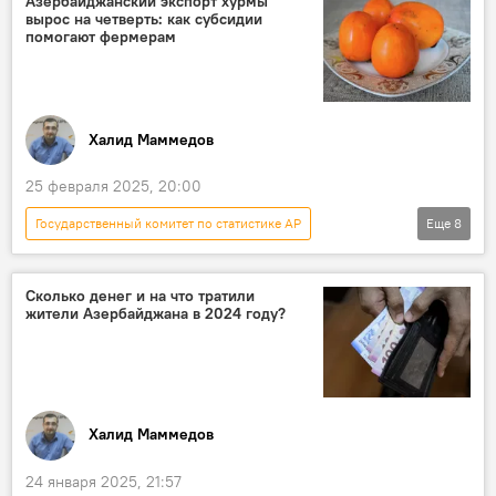
Азербайджанский экспорт хурмы
вырос на четверть: как субсидии
помогают фермерам
Халид Маммедов
25 февраля 2025, 20:00
Государственный комитет по статистике АР
Еще
8
Новости
Азербайджан
Экономика
Сельское хозяйство
хурма
фрукты
Сколько денег и на что тратили
жители Азербайджана в 2024 году?
Экспорт
Министерство сельского хозяйства Азербайджана
Халид Маммедов
24 января 2025, 21:57