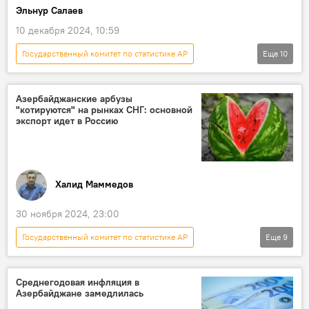
Эльнур Салаев
индекс потребительских цен
Манат
10 декабря 2024, 10:59
Доллар
Валюта
депозиты
Государственный комитет по статистике АР
Еще
10
Инфографика
МУЛЬТИМЕДИА
Азербайджан
Общество
Расходы
Азербайджанские арбузы
"котируются" на рынках СНГ: основной
Потребительские расходы
экспорт идет в Россию
Табачные изделия
продукты питания
Инфляция
Цены
Халид Маммедов
30 ноября 2024, 23:00
Государственный комитет по статистике АР
Еще
9
Новости
Азербайджан
Россия
Сельское хозяйство
Экспорт
Среднегодовая инфляция в
Азербайджане замедлилась
Арбузы
СНГ
Субсидии