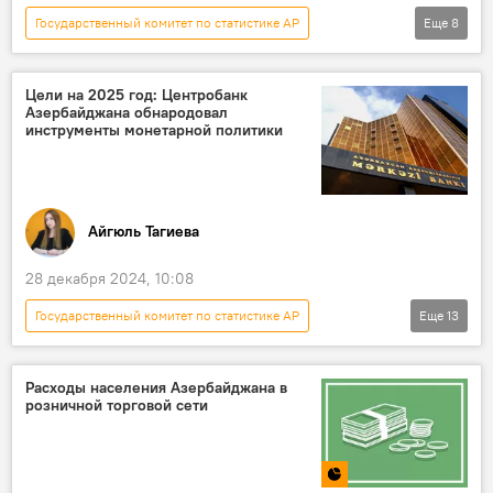
Государственный комитет по статистике АР
Еще
8
Новости
Азербайджан
Общество
Расходы
Потребление
Цели на 2025 год: Центробанк
Азербайджана обнародовал
продукты питания
розничная торговля
инструменты монетарной политики
Табачные изделия
Айгюль Тагиева
28 декабря 2024, 10:08
Государственный комитет по статистике АР
Еще
13
Новости
Азербайджан
Экономика
Расходы населения Азербайджана в
розничной торговой сети
Центральный банк Азербайджана
Прогноз
Стабилизация
Инфляция
Денежно-кредитная политика