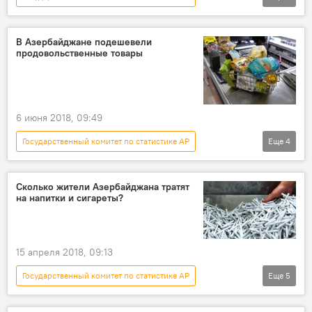
ЖИЗНЬ
Азербайджан
Новости
Экономика
Выгода
В Азербайджане подешевели
продовольственные товары
наемные работники
6 июня 2018, 09:49
Государственный комитет по статистике АР
Еще
4
Новости
Азербайджан
Экономика
Инфляция
Сколько жители Азербайджана тратят
на напитки и сигареты?
15 апреля 2018, 09:13
Государственный комитет по статистике АР
Еще
5
Азербайджан
Новости
Экономика