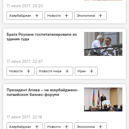
17 июля 2017, 23:20
Азербайджан
Новости
Экономика
Латвия
Ильхам Алиев
Инара Мурниеце
ЕС
встреча
Брата Роухани госпитализировали из
здания суда
сотрудничество
возможности
17 июля 2017, 22:47
Новости
Новости мира
Иран
Хасан Роухани
Хуссейн Ферейдун
госпитализация
Президент Алиев – на азербайджано-
латвийском бизнес-форуме
17 июля 2017, 22:18
Азербайджан
Новости
Экономика