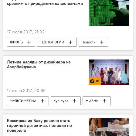
сравним с природными катаклизмами
17 июля 2017, 21:02
ЖИЗНЬ
ТЕХНОЛОГИИ
Новости
кибератаки
Ущерб
потери
Хакеры
Летние наряды от дизайнера из
Азербайджана
18
17 июля 2017, 20:30
МУЛЬТИМЕДИА
Культура
ЖИЗНЬ
Фото
Новости
Гюлюм Асадуллаева
Кассирша из Баку решила стать
героиней детектива: полиция не
Любовь Гуторова-Пойраз
поверила