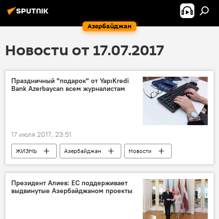
Азербайджан
Новости от 17.07.2017
Праздничный "подарок" от YapıKredi
Bank Azеrbaycan всем журналистам
17 июля 2017, 23:51
ЖИЗНЬ
Азербайджан
Новости
Экономика
YapıKredi Bank Azеrbaycan
банк
Кредит
Отказ
Президент Алиев: ЕС поддерживает
выдвинутые Азербайджаном проекты
журналист
Дружба