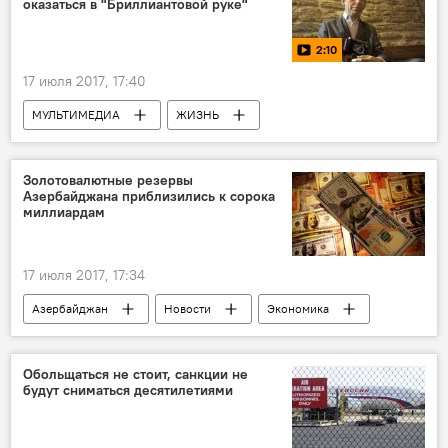
оказаться в "Бриллиантовой руке"
Правила
2:10
17 июля 2017, 17:40
МУЛЬТИМЕДИА
ЖИЗНЬ
Азербайджан
Видео
Новости
Золотовалютные резервы
Азербайджана приблизились к сорока
миллиардам
17 июля 2017, 17:34
Азербайджан
Новости
Экономика
Центральный банк АР
Государственный нефтяной фонд Азербайджана (ГНФАР)
Обольщаться не стоит, санкции не
будут сниматься десятилетиями
Валютные резервы
Рост