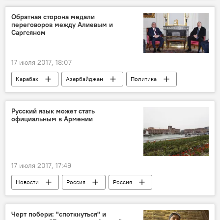
Раймондс Вейонис
Ильхам Алиев
Обратная сторона медали
переговоров между Алиевым и
суверенитет
территориальная целостность
Саргсяном
партнер
Декларация
бизнес-форум
17 июля 2017, 18:07
Карабах
Азербайджан
Политика
АНАЛИТИКА
Новости
Александр Перенджиев
Встреча
Русский язык может стать
официальным в Армении
Оккупированные территории
Переговорный процесс
17 июля 2017, 17:49
Новости
Россия
Россия
Армения
Вячеслав Володин
Госдума РФ
Русский язык
закон
Черт побери: "споткнуться" и