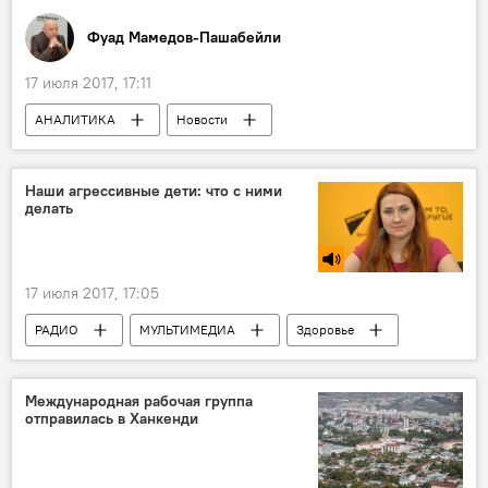
Фуад Мамедов-Пашабейли
17 июля 2017, 17:11
АНАЛИТИКА
Новости
Новости мира
Колумнисты
Россия
Россия
США
Наши агрессивные дети: что с ними
делать
Санкции
Конфискация
Недвижимость
17 июля 2017, 17:05
РАДИО
МУЛЬТИМЕДИА
Здоровье
ЖИЗНЬ
Новости
Беларусь
Оксана Мясникова
психолог
Международная рабочая группа
отправилась в Ханкенди
семья
детская психология
Общество