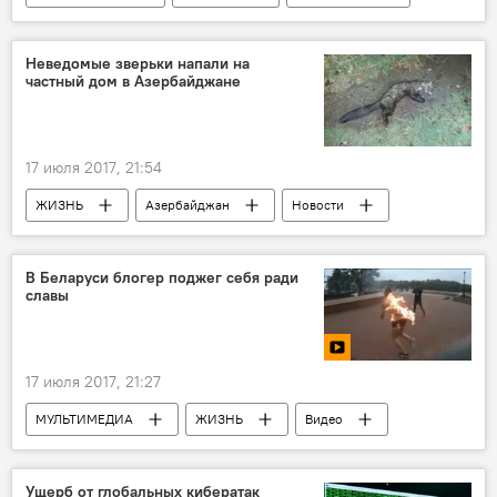
Латвия
Ильхам Алиев
Раймондс Вейонис
бизнес-форум
Неведомые зверьки напали на
частный дом в Азербайджане
предприниматели
выступление
17 июля 2017, 21:54
ЖИЗНЬ
Азербайджан
Новости
Агдамский район
нападение
грызуны
В Беларуси блогер поджег себя ради
славы
17 июля 2017, 21:27
МУЛЬТИМЕДИА
ЖИЗНЬ
Видео
Новости
Минск
блогер
Ущерб от глобальных кибератак