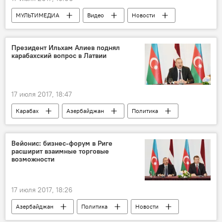
МУЛЬТИМЕДИА
Видео
Новости
Новости мира
Президент Ильхам Алиев поднял
карабахский вопрос в Латвии
17 июля 2017, 18:47
Карабах
Азербайджан
Политика
Новости
Латвия
Ильхам Алиев
Раймондс Вейонис
Декларация
Вейонис: бизнес-форум в Риге
расширит взаимные торговые
возможности
17 июля 2017, 18:26
Азербайджан
Политика
Новости
Экономика
Латвия