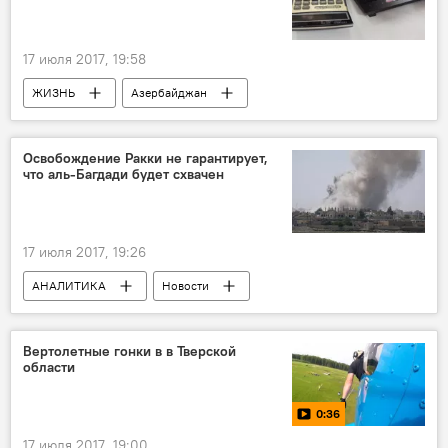
Excelsior Hotel & Spa Baku
Baku Fashion Club
коллекция
17 июля 2017, 19:58
Азербайджан
ЖИЗНЬ
Азербайджан
Происшествия
Новости
МВД АР
ООО KDV Azerbaycan
полиция
Освобождение Ракки не гарантирует,
что аль-Багдади будет схвачен
деньги
подельник
17 июля 2017, 19:26
АНАЛИТИКА
Новости
Новости мира
Турция
Ливия
Мосул
Ракка
Вертолетные гонки в в Тверской
области
Абу Бакр аль-Багдади
Антон Мардасов
ИГ
смерть
0:36
17 июля 2017, 19:00